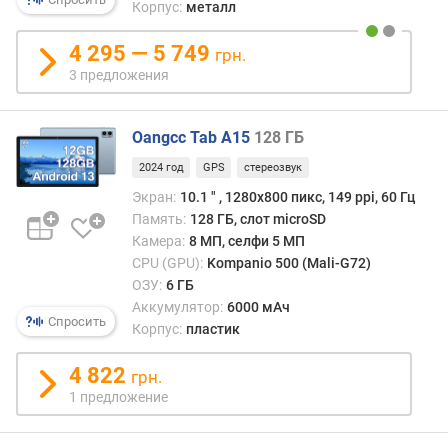
Корпус:
металл
н
о
4 295 — 5 749
грн.
с
3 предложения
т
и
Oangcc Tab A15
128 ГБ
о
т
2024 год
GPS
стереозвук
д
Экран:
10.1 ″ , 1280x800 пикс, 149 ppi, 60 Гц
е
Память:
128 ГБ, слот microSD
ш
Камера:
8 МП, селфи 5 МП
е
CPU (GPU):
Kompanio 500 (Mali-G72)
в
ОЗУ:
6 ГБ
ы
Аккумулятор:
6000 мАч
х
Спросить
Корпус:
пластик
к
д
4 822
о
грн.
р
1 предложение
о
г