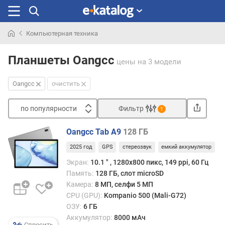
Компьютерная техника
Искали
раньше
Планшеты Oangcc
цены
на 3 модели
Oangcc
очистить
по популярности
Фильтр
1
Сортировать
Oangcc Tab A9
128 ГБ
п
2025 год
GPS
стереозвук
емкий аккумулятор
о
п
Экран:
10.1 ″ , 1280x800 пикс, 149 ppi, 60 Гц
о
Память:
128 ГБ, слот microSD
п
Камера:
8 МП, селфи 5 МП
у
CPU (GPU):
Kompanio 500 (Mali-G72)
л
ОЗУ:
6 ГБ
я
Аккумулятор:
8000 мАч
р
Спросить