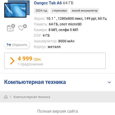
и
Oangcc Tab A6
64 ГБ
м
2024 год
стереозвук
емкий аккумулятор
о
Экран:
10.1 ″ , 1280x800 пикс, 149 ppi, 60 Гц
т
Память:
64 ГБ, слот microSD
д
Камера:
8 МП, селфи 5 МП
о
ОЗУ:
4 ГБ
р
Аккумулятор:
8000 мАч
Спросить
о
Корпус:
металл
г
и
4 999
грн.
х
1 предложение
к
д
е
Компьютерная техника
ш
е
в
Компьютерная техника
ы
м
Полная версия сайта