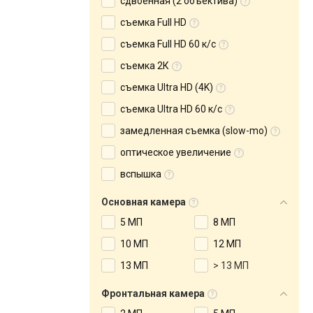
сдвоенная (2 объектива)
съемка Full HD
съемка Full HD 60 к/с
съемка 2К
съемка Ultra HD (4K)
съемка Ultra HD 60 к/с
замедленная съемка (slow-mo)
оптическое увеличение
вспышка
Основная камера
5 МП
8 МП
10 МП
12 МП
13 МП
> 13 МП
Фронтальная камера