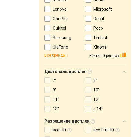
Lenovo
Microsoft
OnePlus
Oscal
Oukitel
Poco
Samsung
Teclast
UleFone
Xiaomi
Все бренды
Рейтинг брендов
Диагональ дисплея
7"
8"
9"
10"
11"
12"
13"
≥ 14"
Разрешение дисплея
все HD
все Full HD