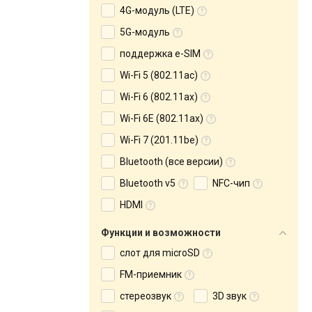
4G-модуль (LTE)
5G-модуль
поддержка e-SIM
Wi-Fi 5 (802.11ac)
Wi-Fi 6 (802.11ax)
Wi-Fi 6E (802.11ax)
Wi-Fi 7 (201.11be)
Bluetooth (все версии)
Bluetooth v5
NFC-чип
HDMI
Функции и возможности
слот для microSD
FM-приемник
стереозвук
3D звук