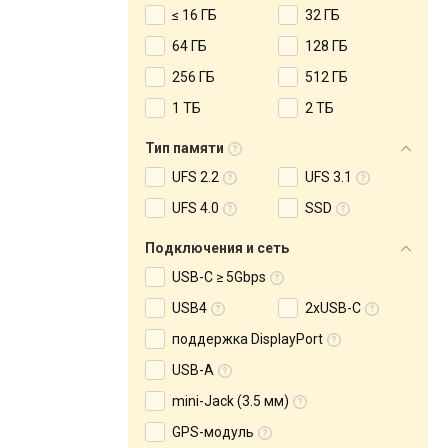
≤ 16 ГБ
32 ГБ
64 ГБ
128 ГБ
256 ГБ
512 ГБ
1 ТБ
2 ТБ
Тип памяти
UFS 2.2
UFS 3.1
UFS 4.0
SSD
Подключения и сеть
USB-C ≥ 5Gbps
USB4
2xUSB-C
поддержка DisplayPort
USB-A
mini-Jack (3.5 мм)
GPS-модуль