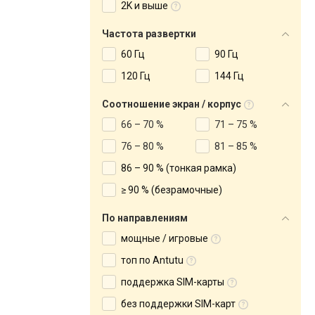
2K и выше
Частота развертки
60 Гц
90 Гц
120 Гц
144 Гц
Соотношение экран / корпус
66 – 70 %
71 – 75 %
76 – 80 %
81 – 85 %
86 – 90 % (тонкая рамка)
≥ 90 % (безрамочные)
По направлениям
мощные / игровые
топ по Antutu
поддержка SIM-карты
без поддержки SIM-карт