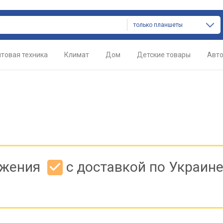
только планшеты
товая техника
Климат
Дом
Детские товары
Авт
ожения
с доставкой по Украин