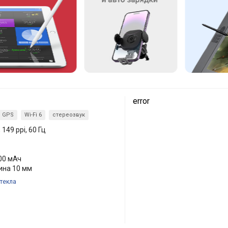
error
GPS
Wi-Fi 6
стереозвук
 149 ppi, 60 Гц
00 мАч
щина 10 мм
текла