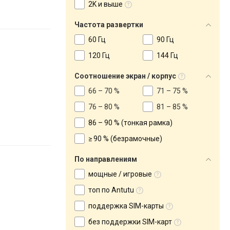
2K и выше
Частота развертки
60 Гц
90 Гц
120 Гц
144 Гц
Соотношение экран / корпус
66 – 70 %
71 – 75 %
76 – 80 %
81 – 85 %
86 – 90 % (тонкая рамка)
≥ 90 % (безрамочные)
По направлениям
мощные / игровые
топ по Antutu
поддержка SIM-карты
без поддержки SIM-карт