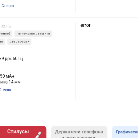
Стекла
error
32 ГБ
енные)
пыле-,влагозащита
ип
стереозвук
89 ppi, 60 Гц
50 мАч
щина 14 мм
Стекла