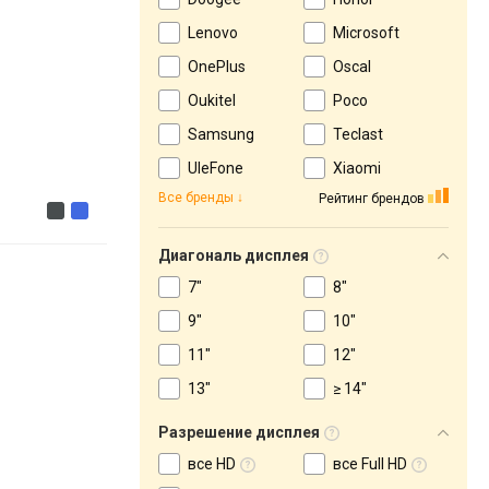
Lenovo
Microsoft
OnePlus
Oscal
Oukitel
Poco
Samsung
Teclast
UleFone
Xiaomi
Все бренды
Рейтинг брендов
Диагональ дисплея
7"
8"
9"
10"
11"
12"
13"
≥ 14"
Разрешение дисплея
все HD
все Full HD