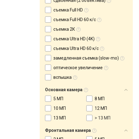
сдвоенная (2 объектива)
съемка Full HD
съемка Full HD 60 к/с
съемка 2К
съемка Ultra HD (4K)
съемка Ultra HD 60 к/с
замедленная съемка (slow-mo)
оптическое увеличение
вспышка
Основная камера
5 МП
8 МП
10 МП
12 МП
13 МП
> 13 МП
Фронтальная камера