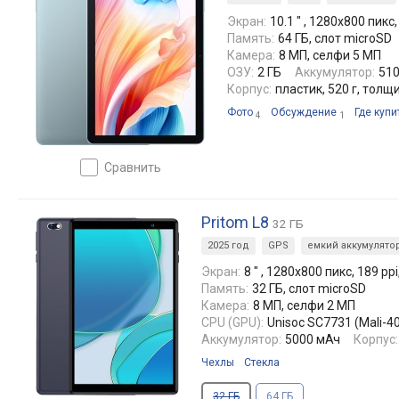
Экран:
10.1 ″ , 1280x800 пикс,
Память:
64 ГБ, слот microSD
Камера:
8 МП, селфи 5 МП
ОЗУ:
2 ГБ
Аккумулятор:
51
Корпус:
пластик, 520 г, толщ
Фото
Обсуждение
Где купи
4
1
сравнить
Pritom L8
32 ГБ
2025 год
GPS
емкий аккумулято
Экран:
8 ″ , 1280x800 пикс, 189 ppi
Память:
32 ГБ, слот microSD
Камера:
8 МП, селфи 2 МП
CPU (GPU):
Unisoc SC7731 (Mali-4
Аккумулятор:
5000 мАч
Корпус:
Чехлы
Стекла
32 ГБ
64 ГБ