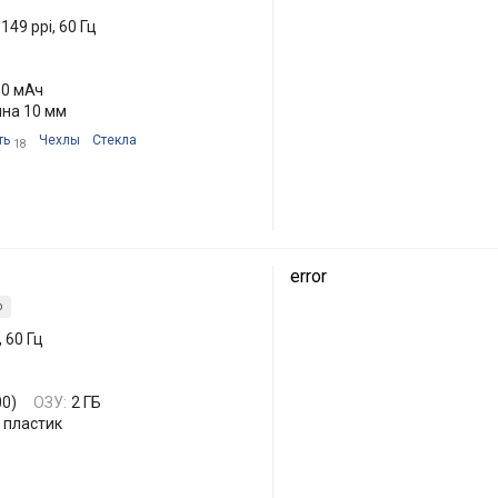
 149 ppi, 60 Гц
00 мАч
ина 10 мм
ть
Чехлы
Стекла
18
error
р
, 60 Гц
00)
ОЗУ:
2 ГБ
пластик