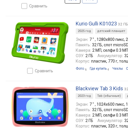
сравнить
Kurio Gulli K01023
32 ГБ
2025 год
детский планшет
Экран:
7 ″ , 1280x800 пикс, 2
Память:
32 ГБ, слот microS
Камера:
2 МП, селфи 0.3 М
ОЗУ:
2 ГБ
Аккумулятор:
3
Корпус:
пластик, 770 г, то
Фото
Где купить
Чехлы
С
6
4
сравнить
Blackview Tab 3 Kids
3
2023 год
Tab (обычные)
Экран:
7 ″ , 1024x600 пикс, 1
Память:
32 ГБ, слот microS
Камера:
2 МП, селфи 0.3 М
ОЗУ:
2 ГБ
Аккумулятор:
3
Корпус:
пластик, 320 г, то