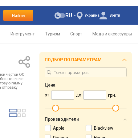
RU
Найти
Украина
Войти
о
Инструмент
Туризм
Спорт
Мода и аксессуары
ПОДБОР ПО ПАРАМЕТРАМ
ной чертой ОС
ебовательные
етовую гамму
Цена
 отправку
от
до
грн.
Производители
Apple
Blackview
Doogee
Honor