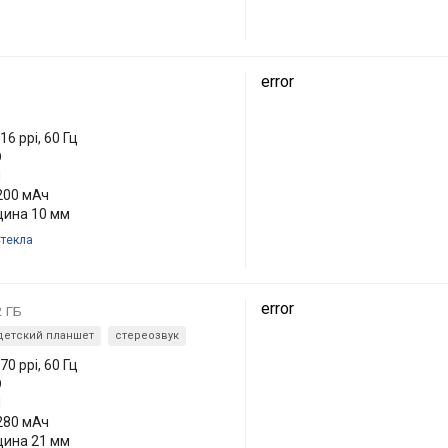
error
16 ppi, 60 Гц
D
П
200 мАч
лщина 10 мм
текла
error
2 ГБ
детский планшет
стереозвук
70 ppi, 60 Гц
D
П
280 мАч
лщина 21 мм