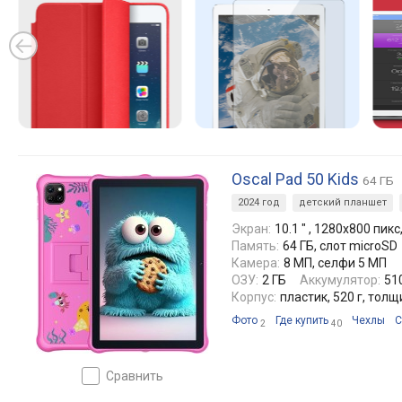
Oscal Pad 50 Kids
64 ГБ
2024 год
детский планшет
Экран:
10.1 ″ , 1280x800 пикс,
Память:
64 ГБ, слот microSD
Камера:
8 МП, селфи 5 МП
ОЗУ:
2 ГБ
Аккумулятор:
51
Корпус:
пластик, 520 г, тол
Фото
Где купить
Чехлы
С
2
40
сравнить