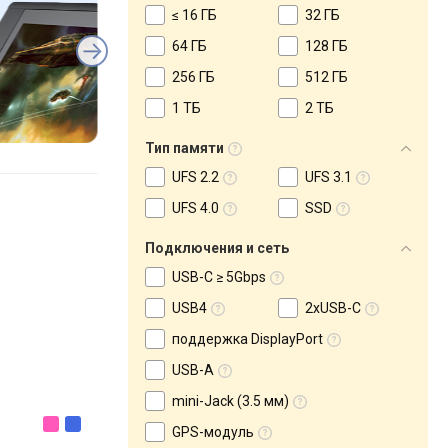
≤ 16 ГБ
32 ГБ
64 ГБ
128 ГБ
256 ГБ
512 ГБ
1 ТБ
2 ТБ
Тип памяти
UFS 2.2
UFS 3.1
UFS 4.0
SSD
Подключения и сеть
USB-C ≥ 5Gbps
USB4
2xUSB-C
поддержка DisplayPort
USB-A
mini-Jack (3.5 мм)
GPS-модуль