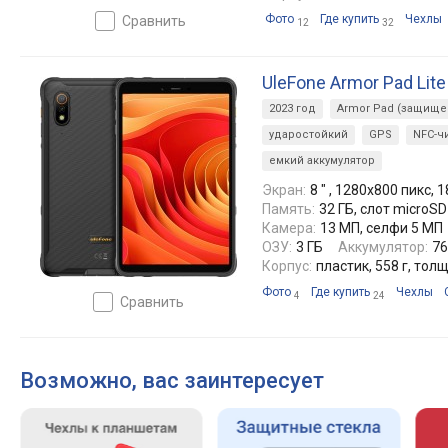
Фото
Где купить
Чехлы
сравнить
12
32
UleFone Armor Pad Lite
2023 год
Armor Pad (защищ
ударостойкий
GPS
NFC-ч
емкий аккумулятор
Экран:
8 ″ , 1280x800 пикс, 1
Память:
32 ГБ, слот microSD
Камера:
13 МП, селфи 5 МП
ОЗУ:
3 ГБ
Аккумулятор:
76
Корпус:
пластик, 558 г, тол
Фото
Где купить
Чехлы
4
24
сравнить
Возможно, вас заинтересует