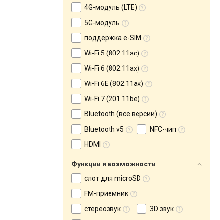
4G-модуль (LTE)
5G-модуль
поддержка e-SIM
Wi-Fi 5 (802.11ac)
Wi-Fi 6 (802.11ax)
Wi-Fi 6E (802.11ax)
Wi-Fi 7 (201.11be)
Bluetooth (все версии)
Bluetooth v5
NFC-чип
HDMI
Функции и возможности
слот для microSD
FM-приемник
стереозвук
3D звук