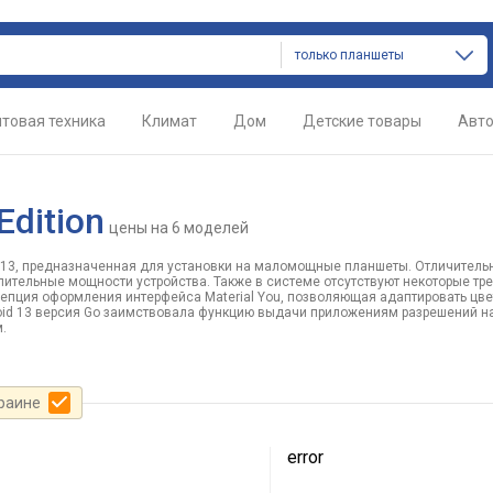
только планшеты
товая техника
Климат
Дом
Детские товары
Авт
dition
цены
на 6 моделей
 13, предназначенная для установки на маломощные планшеты. Отличитель
ительные мощности устройства. Также в системе отсутствуют некоторые тр
цепция оформления интерфейса Material You, позволяющая адаптировать цв
oid 13 версия Go заимствовала функцию выдачи приложениям разрешений на
.
краине
error