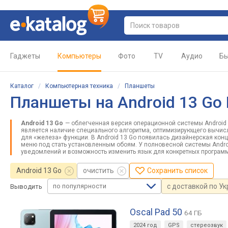
Гаджеты
Компьютеры
Фото
TV
Аудио
Бы
Каталог
/
Компьютерная техника
/
Планшеты
Планшеты на Android 13 Go E
Android 13 Go
— облегченная версия операционной системы Android
является наличие специального алгоритма, оптимизирующего вычисл
для «железа» функции. В Android 13 Go появилась дизайнерская кон
меню под стать установленным обоям. У полновесной системы Andr
уведомлений и возможность изменить язык для конкретных программ
Android 13 Go
очистить
Сохранить список
по популярности
с доставкой по У
Выводить
Oscal Pad 50
64 ГБ
2024 год
GPS
стереозвук