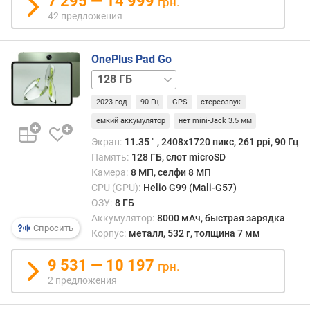
7 295 — 14 999
грн.
ы
42 предложения
(
Г
Б
OnePlus Pad Go
)
128 ГБ
/
у
2023 год
90 Гц
GPS
стереозвук
LTE
л
у
емкий аккумулятор
нет mini-Jack 3.5 мм
ч
Экран:
11.35 ″ , 2408x1720 пикс, 261 ppi, 90 Гц
ш
Память:
128 ГБ, слот microSD
е
Камера:
8 МП, селфи 8 МП
н
CPU (GPU):
Helio G99 (Mali-G57)
н
ОЗУ:
8 ГБ
а
Аккумулятор:
8000 мАч, быстрая зарядка
я
Спросить
Корпус:
металл, 532 г, толщина 7 мм
с
и
9 531 — 10 197
грн.
с
2 предложения
т
е