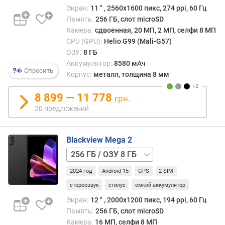
т
Экран:
11 ″ , 2560x1600 пикс, 274 ppi, 60 Гц
а
Память:
256 ГБ, слот microSD
р
Камера:
сдвоенная, 20 МП, 2 МП, селфи 8 МП
а
CPU (GPU):
Helio G99 (Mali-G57)
з
ОЗУ:
8 ГБ
в
Аккумулятор:
8580 мАч
е
Спросить
Корпус:
металл, толщина 8 мм
р
т
8 899 — 11 778
грн.
к
20 предложений
и
(
Г
Blackview Mega 2
ц
128 ГБ
)
/
2024 год
Android 15
GPS
2 SIM
о
ОЗУ
п
6
стереозвук
стилус
емкий аккумулятор
е
ГБ
256 ГБ
Экран:
12 ″ , 2000х1200 пикс, 194 ppi, 60 Гц
р
/
Память:
256 ГБ, слот microSD
а
ОЗУ
Камера:
16 МП, селфи 8 МП