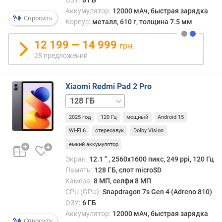
и
Аккумулятор:
12000 мАч, быстрая зарядка
м
Спросить
Корпус:
металл, 610 г, толщина 7.5 мм
о
12 199 — 14 999
грн.
т
28 предложений
д
о
р
Xiaomi Redmi Pad 2 Pro
о
г
128 ГБ
и
/
2025 год
120 Гц
мощный
Android 15
х
5G
256 ГБ
256 ГБ
к
/
Wi-Fi 6
стереозвук
Dolby Vision
д
5G
емкий аккумулятор
е
Экран:
12.1 ″ , 2560x1600 пикс, 249 ppi, 120 Гц
ш
е
Память:
128 ГБ, слот microSD
в
Камера:
8 МП, селфи 8 МП
ы
CPU (GPU):
Snapdragon 7s Gen 4 (Adreno 810)
м
ОЗУ:
6 ГБ
Аккумулятор:
12000 мАч, быстрая зарядка
Спросить