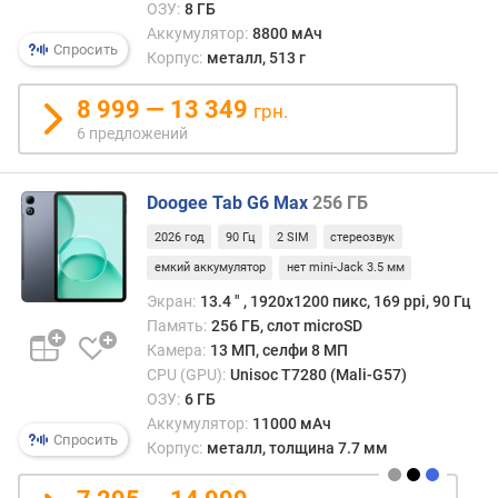
ОЗУ:
8 ГБ
п
Аккумулятор:
8800 мАч
а
Спросить
Корпус:
металл, 513 г
м
я
8 999 — 13 349
грн.
т
и
6 предложений
м
Doogee Tab G6 Max
256 ГБ
а
к
2026 год
90 Гц
2 SIM
стереозвук
с
емкий аккумулятор
нет mini-Jack 3.5 мм
.
о
Экран:
13.4 ″ , 1920x1200 пикс, 169 ppi, 90 Гц
б
Память:
256 ГБ, слот microSD
ъ
Камера:
13 МП, селфи 8 МП
е
CPU (GPU):
Unisoc T7280 (Mali-G57)
м
ОЗУ:
6 ГБ
к
Аккумулятор:
11000 мАч
а
Спросить
Корпус:
металл, толщина 7.7 мм
р
т