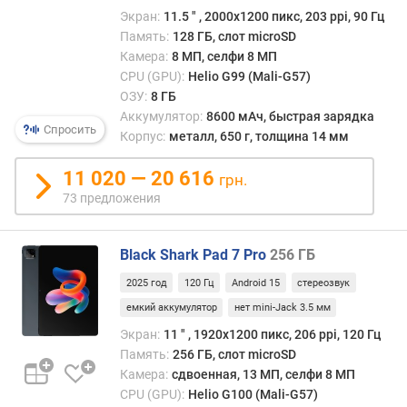
16
ц
Экран:
11.5 ″ , 2000х1200 пикс, 203 ppi, 90 Гц
ГБ
)
Память:
128 ГБ, слот microSD
Камера:
8 МП, селфи 8 МП
т
CPU (GPU):
Helio G99 (Mali-G57)
и
ОЗУ:
8 ГБ
п
О
Аккумулятор:
8600 мАч, быстрая зарядка
Спросить
З
Корпус:
металл, 650 г, толщина 14 мм
У
11 020 — 20 616
грн.
с
73 предложения
п
е
ц
Black Shark Pad 7 Pro
256 ГБ
и
2025 год
120 Гц
Android 15
стереозвук
ф
и
емкий аккумулятор
нет mini-Jack 3.5 мм
к
Экран:
11 ″ , 1920x1200 пикс, 206 ppi, 120 Гц
а
Память:
256 ГБ, слот microSD
ц
Камера:
сдвоенная, 13 МП, селфи 8 МП
и
CPU (GPU):
Helio G100 (Mali-G57)
я