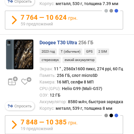
Спросить
Корпус:
металл, 530 г, толщина 7.39 мм
H
D
7 764 — 10 624
R
грн.
59 предложений
G
o
r
Doogee T30 Ultra
256 ГБ
i
2023 год
T (обычные)
GPS
2 SIM
l
l
стереозвук
емкий аккумулятор
a
Экран:
11 ″ , 2560x1600 пикс, 274 ppi, 60 Гц
G
Память:
256 ГБ, слот microSD
l
Камера:
16 МП, селфи 8 МП
a
CPU (GPU):
Helio G99 (Mali-G57)
s
ОЗУ:
12 ГБ
s
Аккумулятор:
8580 мАч, быстрая зарядка
Спросить
Корпус:
металл, 539 г, толщина 8 мм
с
о
7 848 — 10 385
грн.
о
19 предложений
т