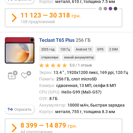
п
Корпус:
металл, 610 г, толщина 7.5 мм
о
о
11 123 — 30 318
грн.
т
108 предложений
з
ы
в
Teclast T65 Plus
256 ГБ
а
м
2025 год
120 Гц
Android 15
GPS
2 SIM
стереозвук
емкий аккумулятор
п
5.0 /
1
отзыв
о
Экран:
13.4 ″ , 1920x1200 пикс, 169 ppi, 120 Гц
д
Память:
256 ГБ, слот microSD
а
Камера:
сдвоенная, 13 МП, селфи 8 МП
т
CPU (GPU):
Helio G99 (Mali-G57)
е
ОЗУ:
8 ГБ
д
Аккумулятор:
10000 мАч, быстрая зарядка
о
Спросить
Корпус:
металл, 755 г, толщина 8.3 мм
б
а
8 399 — 14 879
в
грн.
л
44 предложения