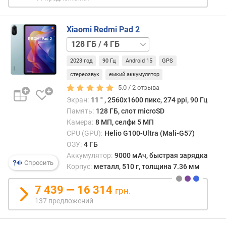
е
н
и
Xiaomi Redmi Pad 2
я
128 ГБ
/
п
2023 год
90 Гц
Android 15
GPS
4
о
ГБ,
стереозвук
емкий аккумулятор
к
LTE
128 ГБ
5.0 /
2
отзыва
о
/
Экран:
11 ″ , 2560x1600 пикс, 274 ppi, 90 Гц
л
6
Память:
128 ГБ, слот microSD
и
ГБ
128 ГБ
Камера:
8 МП, селфи 5 МП
ч
/
е
CPU (GPU):
Helio G100-Ultra (Mali-G57)
6
с
ОЗУ:
4 ГБ
ГБ,
т
Аккумулятор:
9000 мАч, быстрая зарядка
LTE
256 ГБ
Спросить
в
Корпус:
металл, 510 г, толщина 7.36 мм
/
у
LTE
256 ГБ
п
7 439 — 16 314
/
грн.
р
ОЗУ
137 предложений
е
4
д
ГБ
256 ГБ