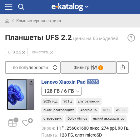
Компьютерная техника
Искали
UFS
раньше
Планшеты UFS 2.2
цены
на 66 моделей
2.2
— раз
UFS 2.2
очистить
станд
UFS
по популярности
Фильтр
2.x,
1
пред
Сортировать
лето
Lenovo Xiaoxin Pad
2025
п
2020
128 ГБ
о
года.
/
п
Ключ
2025 год
90 Гц
ультратонкий
8
о
улуч
ГБ
256 ГБ
пыле-,влагозащита
Android 15
GPS
Wi-Fi 6
п
являе
у
стереозвук
Dolby Atmos
емкий аккумулятор
внед
л
функ
Экран:
11 ″ , 2560x1600 пикс, 274 ppi, 90 Гц
я
Write
Память:
128 ГБ, слот microSD
р