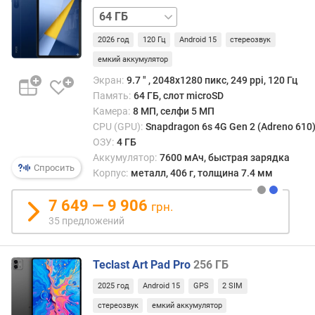
128 ГБ
е
м
2026 год
120 Гц
Android 15
стереозвук
к
о
емкий аккумулятор
с
Экран:
9.7 ″ , 2048x1280 пикс, 249 ppi, 120 Гц
т
Память:
64 ГБ, слот microSD
ь
Камера:
8 МП, селфи 5 МП
б
CPU (GPU):
Snapdragon 6s 4G Gen 2 (Adreno 610
а
ОЗУ:
4 ГБ
т
Аккумулятор:
7600 мАч, быстрая зарядка
а
Спросить
Корпус:
металл, 406 г, толщина 7.4 мм
р
е
7 649 — 9 906
и
грн.
(
35 предложений
м
А
ч
Teclast Art Pad Pro
256 ГБ
)
2025 год
Android 15
GPS
2 SIM
стереозвук
емкий аккумулятор
в