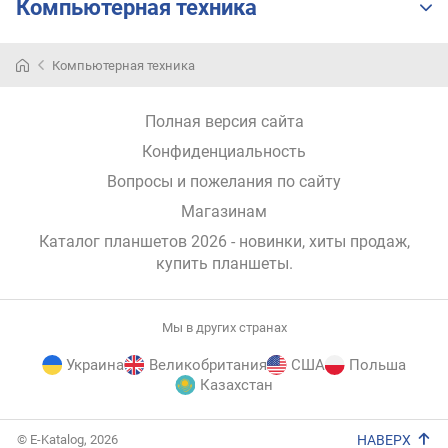
Компьютерная техника
E
x
t
Компьютерная техника
r
e
m
Полная версия сайта
e
Конфиденциальность
)
(
Вопросы и пожелания по сайту
p
Магазинам
o
Каталог планшетов 2026 - новинки, хиты продаж,
i
купить планшеты
.
n
t
s
)
Мы в других странах
Украина
Великобритания
США
Польша
G
Казахстан
e
e
E-
k
© E-Katalog, 2026
НАВЕРХ