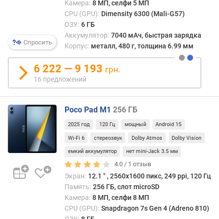
(изна
Камера:
8 МП, селфи 5 МП
н
появ
CPU (GPU):
Dimensity 6300 (Mali-G57)
о
в
ОЗУ:
6 ГБ
с
UFS
Аккумулятор:
7040 мАч, быстрая зарядка
т
3.1)
Спросить
Корпус:
металл, 480 г, толщина 6.99 мм
и
—
эта
6 222 — 9 193
грн.
о
функ
16 предложений
т
позв
д
знач
е
увел
Poco Pad M1
256 ГБ
ш
скоро
е
запи
2025 год
120 Гц
мощный
Android 15
в
и,
Wi-Fi 6
стереозвук
Dolby Atmos
Dolby Vision
ы
соотв
х
емкий аккумулятор
нет mini-Jack 3.5 мм
общу
к
прои
4.0 /
1
отзыв
д
в
Экран:
12.1 ″ , 2560x1600 пикс, 249 ppi, 120 Гц
о
задач
Память:
256 ГБ, слот microSD
р
врод
Камера:
8 МП, селфи 8 МП
о
запус
CPU (GPU):
Snapdragon 7s Gen 4 (Adreno 810)
г
прил
ОЗУ:
8 ГБ