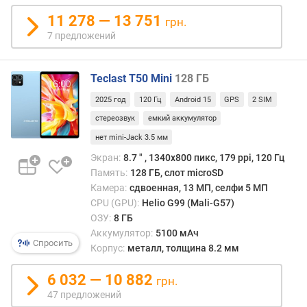
е
11 278 — 13 751
грн.
н
7 предложений
н
а
я
Teclast T50 Mini
128 ГБ
п
а
2025 год
120 Гц
Android 15
GPS
2 SIM
м
стереозвук
емкий аккумулятор
я
нет mini-Jack 3.5 мм
т
ь
Экран:
8.7 ″ , 1340х800 пикс, 179 ppi, 120 Гц
(
Память:
128 ГБ, слот microSD
Г
Камера:
сдвоенная, 13 МП, селфи 5 МП
Б
CPU (GPU):
Helio G99 (Mali-G57)
)
ОЗУ:
8 ГБ
Аккумулятор:
5100 мАч
A
Спросить
Корпус:
металл, толщина 8.2 мм
n
T
6 032 — 10 882
грн.
u
47 предложений
T