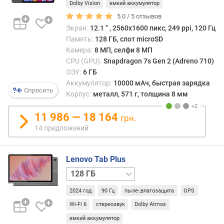
6
Dolby Vision
емкий аккумулятор
ГБ,
ч
5.0 /
5
отзывов
5G
128 ГБ
а
Экран:
12.1 ″ , 2560x1600 пикс, 249 ppi, 120 Гц
/
с
Память:
128 ГБ, слот microSD
ОЗУ
т
Камера:
8 МП, селфи 8 МП
8
о
CPU (GPU):
Snapdragon 7s Gen 2 (Adreno 710)
ГБ
256 ГБ
т
ОЗУ:
6 ГБ
/
а
Аккумулятор:
10000 мАч, быстрая зарядка
ОЗУ
п
Спросить
Корпус:
металл, 571 г, толщина 8 мм
8
р
ГБ
256 ГБ
о
11 986 — 18 164
/
грн.
ц
ОЗУ
14 предложений
е
8
с
ГБ,
с
Lenovo Tab Plus
5G
о
256 ГБ
р
/
а
2024 год
90 Гц
пыле-,влагозащита
GPS
8
(
ГБ
256 ГБ
Г
Wi-Fi 6
стереозвук
Dolby Atmos
/
Г
емкий аккумулятор