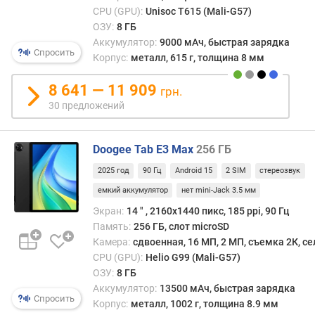
т
6
CPU (GPU):
Unisoc T615 (Mali-G57)
и
ГБ
256 ГБ
ОЗУ:
8 ГБ
в
/
Аккумулятор:
9000 мАч, быстрая зарядка
н
ОЗУ
Спросить
Корпус:
металл, 615 г, толщина 8 мм
а
12
я
ГБ
8 641 — 11 909
п
грн.
а
30 предложений
м
я
т
Doogee Tab E3 Max
256 ГБ
ь
2025 год
90 Гц
Android 15
2 SIM
стереозвук
(
емкий аккумулятор
нет mini-Jack 3.5 мм
Г
Б
Экран:
14 ″ , 2160x1440 пикс, 185 ppi, 90 Гц
)
Память:
256 ГБ, слот microSD
Камера:
сдвоенная, 16 МП, 2 МП, съемка 2К, с
в
CPU (GPU):
Helio G99 (Mali-G57)
с
ОЗУ:
8 ГБ
т
Аккумулятор:
13500 мАч, быстрая зарядка
р
Спросить
Корпус:
металл, 1002 г, толщина 8.9 мм
о