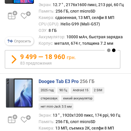
е
Экран:
12.7 ″ , 2176x1600 пикс, 213 ppi, 60 Гц
с
Память:
256 ГБ, слот microSD
(
Камера:
сдвоенная, 13 МП, селфи 8 МП
г
CPU (GPU):
Helio G99 (Mali-G57)
)
ОЗУ:
8 ГБ
Аккумулятор:
10000 мАч, быстрая зарядка
р
Спросить
Корпус:
металл, 674 г, толщина 7.2 мм
а
з
9 499 — 18 960
грн.
р
83 предложения
е
ш
е
Doogee Tab E3 Pro
256 ГБ
н
и
2025 год
90 Гц
Android 15
2 SIM
е
стереозвук
емкий аккумулятор
(
нет mini-Jack 3.5 мм
п
и
Экран:
13 ″ , 1920x1200 пикс, 174 ppi, 90 Гц
к
Память:
256 ГБ, слот microSD
с
Камера:
13 МП, съемка 2К, селфи 8 МП