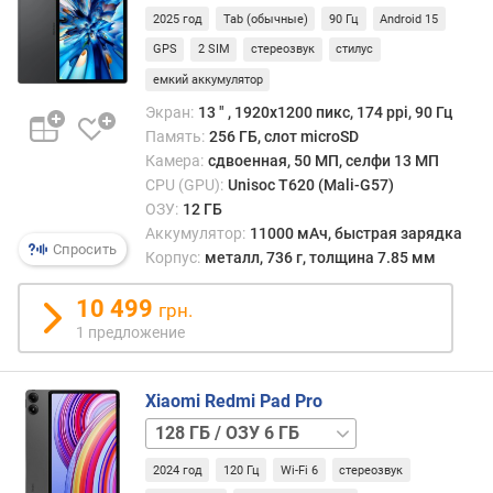
2025 год
Tab (обычные)
90 Гц
Android 15
%
)
GPS
2 SIM
стереозвук
стилус
емкий аккумулятор
п
р
Экран:
13 ″ , 1920x1200 пикс, 174 ppi, 90 Гц
о
Память:
256 ГБ, слот microSD
ц
Камера:
сдвоенная, 50 МП, селфи 13 МП
е
CPU (GPU):
Unisoc T620 (Mali-G57)
с
ОЗУ:
12 ГБ
с
Аккумулятор:
11000 мАч, быстрая зарядка
Спросить
о
Корпус:
металл, 736 г, толщина 7.85 мм
р
(
10 499
грн.
г
1 предложение
р
а
ф
Xiaomi Redmi Pad Pro
и
128 ГБ
к
/
а
2024 год
120 Гц
Wi-Fi 6
стереозвук
ОЗУ
)