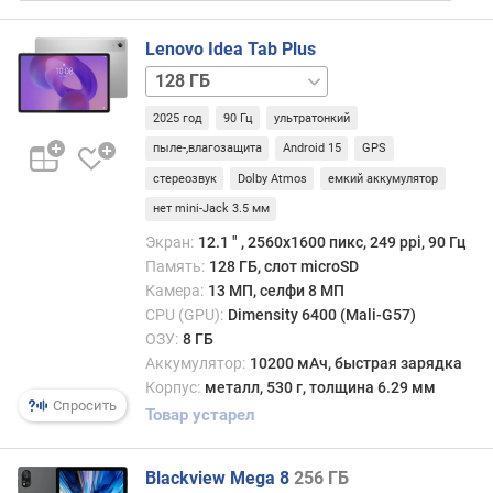
н
о
Lenovo Idea Tab Plus
ш
е
128 ГБ
н
/
2025 год
90 Гц
ультратонкий
и
5G
е
256 ГБ
пыле-,влагозащита
Android 15
GPS
д
/
стереозвук
Dolby Atmos
емкий аккумулятор
и
8
нет mini-Jack 3.5 мм
с
ГБ
256 ГБ
п
/
Экран:
12.1 ″ , 2560x1600 пикс, 249 ppi, 90 Гц
л
8
Память:
128 ГБ, слот microSD
е
ГБ,
Камера:
13 МП, селфи 8 МП
й
5G
256 ГБ
CPU (GPU):
Dimensity 6400 (Mali-G57)
/
/
ОЗУ:
8 ГБ
к
12
Аккумулятор:
10200 мАч, быстрая зарядка
о
ГБ
Корпус:
металл, 530 г, толщина 6.29 мм
р
256 ГБ
Спросить
Товар устарел
п
/
у
12
с
ГБ,
Blackview Mega 8
256 ГБ
(
5G