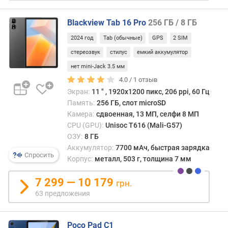
u
B
Blackview Tab 16 Pro
256 ГБ / 8 ГБ
e
n
2024 год
Tab (обычные)
GPS
2 SIM
c
стереозвук
стилус
емкий аккумулятор
h
m
нет mini-Jack 3.5 мм
a
4.0 /
1
отзыв
r
Экран:
11 ″ , 1920x1200 пикс, 206 ppi, 60 Гц
k
Память:
256 ГБ, слот microSD
(
Камера:
сдвоенная, 13 МП, селфи 8 МП
0
CPU (GPU):
Unisoc T616 (Mali-G57)
0
ОЗУ:
8 ГБ
0
Аккумулятор:
7700 мАч, быстрая зарядка
p
Спросить
Корпус:
металл, 503 г, толщина 7 мм
o
i
7 299 — 10 179
грн.
n
63 предложения
t
s
)
Poco Pad C1