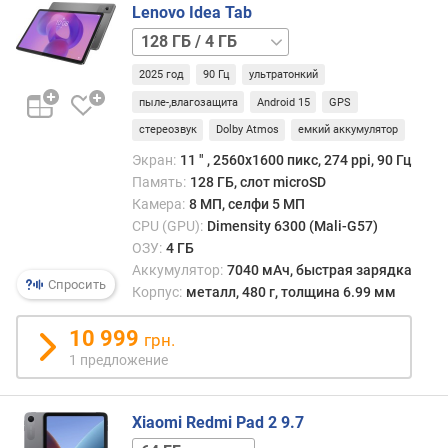
л
Lenovo Idea Tab
/
о
ОЗУ
128 ГБ
ж
8
/
е
ГБ
2025 год
90 Гц
ультратонкий
8
н
ГБ
128 ГБ
пыле-,влагозащита
Android 15
GPS
и
/
й
стереозвук
Dolby Atmos
емкий аккумулятор
8
Экран:
11 ″ , 2560x1600 пикс, 274 ppi, 90 Гц
ГБ,
Память:
128 ГБ, слот microSD
5G
256 ГБ
256 ГБ
д
Камера:
8 МП, селфи 5 МП
/
и
5G
CPU (GPU):
Dimensity 6300 (Mali-G57)
а
ОЗУ:
4 ГБ
г
Аккумулятор:
7040 мАч, быстрая зарядка
о
Спросить
Корпус:
металл, 480 г, толщина 6.99 мм
н
а
10 999
грн.
л
1 предложение
ь
д
и
Xiaomi Redmi Pad 2 9.7
с
п
64 ГБ