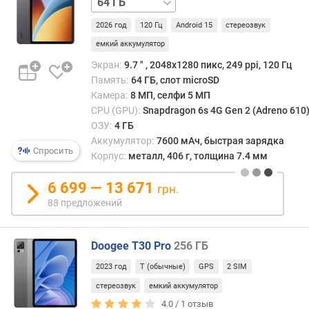
л
/
2026 год
120 Гц
Android 15
стереозвук
е
LTE
128 ГБ
128 ГБ
я
/
емкий аккумулятор
(
LTE
Экран:
9.7 ″ , 2048x1280 пикс, 249 ppi, 120 Гц
"
Память:
64 ГБ, слот microSD
)
Камера:
8 МП, селфи 5 МП
CPU (GPU):
Snapdragon 6s 4G Gen 2 (Adreno 610
P
ОЗУ:
4 ГБ
P
Аккумулятор:
7600 мАч, быстрая зарядка
I
Спросить
Корпус:
металл, 406 г, толщина 7.4 мм
(
p
6 699 — 13 671
p
грн.
i
88 предложений
)
ч
Doogee T30 Pro
256 ГБ
а
2023 год
T (обычные)
GPS
2 SIM
с
т
стереозвук
емкий аккумулятор
о
4.0 /
1
отзыв