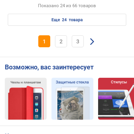
м
Показано 24 из 66 товаров
а
о
х
еще
24
товара
л
а
ж
1
2
3
д
е
н
и
Возможно, вас заинтересует
я
W
i
l
d
L
i
f
e
(