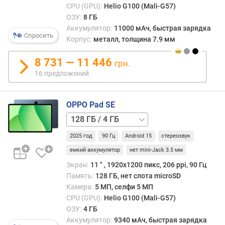
)
CPU (GPU):
Helio G100 (Mali-G57)
ОЗУ:
8 ГБ
т
Аккумулятор:
11000 мАч, быстрая зарядка
и
Спросить
Корпус:
металл, толщина 7.9 мм
п
м
8 731 — 11 446
грн.
а
16 предложений
т
р
и
OPPO Pad SE
ц
128 ГБ
ы
/
2025 год
90 Гц
Android 15
стереозвук
п
6
о
ГБ,
емкий аккумулятор
нет mini-Jack 3.5 мм
д
LTE
Экран:
11 ″ , 1920x1200 пикс, 206 ppi, 90 Гц
д
Память:
128 ГБ, нет слота microSD
е
Камера:
5 МП, селфи 5 МП
р
CPU (GPU):
Helio G100 (Mali-G57)
ж
ОЗУ:
4 ГБ
к
Аккумулятор:
9340 мАч, быстрая зарядка
а