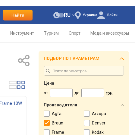
RU
Найти
Украина
Войти
о
Инструмент
Туризм
Спорт
Мода и аксессуары
ПОДБОР ПО ПАРАМЕТРАМ
Цена
от
до
грн.
iFrame 10W
Производители
Agfa
Arzopa
Braun
Denver
Frame
Kodak