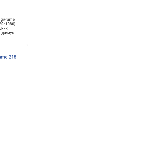
igiFrame
920×1080)
льних
ідтримує
ame 218