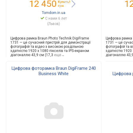
12 450
1
Купить!
грн.
Tomdom.in.ua
С нами 6 лет
(Львов)
Цифрова рамка Braun Photo Technik DigiFrame
Цифрова рамка 
1731 — це сучасний пристрій для демонстрації
1731 — це суча
фотографій та відео з високою роздільною
фотографій та 
здатністю 1920 x 1080 пікселів та IPS-екраном
здатністю 1920 
діагоналлю 43,9 см (17,3
еще→
діагоналлю 43,9
Цифрова фоторамка Braun DigiFrame 240
Business White
Цифрова р