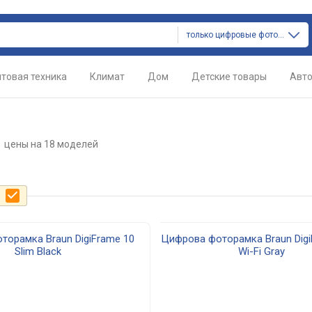
только цифровые фоторамки
товая техника
Климат
Дом
Детские товары
Авт
n
цены
на 18 моделей
е
торамка Braun DigiFrame 10
Цифрова фоторамка Braun Dig
Slim Black
Wi-Fi Gray