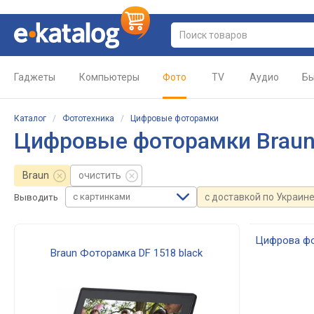
Гаджеты
Компьютеры
Фото
TV
Аудио
Бы
Каталог
/
Фототехника
/
Цифровые фоторамки
Цифровые фоторамки Brau
Braun
очистить
с картинками
с доставкой по Украин
Выводить
Цифрова фо
Braun Фоторамка DF 1518 black