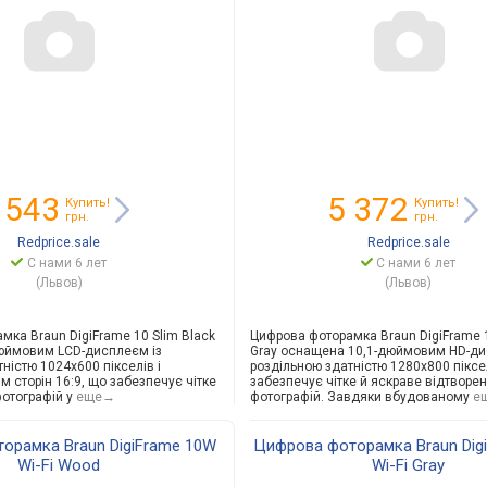
 543
5 372
Купить!
Купить!
грн.
грн.
Redprice.sale
Redprice.sale
С нами 6 лет
С нами 6 лет
(Львов)
(Львов)
мка Braun DigiFrame 10 Slim Black
Цифрова фоторамка Braun DigiFrame 
юймовим LCD-дисплеєм із
Gray оснащена 10,1-дюймовим HD-ди
ністю 1024x600 пікселів і
роздільною здатністю 1280x800 піксе
 сторін 16:9, що забезпечує чітке
забезпечує чітке й яскраве відтворе
отографій у
еще→
фотографій. Завдяки вбудованому
е
орамка Braun DigiFrame 10W
Цифрова фоторамка Braun Dig
Wi-Fi Wood
Wi-Fi Gray