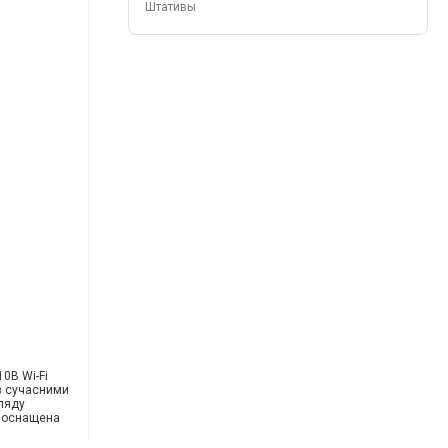
Штативы
0B Wi-Fi
із сучасними
ляду
а оснащена