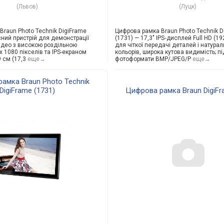
(Львов)
(Луцк)
Braun Photo Technik DigiFrame
Цифрова рамка Braun Photo Technik D
сний пристрій для демонстрації
(1731) — 17,3" IPS‑дисплей Full HD (1
відео з високою роздільною
для чіткої передачі деталей і натура
x 1080 пікселів та IPS-екраном
кольорів, широка кутова видимість; п
 см (17,3
еще→
фотоформати BMP/JPEG/P
еще→
амка Braun Photo Technik
DigiFrame (1731)
Цифрова рамка Braun DigiFr