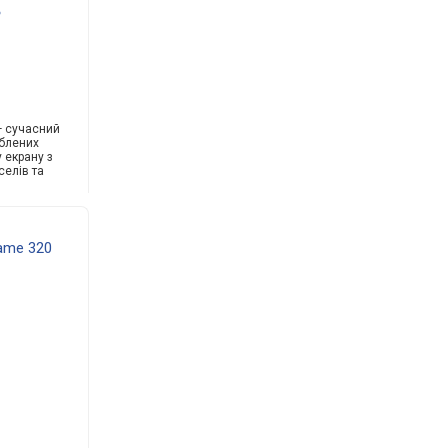
— сучасний
юблених
 екрану з
селів та
ame 320