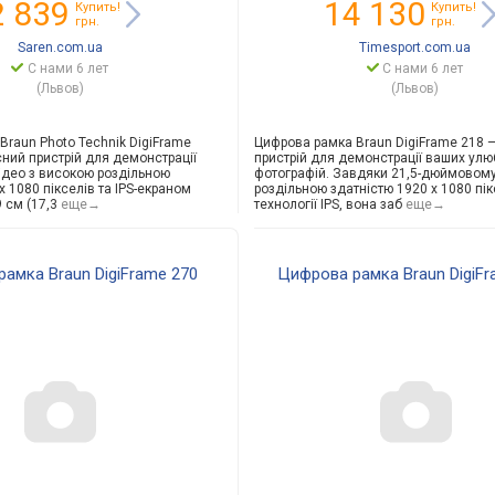
2 839
14 130
Купить!
Купить!
грн.
грн.
Saren.com.ua
Timesport.com.ua
С нами 6 лет
С нами 6 лет
(Львов)
(Львов)
Braun Photo Technik DigiFrame
Цифрова рамка Braun DigiFrame 218 
сний пристрій для демонстрації
пристрій для демонстрації ваших ул
відео з високою роздільною
фотографій. Завдяки 21,5-дюймовому
x 1080 пікселів та IPS-екраном
роздільною здатністю 1920 x 1080 пік
 см (17,3
еще→
технології IPS, вона заб
еще→
амка Braun DigiFrame 270
Цифрова рамка Braun DigiFr