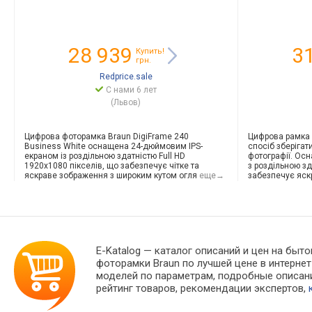
28 939
3
Купить!
грн.
Redprice.sale
С нами 6 лет
(Львов)
Цифрова фоторамка Braun DigiFrame 240
Цифрова рамка 
Business White оснащена 24-дюймовим IPS-
спосіб зберігат
екраном із роздільною здатністю Full HD
фотографії. Ос
1920x1080 пікселів, що забезпечує чітке та
з роздільною зд
яскраве зображення з широким кутом огля
еще→
забезпечує яск
E-Katalog
— каталог описаний и цен на быто
фоторамки Braun по лучшей цене в интерн
моделей по параметрам, подробные описания
рейтинг товаров, рекомендации экспертов,