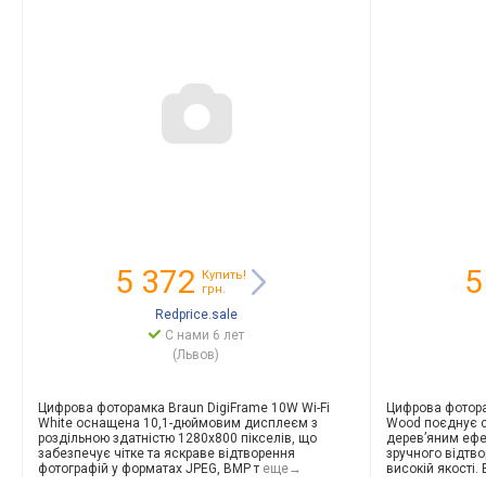
5 372
5
Купить!
грн.
Redprice.sale
С нами 6 лет
(Львов)
Цифрова фоторамка Braun DigiFrame 10W Wi-Fi
Цифрова фотора
White оснащена 10,1-дюймовим дисплеєм з
Wood поєднує с
роздільною здатністю 1280x800 пікселів, що
дерев’яним ефе
забезпечує чітке та яскраве відтворення
зручного відтво
фотографій у форматах JPEG, BMP т
еще→
високій якості. 