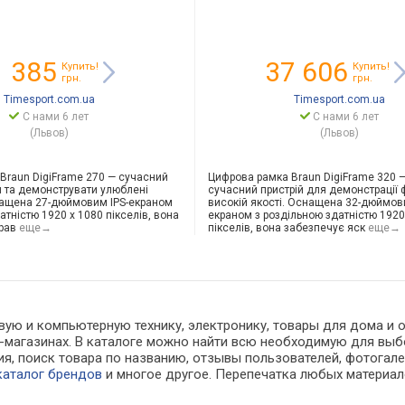
1 385
37 606
Купить!
Купить!
грн.
грн.
Timesport.com.ua
Timesport.com.ua
С нами 6 лет
С нами 6 лет
(Львов)
(Львов)
Braun DigiFrame 270 — сучасний
Цифрова рамка Braun DigiFrame 320 
и та демонструвати улюблені
сучасний пристрій для демонстрації 
нащена 27-дюймовим IPS-екраном
високій якості. Оснащена 32-дюймови
атністю 1920 x 1080 пікселів, вона
екраном з роздільною здатністю 1920
рав
еще→
пікселів, вона забезпечує яск
еще→
вую и компьютерную технику, электронику, товары для дома и
ет-магазинах. В каталоге можно найти всю необходимую для в
, поиск товара по названию, отзывы пользователей, фотогалер
каталог брендов
и многое другое. Перепечатка любых материал