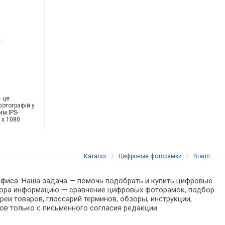
— це
фотографій у
м IPS-
 x 1080
Каталог
/
Цифровые фоторамки
/
Braun
 офиса. Наша задача — помочь подобрать и купить цифровые
ыбора информацию — сравнение цифровых фоторамок, подбор
еи товаров, глоссарий терминов, обзоры, инструкции,
ов только с письменного согласия редакции.