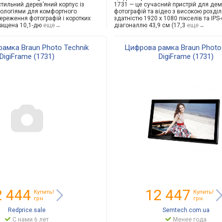
тильний дерев’яний корпус із
1731 — це сучасний пристрій для дем
ологіями для комфортного
фотографій та відео з високою розді
береження фотографій і коротких
здатністю 1920 x 1080 пікселів та IPS
нащена 10,1-дю
еще→
діагоналлю 43,9 см (17,3
еще→
амка Braun Photo Technik
Цифрова рамка Braun Photo 
DigiFrame (1731)
DigiFrame (1731)
2 444
12 447
Купить!
Купить!
грн.
грн.
Redprice.sale
Semtech.com.ua
С нами 6 лет
Менее года