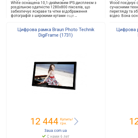
White оснащена 10,1-дюймовим IPS-дисплеєм з
Wood поєднує с
роздільною здатністю 1280x800 пікселів, що
сучасними техн
забезпечує яскраве та чітке відображення
перегляду та з
фотографій з широкими кутами
еще→
відео. Вона ос
Цифрова рамка Braun Photo Technik
Цифрова р
DigiFrame (1731)
12 444
1
Купить!
грн.
3aua.com.ua
С нами 6 лет