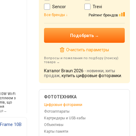
Sencor
Trevi
Все бренды
Рейтинг брендов
Очистить параметры
Вопросы и пожелания по подбору (поиску)
товара
Каталог Braun 2026
- новинки, хиты
продаж,
купить цифровые фоторамки
.
10W Wi-Fi
ФОТОТЕХНИКА
сплеєм з
лів, що
Цифровые фоторамки
ння
ще→
Фотоаппараты
Картридеры и USB-хабы
iFrame 10B
Объективы
Карты памяти