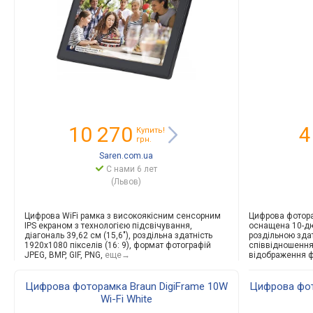
10 270
4
Купить!
грн.
Saren.com.ua
С нами 6 лет
(Львов)
Цифрова WiFi рамка з високоякісним сенсорним
Цифрова фотора
IPS екраном з технологією підсвічування,
оснащена 10-д
діагональ 39,62 см (15,6"), роздільна здатність
роздільною здат
1920x1080 пікселів (16: 9), формат фотографій
співвідношенням
JPEG, BMP, GIF, PNG,
еще→
відображення ф
Цифрова фоторамка Braun DigiFrame 10W
Цифрова фот
Wi-Fi White