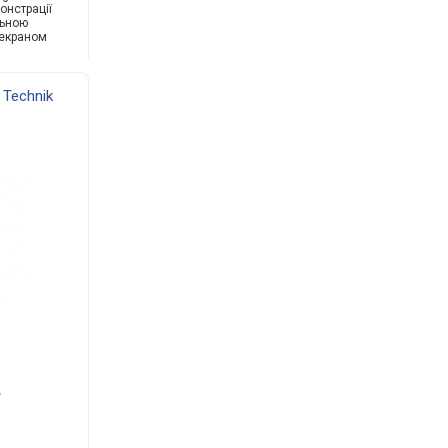
онстрації
льною
-екраном
Technik