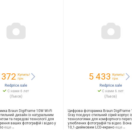
 372
5 433
Купить!
Купить!
грн.
грн.
Redprice.sale
Redprice.sale
С нами 6 лет
С нами 6 лет
(Львов)
(Львов)
мка Braun DigiFrame 10W Wi-Fi
Цифрова фоторамка Braun DigiFrame 1
тильний дизайн із натуральним
Gray поєднує стильний сірий корпус 
ктом та передові технології для
технологіями для комфортного перег
рення ваших фотографій і відео у
улюблених фотографій та відео. Вон
Во
еще→
10,1-дюймовим LCD-екрано
еще→