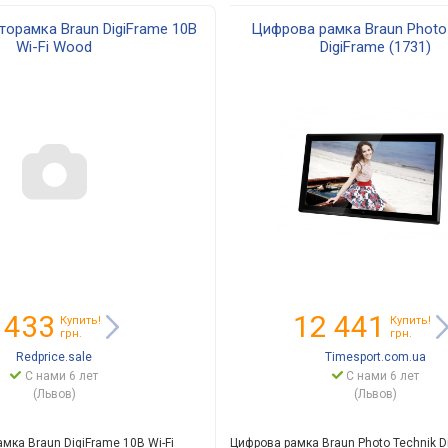
орамка Braun DigiFrame 10B
Цифрова рамка Braun Photo 
Wi-Fi Wood
DigiFrame (1731)
 433
12 441
Купить!
Купить!
грн.
грн.
Redprice.sale
Timesport.com.ua
С нами 6 лет
С нами 6 лет
(Львов)
(Львов)
мка Braun DigiFrame 10B Wi-Fi
Цифрова рамка Braun Photo Technik D