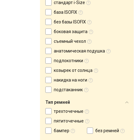
стандарт i-Size
база ISOFIX
без базы ISOFIX
боковая защита
съемный чехол
анатомическая подушка
подлокотники
козырек от солнца
накидка на ноги
подстаканник
Тип ремней
трехточечные
пятиточечные
бампер
без ремней