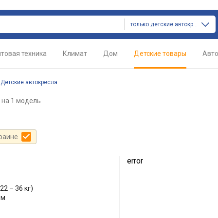
только детские автокресла
товая техника
Климат
Дом
Детские товары
Авт
/
Детские автокресла
на 1 модель
краине
error
(22 – 36 кг)
ем