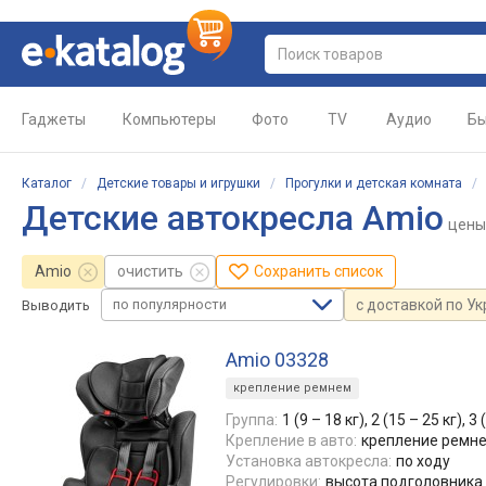
Гаджеты
Компьютеры
Фото
TV
Аудио
Бы
Каталог
/
Детские товары и игрушки
/
Прогулки и детская комната
Детские автокресла Amio
цены
Amio
очистить
Сохранить список
по популярности
с доставкой по У
Выводить
Amio 03328
крепление ремнем
Группа:
1 (9 – 18 кг), 2 (15 – 25 кг), 3 
Крепление в авто:
крепление ремн
Установка автокресла:
по ходу
Регулировки:
высота подголовника