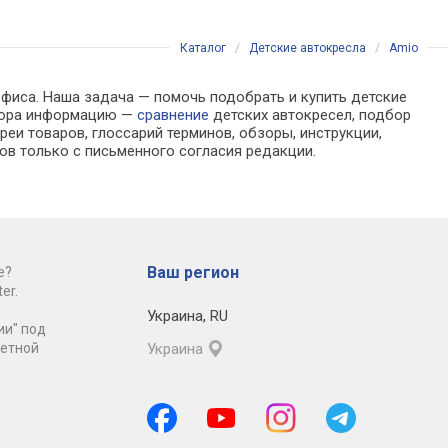
Каталог
/
Детские автокресла
/
Amio
офиса. Наша задача — помочь подобрать и купить детские
ыбора информацию —
сравнение
детских автокресел, подбор
еи товаров, глоссарий терминов, обзоры, инструкции,
ов только с письменного согласия редакции.
Ваш регион
е?
er.
Украина
,
RU
ии" под
ретной
Украина