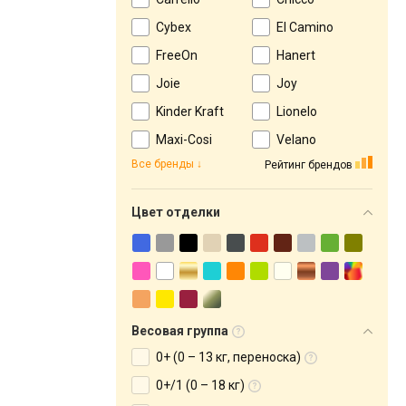
Cybex
El Camino
FreeOn
Hanert
Joie
Joy
Kinder Kraft
Lionelo
Maxi-Cosi
Velano
Все бренды
Рейтинг брендов
Цвет отделки
Весовая группа
0+ (0 – 13 кг, переноска)
0+/1 (0 – 18 кг)