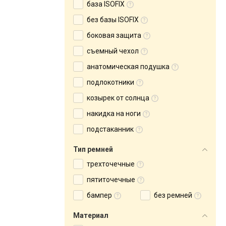
база ISOFIX
без базы ISOFIX
боковая защита
съемный чехол
анатомическая подушка
подлокотники
козырек от солнца
накидка на ноги
подстаканник
Тип ремней
трехточечные
пятиточечные
бампер
без ремней
Материал