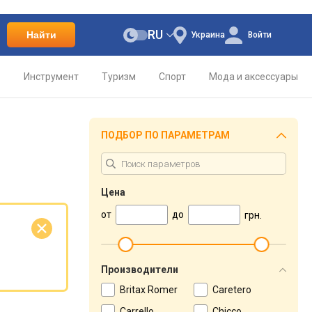
RU
Найти
Украина
Войти
о
Инструмент
Туризм
Спорт
Мода и аксессуары
ПОДБОР ПО ПАРАМЕТРАМ
Цена
от
до
грн.
е
Производители
Britax Romer
Caretero
Carrello
Chicco