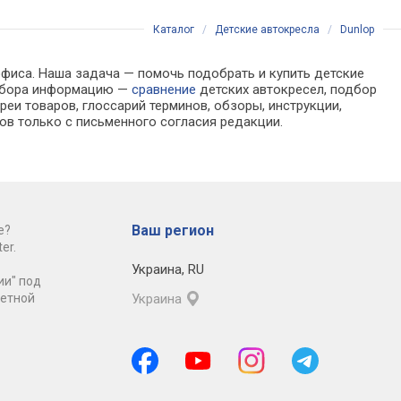
Каталог
/
Детские автокресла
/
Dunlop
офиса. Наша задача — помочь подобрать и купить детские
 выбора информацию —
сравнение
детских автокресел, подбор
еи товаров, глоссарий терминов, обзоры, инструкции,
ов только с письменного согласия редакции.
Ваш регион
е?
er.
Украина
,
RU
ии" под
ретной
Украина