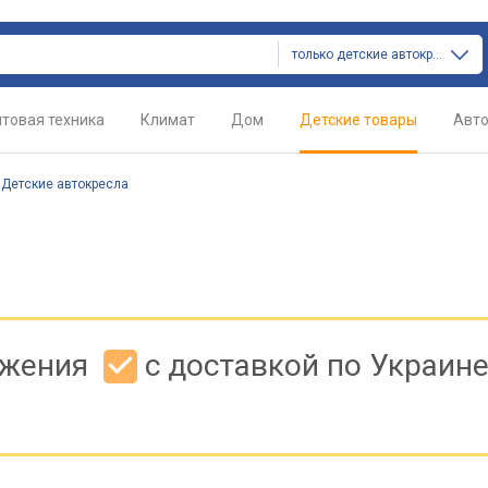
только детские автокресла
товая техника
Климат
Дом
Детские товары
Авт
/
Детские автокресла
ожения
с доставкой по Украин