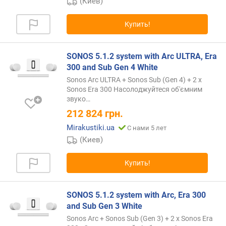
(Киев)
р
н
Купить!
о
с
т
SONOS 5.1.2 system with Arc ULTRA, Era
и
300 and Sub Gen 4 White
Sonos Arc ULTRA + Sonos Sub (Gen 4) + 2 x
о
Sonos Era 300 Насолоджуйтеся об'ємним
т
звуко…
д
212 824
грн.
е
ш
Mirakustiki.ua
С нами 5 лет
е
(Киев)
в
ы
Купить!
х
к
д
SONOS 5.1.2 system with Arc, Era 300
о
and Sub Gen 3 White
р
Sonos Arc + Sonos Sub (Gen 3) + 2 x Sonos Era
о