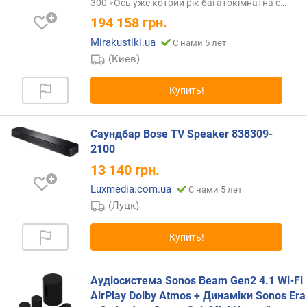
300 «Ось уже котрий рік багатокімнатна
с…
г
и
194 158
грн.
м
Mirakustiki.ua
С нами 5 лет
(Киев)
о
т
Купить!
д
о
р
Саундбар Bose TV Speaker 838309-
о
2100
г
и
13 140
грн.
х
Luxmedia.com.ua
С нами 5 лет
к
(Луцк)
д
е
ш
Купить!
е
в
ы
Аудіосистема Sonos Beam Gen2 4.1 Wi-Fi
м
AirPlay Dolby Atmos + Динаміки Sonos Era