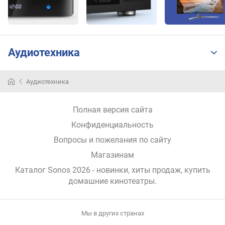
т
/
к
а
н
Аудиотехника
а
л
)
Аудиотехника
с
Полная версия сайта
у
м
Конфиденциальность
м
Вопросы и пожелания по сайту
а
р
Магазинам
н
Каталог Sonos 2026
- новинки, хиты продаж,
купить
а
домашние кинотеатры
.
я
м
о
Мы в других странах
щ