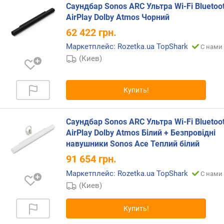
д
Саундбар Sonos ARC Ультра Wi-Fi Bluetoo
л
AirPlay Dolby Atmos Чорний
о
62 422
грн.
ж
е
Маркетплейс: Rozetka.ua TopShark
С нами 
н
(Киев)
и
й
Купить!
ф
р
Саундбар Sonos ARC Ультра Wi-Fi Bluetoo
о
AirPlay Dolby Atmos Білий + Безпровідні
н
навушники Sonos Ace Теплий білий
т
91 654
грн.
(
R
Маркетплейс: Rozetka.ua TopShark
С нами 
M
(Киев)
S
)
Купить!
(
В