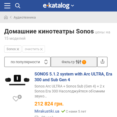
Аудиотехника
Искали
раньше
Домашние кинотеатры Sonos
цены
на
15 моделей
Sonos
очистить
по популярности
Фильтр
1
Сортировать
SONOS 5.1.2 system with Arc ULTRA, Era
п
300 and Sub Gen 4
о
Sonos Arc ULTRA + Sonos Sub (Gen 4) + 2 x
п
Sonos Era 300 Насолоджуйтеся об'ємним
о
звуко…
п
212 824
грн.
у
л
Mirakustiki.ua
С нами 5 лет
я