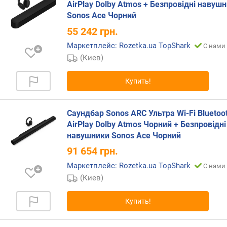
AirPlay Dolby Atmos + Безпровідні навуш
л
Sonos Ace Чорний
е
н
55 242
грн.
и
Маркетплейс: Rozetka.ua TopShark
С нами 
я
(Киев)
п
о
Купить!
к
о
л
Саундбар Sonos ARC Ультра Wi-Fi Bluetoo
и
AirPlay Dolby Atmos Чорний + Безпровідні
ч
навушники Sonos Ace Чорний
е
91 654
грн.
с
Маркетплейс: Rozetka.ua TopShark
т
С нами 
в
(Киев)
у
п
Купить!
р
е