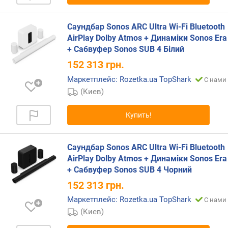
к
а
н
Саундбар Sonos ARC Ultra Wi-Fi Bluetooth
а
AirPlay Dolby Atmos + Динаміки Sonos Era
л
+ Сабвуфер Sonos SUB 4 Білий
)
152 313
грн.
Маркетплейс: Rozetka.ua TopShark
ц
С нами 
е
(Киев)
н
т
Купить!
р
(
R
Саундбар Sonos ARC Ultra Wi-Fi Bluetooth
M
AirPlay Dolby Atmos + Динаміки Sonos Era
S
+ Сабвуфер Sonos SUB 4 Чорний
)
152 313
грн.
(
В
Маркетплейс: Rozetka.ua TopShark
С нами 
т
(Киев)
/