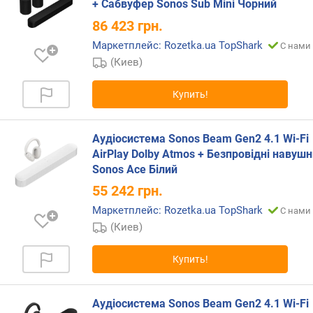
+ Сабвуфер Sonos Sub Mini Чорний
п
86 423
грн.
о
о
Маркетплейс: Rozetka.ua TopShark
С нами 
т
(Киев)
з
ы
Купить!
в
а
м
Аудіосистема Sonos Beam Gen2 4.1 Wi-Fi
AirPlay Dolby Atmos + Безпровідні навуш
п
Sonos Ace Білий
о
55 242
грн.
д
а
Маркетплейс: Rozetka.ua TopShark
С нами 
т
(Киев)
е
д
Купить!
о
б
а
Аудіосистема Sonos Beam Gen2 4.1 Wi-Fi
в