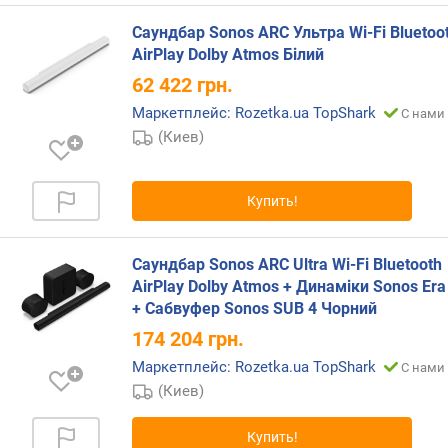
т
Саундбар Sonos ARC Ультра Wi-Fi Bluetoo
/
AirPlay Dolby Atmos Білий
к
а
62 422
грн.
н
Маркетплейс: Rozetka.ua TopShark
С нами 
а
(Киев)
л
)
Купить!
т
ы
л
Саундбар Sonos ARC Ultra Wi-Fi Bluetooth
(
AirPlay Dolby Atmos + Динаміки Sonos Era
R
+ Сабвуфер Sonos SUB 4 Чорний
M
S
174 204
грн.
)
Маркетплейс: Rozetka.ua TopShark
С нами 
(
(Киев)
В
т
/
Купить!