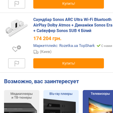
к
Купить!
а
н
а
Саундбар Sonos ARC Ultra Wi-Fi Bluetooth
л
AirPlay Dolby Atmos + Динаміки Sonos Era
)
+ Сабвуфер Sonos SUB 4 Білий
с
174 204
грн.
а
Маркетплейс: Rozetka.ua TopShark
С нами 
б
(Киев)
в
у
Купить!
ф
е
р
(
Возможно, вас заинтересует
R
M
S
)
(
В