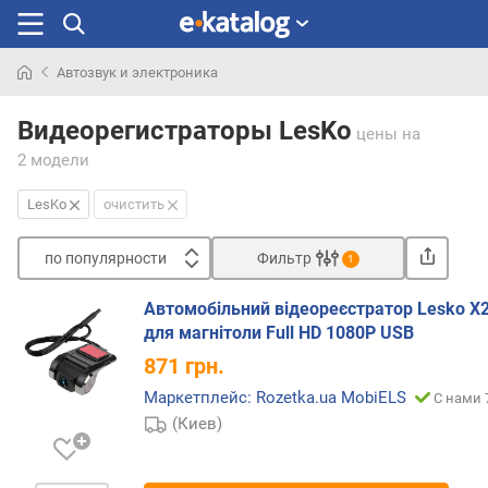
Автозвук и электроника
Искали
раньше
Видеорегистраторы LesKo
цены
на
2 модели
LesKo
очистить
по популярности
Фильтр
1
Сортировать
Автомобільний відеореєстратор Lesko X
п
для магнітоли Full HD 1080P USB
о
871
грн.
п
о
Маркетплейс: Rozetka.ua MobiELS
С нами 
п
(Киев)
у
л
я