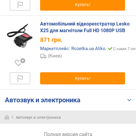
Купить!
р
н
о
Автомобільний відеореєстратор Lesko
с
X25 для магнітоли Full HD 1080P USB
т
и
871
грн.
Маркетплейс: Rozetka.ua Aliko
С нами 7 ле
о
(Киев)
т
д
е
ш
Купить!
е
в
ы
Автозвук и электроника
х
к
д
Автозвук и электроника
о
р
о
Полная версия сайта