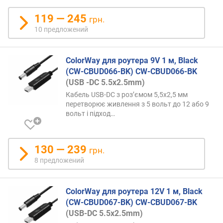
т
д
119 — 245
грн.
о
10 предложений
р
о
г
ColorWay для роутера 9V 1 м, Black
и
(CW-CBUD066-BK) CW-CBUD066-BK
х
(USB -DC 5.5х2.5mm)
к
Кабель USB-DC з роз’ємом 5,5x2,5 мм
д
перетворює живлення з 5 вольт до 12 або 9
е
вольт і
підход…
ш
е
в
130 — 239
ы
грн.
м
8 предложений
п
о
ColorWay для роутера 12V 1 м, Black
а
(CW-CBUD067-BK) CW-CBUD067-BK
л
(USB-DC 5.5х2.5mm)
ф