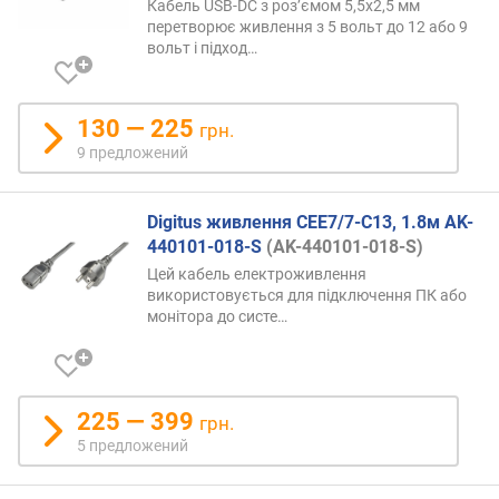
Кабель USB-DC з роз’ємом 5,5x2,5 мм
а
перетворює живлення з 5 вольт до 12 або 9
в
вольт і
підход…
и
т
у
130 — 225
грн.
(
9 предложений
A
-
Z
Digitus живлення CEE7/7-C13, 1.8м AK-
)
440101-018-S
(AK-440101-018-S)
Цей кабель електроживлення
п
використовується для підключення ПК або
о
монітора до
систе…
а
л
ф
а
225 — 399
в
грн.
и
5 предложений
т
у