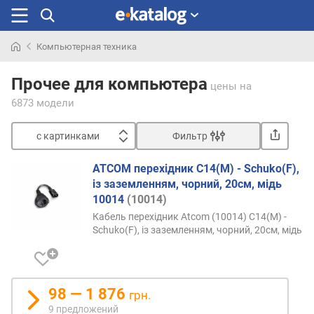
Компьютерная техника
Искали
раньше
Прочее для компьютера
цены
на
6873 модели
с картинками
Фильтр
Сортировать
ATCOM перехідник С14(M) - Schuko(F),
с
із заземленням, чорний, 20см, мідь
к
10014
(10014)
а
Кабель перехідник Atcom (10014) С14(M) -
р
Schuko(F), із заземленням, чорний, 20см, мідь
т
и
н
к
98 — 1 876
грн.
а
9 предложений
м