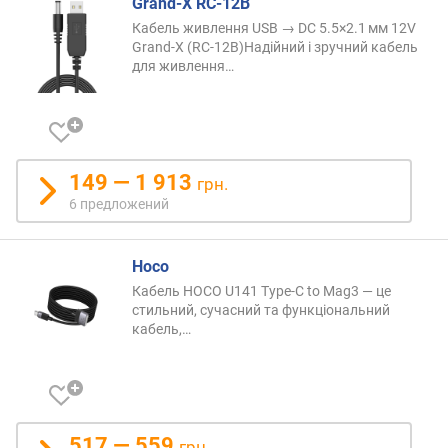
Grand-X RC-12B
Кабель живлення USB → DC 5.5×2.1 мм 12V
Grand-X (RC-12B)Надійний і зручний кабель
для
живлення…
149 — 1 913
грн.
6 предложений
Hoco
Кабель HOCO U141 Type-C to Mag3 — це
стильний, сучасний та функціональний
кабель,
…
517 — 559
грн.