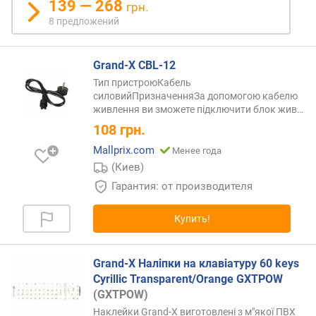
139 — 268
грн.
8 предложений
Grand-X CBL-12
Тип пристроюКабель
силовийПризначенняЗа допомогою кабелю
живлення ви зможете підключити блок
жив…
108
грн.
Mallprix.com
Менее года
(Киев)
Гарантия: от производителя
Купить!
Grand-X Наліпки на клавіатуру 60 keys
Cyrillic Transparent/Orange GXTPOW
(GXTPOW)
Наклейки Grand-X виготовлені з м"якої ПВХ