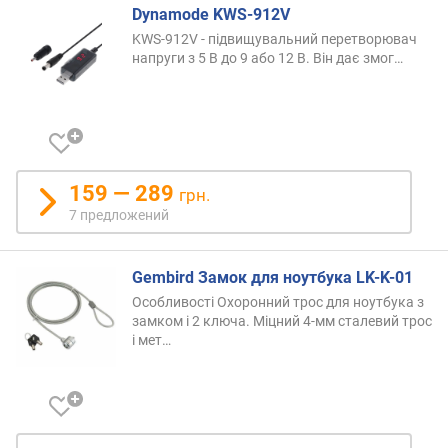
(
Dynamode KWS-912V
Z
KWS-912V - підвищувальний перетворювач
-
напруги з 5 В до 9 або 12 В. Він дає
змог…
A
)
159 — 289
грн.
7 предложений
Gembird Замок для ноутбука LK-K-01
Особливості Охоронний трос для ноутбука з
замком і 2 ключа. Міцний 4-мм сталевий трос
і
мет…