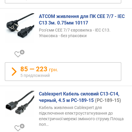
и
ATCOM живлення для ПК CEE 7/7 - IEC
о
C13 3м. 0.75мм 10117
т
д
Роз'єми CEE 7/7 євровилка - IEC C13.
е
Упаковка - без упаковки
ш
е
в
ы
х
85 — 223
грн.
к
5 предложений
д
о
р
Cablexpert Кабель силовий С13-С14,
о
черный, 4.5 м PC-189-15
(PC-189-15)
г
Кабель живлення Cablexpert для
и
підключення електроустаткування до
м
електричної мережі змінного струму.Площа
поп…
о