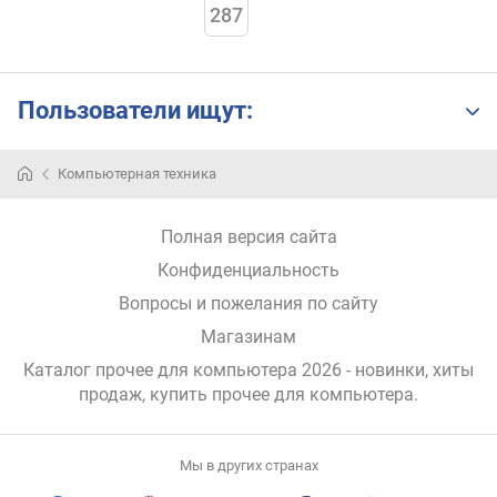
287
Пользователи ищут:
Прочее
Компьютерная техника
для
компьютера
—
Полная версия сайта
широчайшая
Конфиденциальность
серия
дополнительного
Вопросы и пожелания по сайту
оборудования,
Магазинам
которое
предназначено
Каталог прочее для компьютера 2026 - новинки, хиты
для
продаж,
купить прочее для компьютера
.
комплектации
компьютерных
систем.
Мы в других странах
В