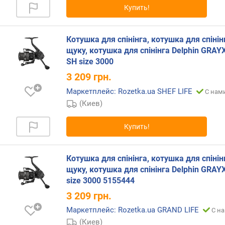
е
Купить!
н
и
я
Котушка для спінінга, котушка для спінін
щуку, котушка для спінінга Delphin GRAY
п
SH size 3000
о
3 209
грн.
к
о
Маркетплейс: Rozetka.ua SHEF LIFE
С нами
л
(Киев)
и
ч
Купить!
е
с
т
Котушка для спінінга, котушка для спінін
в
щуку, котушка для спінінга Delphin GRAY
у
size 3000 5155444
п
3 209
грн.
р
е
Маркетплейс: Rozetka.ua GRAND LIFE
С на
д
(Киев)