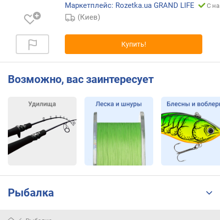
Маркетплейс: Rozetka.ua GRAND LIFE
С на
к
(Киев)
л
а
с
Купить!
с
н
Возможно, вас заинтересует
а
м
о
т
к
а
л
е
с
к
и
Рыбалка
з
а
о