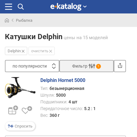
Рыбалка
Искали
раньше
Катушки Delphin
цены
на 15 моделей
Delphin
очистить
по популярности
Фильтр
1
Сортировать
Delphin Hornet 5000
п
Тип:
безынерционная
о
Шпуля:
5000
п
Подшипники:
4 шт
о
Передаточное число:
5.2 : 1
п
Вес:
360 г
у
л
Спросить
я
р