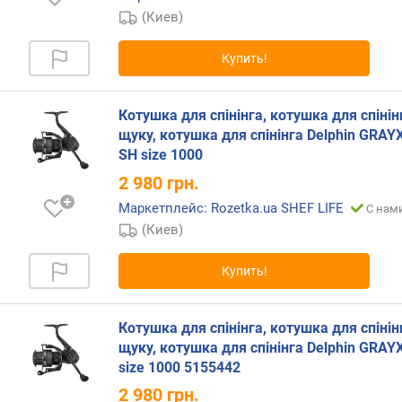
и
(Киев)
к
о
Купить!
в
(
ш
Котушка для спінінга, котушка для спінін
т
щуку, котушка для спінінга Delphin GRAY
)
SH size 1000
2 980
грн.
п
е
Маркетплейс: Rozetka.ua SHEF LIFE
С нами
р
(Киев)
е
д
Купить!
а
т
о
Котушка для спінінга, котушка для спінін
ч
щуку, котушка для спінінга Delphin GRAY
н
size 1000 5155442
о
е
2 980
грн.