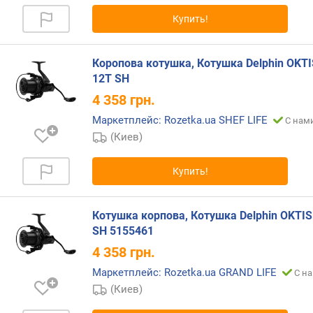
и
Купить!
м
о
Коропова котушка, Котушка Delphin OKTI
т
12T SH
д
о
4 358
грн.
р
Маркетплейс: Rozetka.ua SHEF LIFE
С нами
о
(Киев)
г
и
х
Купить!
к
д
е
Котушка корпова, Котушка Delphin OKTIS
ш
SH 5155461
е
4 358
грн.
в
ы
Маркетплейс: Rozetka.ua GRAND LIFE
С на
м
(Киев)