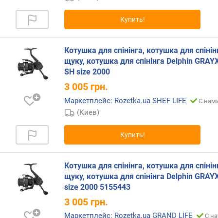
л
о
Купить!
ж
е
н
Котушка для спінінга, котушка для спінін
и
щуку, котушка для спінінга Delphin GRAY
й
SH size 2000
3 005
грн.
к
Маркетплейс: Rozetka.ua SHEF LIFE
С нами
о
(Киев)
л
-
в
Купить!
о
п
Котушка для спінінга, котушка для спінін
о
д
щуку, котушка для спінінга Delphin GRAY
ш
size 2000 5155443
и
3 005
грн.
п
Маркетплейс: Rozetka.ua GRAND LIFE
н
С на