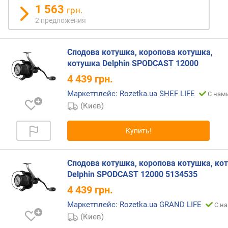
1 563
н
грн.
о
2 предложения
с
т
и
Сподова котушка, коропова котушка,
котушка Delphin SPODCAST 12000
о
4 439
грн.
т
Маркетплейс: Rozetka.ua SHEF LIFE
д
С нами
е
(Киев)
ш
е
Купить!
в
ы
х
Сподова котушка, коропова котушка, ко
к
Delphin SPODCAST 12000 5134535
д
4 439
грн.
о
р
Маркетплейс: Rozetka.ua GRAND LIFE
С на
о
(Киев)
г