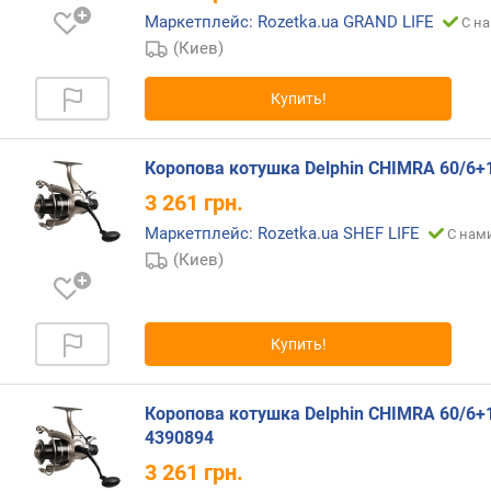
ч
Маркетплейс: Rozetka.ua GRAND LIFE
С на
и
(Киев)
с
л
Купить!
о
(
о
Коропова котушка Delphin CHIMRA 60/6+
б
)
3 261
грн.
Маркетплейс: Rozetka.ua SHEF LIFE
С нами
р
(Киев)
а
з
м
е
Купить!
р
ш
п
Коропова котушка Delphin CHIMRA 60/6+
у
4390894
л
3 261
грн.
и