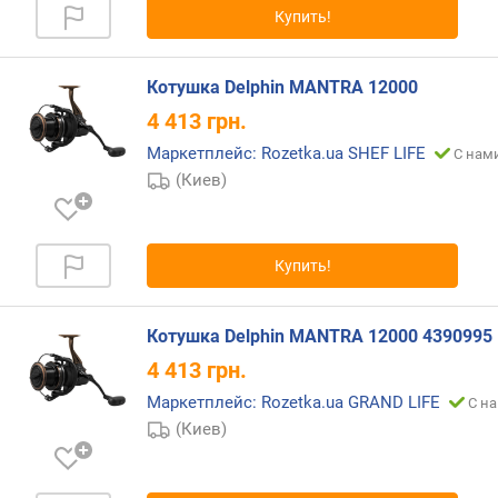
п
Купить!
о
о
т
Котушка Delphin MANTRA 12000
з
ы
4 413
грн.
в
Маркетплейс: Rozetka.ua SHEF LIFE
С нами
а
(Киев)
м
п
о
Купить!
д
а
т
Котушка Delphin MANTRA 12000 4390995
е
4 413
грн.
д
о
Маркетплейс: Rozetka.ua GRAND LIFE
С на
б
(Киев)
а
в
л