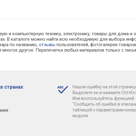
вую и компьютерную технику, электронику, товары для дома и 
инах. В каталоге можно найти всю необходимую для выбора и
овара по названию,
отзывы
пользователей, фотогалереи товаров,
 многое другое. Перепечатка любых материалов только с пись
х странах
Нашли ошибку на этой страниц
Выделите ее и нажмите Ctrl+Ent
Или воспользуйтесь функцией
"Сообщить об ошибке в описан
ания
таблицей с параметрами конк
модели.