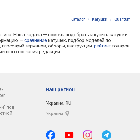
Каталог
/
Катушки
/
Quantum
офиса. Наша задача — помочь подобрать и купить катушки
нформацию —
сравнение
катушек, подбор моделей по
 глоссарий терминов, обзоры, инструкции,
рейтинг
товаров,
менного согласия редакции.
Ваш регион
е?
er.
Украина
,
RU
ии" под
ретной
Украина