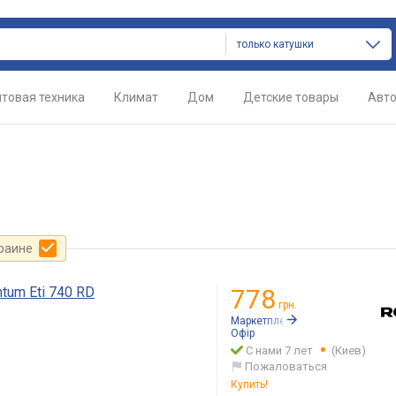
только катушки
товая техника
Климат
Дом
Детские товары
Авт
краине
tum Eti 740 RD
778
грн.
Маркетплейс:
Rozetka.ua
Офір
С нами 7 лет
(Киев)
Пожаловаться
Купить!