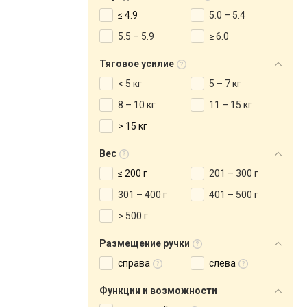
≤ 4.9
5.0 – 5.4
5.5 – 5.9
≥ 6.0
Тяговое усилие
< 5 кг
5 – 7 кг
8 – 10 кг
11 – 15 кг
> 15 кг
Вес
≤ 200 г
201 – 300 г
301 – 400 г
401 – 500 г
> 500 г
Размещение ручки
справа
слева
Функции и возможности