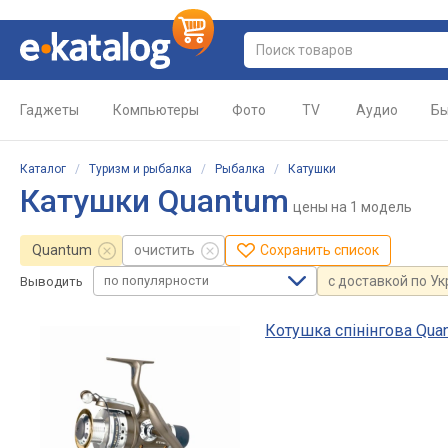
Гаджеты
Компьютеры
Фото
TV
Аудио
Бы
Каталог
/
Туризм и рыбалка
/
Рыбалка
/
Катушки
Катушки Quantum
цены
на 1 модель
Quantum
очистить
Сохранить список
по популярности
с доставкой по У
Выводить
Котушка спінінгова Quan