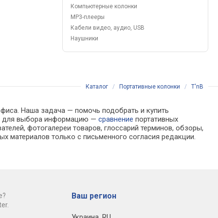
Компьютерные колонки
MP3-плееры
Кабели видео, аудио, USB
Наушники
Каталог
/
Портативные колонки
/
T'nB
офиса. Наша задача — помочь подобрать и купить
мую для выбора информацию —
сравнение
портативных
ателей, фотогалереи товаров, глоссарий терминов, обзоры,
ых материалов только с письменного согласия редакции.
Ваш регион
е?
er.
Украина
,
RU