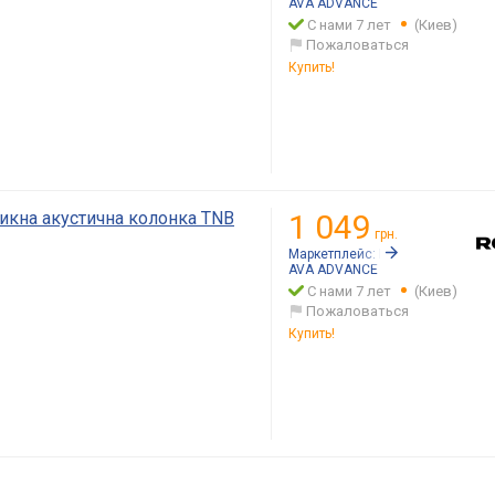
AVA ADVANCE
С нами 7 лет
(Киев)
Пожаловаться
Купить!
икна акустична колонка TNB
1 049
грн.
Маркетплейс:
Rozetka.ua
AVA ADVANCE
С нами 7 лет
(Киев)
Пожаловаться
Купить!