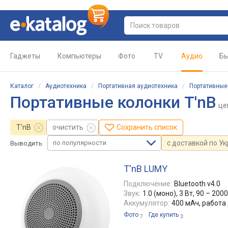
Гаджеты
Компьютеры
Фото
TV
Аудио
Бы
Каталог
/
Аудиотехника
/
Портативная аудиотехника
/
Портативные
Портативные колонки T'nB
це
T'nB
очистить
Сохранить список
по популярности
с доставкой по У
Выводить
T'nB LUMY
Подключение:
Bluetooth v4.0
Звук:
1.0 (моно), 3 Вт, 90 – 200
Аккумулятор:
400 мАч, работа 
Фото
Где купить
7
3