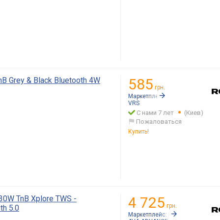
B Grey & Black Bluetooth 4W
585
грн.
Маркетплейс:
Rozetka.ua
VRS
С нами 7 лет
(Киев)
Пожаловаться
Купить!
0W TnB Xplore TWS -
4 725
грн.
h 5.0
Маркетплейс:
Rozetka.ua