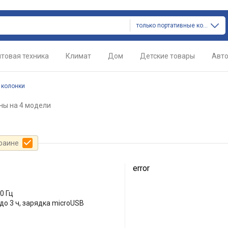
только портативные колонки
товая техника
Климат
Дом
Детские товары
Авт
 колонки
ны
на 4 модели
краине
error
00 Гц
до 3 ч, зарядка microUSB