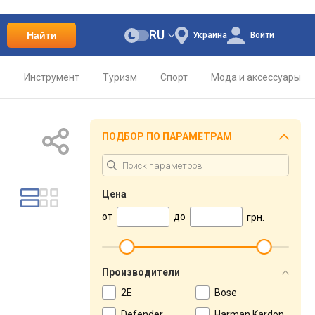
RU
Найти
Украина
Войти
о
Инструмент
Туризм
Спорт
Мода и аксессуары
ПОДБОР ПО ПАРАМЕТРАМ
Цена
от
до
грн.
Производители
2E
Bose
Defender
Harman Kardon