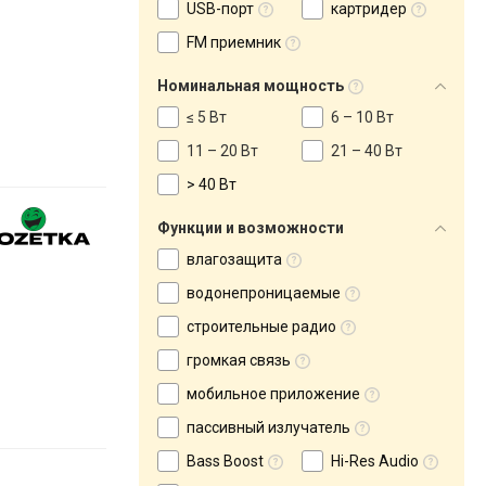
USB-порт
картридер
FM приемник
Номинальная мощность
≤ 5 Вт
6 – 10 Вт
11 – 20 Вт
21 – 40 Вт
> 40 Вт
Функции и возможности
влагозащита
водонепроницаемые
строительные радио
громкая связь
мобильное приложение
пассивный излучатель
Bass Boost
Hi-Res Audio