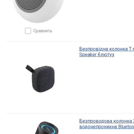
сравнить
Безпровідна колонка T n
Speaker блютуз
Безпроводова колонка 3
водонепроникна Bluetoot