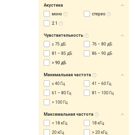
Акустика
моно
стерео
2.1
Чувствительность
≤ 75 дБ
76 – 80 дБ
81 – 85 дБ
86 – 90 дБ
> 90 дБ
Минимальная частота
≤ 40 Гц
41 – 60 Гц
61 – 80 Гц
81 – 100 Гц
> 100 Гц
Максимальная частота
< 18 кГц
18 кГц
20 кГц
> 20 кГц