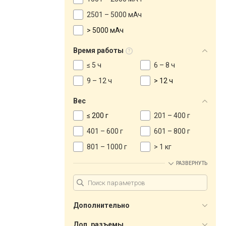
2501 – 5000 мАч
> 5000 мАч
Время работы
≤ 5 ч
6 – 8 ч
9 – 12 ч
> 12 ч
Вес
≤ 200 г
201 – 400 г
401 – 600 г
601 – 800 г
801 – 1000 г
> 1 кг
РАЗВЕРНУТЬ
Дополнительно
Доп. разъемы