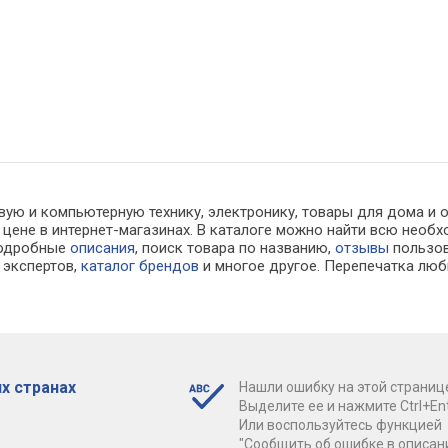
вую и компьютерную технику, электронику, товары для дома и 
й цене в интернет-магазинах. В каталоге можно найти всю не
подробные
описания
, поиск товара по названию,
отзывы
пользов
экспертов,
каталог брендов
и многое другое. Перепечатка люб
х странах
Нашли ошибку на этой страниц
Выделите ее и нажмите Ctrl+Ent
Или воспользуйтесь функцией
"Сообщить об ошибке в описан