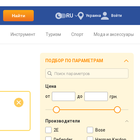
RU
Найти
Украина
Войти
о
Инструмент
Туризм
Спорт
Мода и аксессуары
ПОДБОР ПО ПАРАМЕТРАМ
Цена
от
до
грн.
е
Производители
2E
Bose
Defender
Harman Kardon