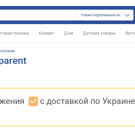
только портативные колонки
товая техника
Климат
Дом
Детские товары
Авт
 колонки
parent
ожения
с доставкой по Украин