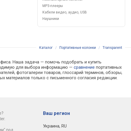
MP3-плееры
Кабели видео, аудио, USB
Наушники
Каталог
/
Портативные колонки
/
Transparent
офиса. Наша задача — помочь подобрать и купить
обходимую для выбора информацию —
сравнение
портативных
ателей, фотогалереи товаров, глоссарий терминов, обзоры,
ых материалов только с письменного согласия редакции.
Ваш регион
е?
er.
Украина
,
RU
ии" под