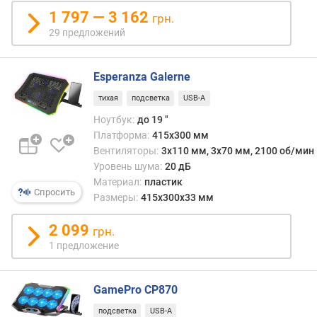
1 797 — 3 162
грн.
у
р
29 предложений
о
в
Esperanza Galerne
е
н
тихая
подсветка
USB-A
ь
Ноутбук:
до 19 "
ш
Платформа:
415x300 мм
у
Вентиляторы:
3x110 мм, 3х70 мм, 2100 об/мин
м
Уровень шума:
20 дБ
а
(
Материал:
пластик
Спросить
д
Размеры:
415x300x33 мм
Б
)
2 099
грн.
1 предложение
м
а
к
GamePro CP870
с
подсветка
USB-A
.