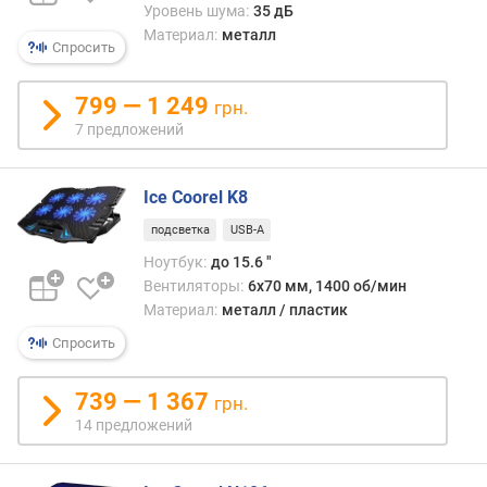
н
Уровень шума:
35 дБ
ы
Материал:
металл
е
Спросить
о
б
799 — 1 249
грн.
о
7 предложений
р
о
т
Ice Coorel K8
ы
(
подсветка
USB-A
о
Ноутбук:
до 15.6 "
б
Вентиляторы:
6х70 мм, 1400 об/мин
/
Материал:
металл / пластик
м
и
Спросить
н
)
739 — 1 367
грн.
14 предложений
м
а
к