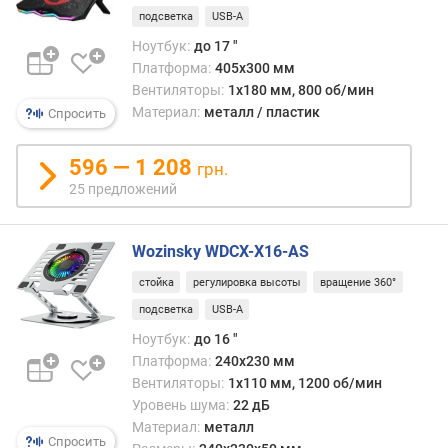
т
подсветка
USB-A
р
Ноутбук:
до 17 "
и
Платформа:
405х300 мм
д
Вентиляторы:
1x180 мм, 800 об/мин
е
Материал:
металл / пластик
Спросить
р
ш
596 — 1 208
грн.
и
25 предложений
р
и
н
Wozinsky WDCX-X16-AS
а
стойка
регулировка высоты
вращение 360°
(
м
подсветка
USB-A
м
Ноутбук:
до 16 "
)
Платформа:
240x230 мм
Вентиляторы:
1х110 мм, 1200 об/мин
г
Уровень шума:
22 дБ
л
Материал:
металл
у
Спросить