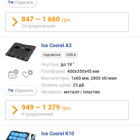
ы
позв
Спросить
м
подст
работ
847 — 1 660
грн.
п
вент
24 предложения
о
в
о
зави
т
от
Ice Coorel A3
з
теку
ы
нагру
подсветка
USB-A
в
Дела
Ноутбук:
до 18 "
а
это,
Платформа:
400х350х45 мм
м
правд
Вентиляторы:
1x60 мм, 2800 об/мин
необ
Уровень шума:
23 дБ
п
вручн
Спросить
Материал:
металл / пластик
о
д
а
949 — 1 379
грн.
т
9 предложений
е
д
о
Ice Coorel K10
б