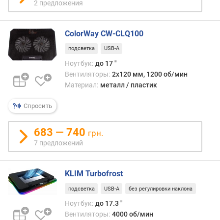
2 предложения
к
о
л
ColorWay CW-CLQ100
.
в
подсветка
USB-A
е
Ноутбук:
до 17 "
н
Вентиляторы:
2х120 мм, 1200 об/мин
т
Материал:
металл / пластик
и
л
Спросить
я
т
о
683 — 740
грн.
р
7 предложений
о
в
(
KLIM Turbofrost
ш
подсветка
USB-A
без регулировки наклона
т
)
Ноутбук:
до 17.3 "
Вентиляторы:
4000 об/мин