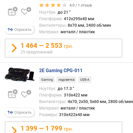
д
4.0 /
1
отзыв
и
Ноутбук:
до 21 "
а
Платформа:
412х295х40 мм
г
Вентиляторы:
8x70 мм, 2400 об/мин
Спросить
о
Материал:
металл / пластик
н
а
1 464 — 2 553
грн.
л
25 предложений
ь
н
о
2E Gaming CPG-011
у
т
Gaming
подсветка
USB-A
б
Ноутбук:
до 17.3 "
у
Платформа:
310х422 мм
к
Вентиляторы:
4х70, 2х50, 5х60 мм, 2800 об/мин
а
Материал:
металл / пластик
(
Спросить
Размеры:
310х422х40 мм
"
)
1 399 — 1 799
грн.