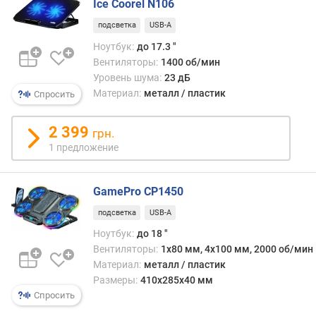
Ice Coorel N106
с
.
подсветка
USB-A
в
Ноутбук:
до 17.3 "
о
Вентиляторы:
1400 об/мин
з
Уровень шума:
23 дБ
д
Материал:
металл / пластик
Спросить
у
ш
н
2 399
грн.
ы
1 предложение
й
п
о
GamePro CP1450
т
подсветка
USB-A
о
к
Ноутбук:
до 18 "
(
Вентиляторы:
1x80 мм, 4x100 мм, 2000 об/мин
C
Материал:
металл / пластик
F
Размеры:
410x285x40 мм
M
Спросить
)