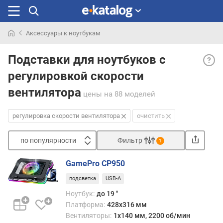
Аксессуары к ноутбукам
Искали
Регул
раньше
Подставки для ноутбуков с
скоро
регулировкой скорости
вент
— во
вентилятора
цены
на 88 моделей
изме
скоро
регулировка скорости вентилятора
очистить
вращ
венти
уста
по популярности
Фильтр
1
в
Сортировать
подс
GamePro CP950
п
с
подсветка
USB-A
о
сист
п
акти
Ноутбук:
до 19 "
о
охла
Платформа:
428х316 мм
п
За
Вентиляторы:
1х140 мм, 2200 об/мин
у