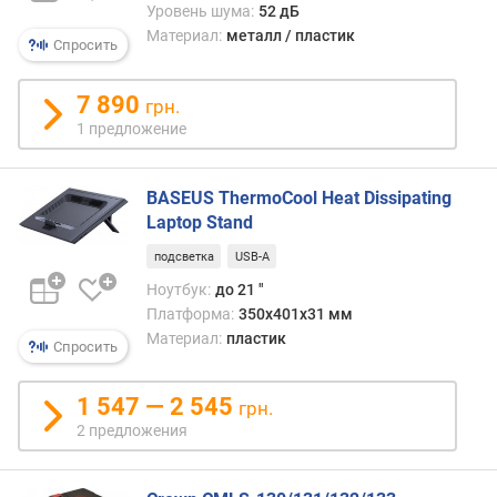
п
Уровень шума:
52 дБ
о
Материал:
металл / пластик
Спросить
д
к
л
7 890
грн.
ю
1 предложение
ч
е
н
BASEUS ThermoCool Heat Dissipating
и
Laptop Stand
е
к
подсветка
USB-A
н
Ноутбук:
до 21 "
о
Платформа:
350x401x31 мм
у
Материал:
пластик
Спросить
т
б
у
1 547 — 2 545
грн.
к
2 предложения
у
и