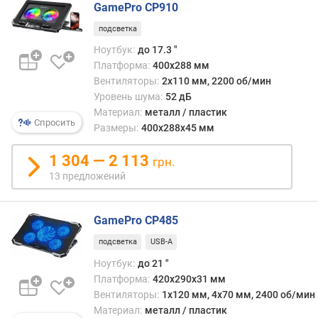
GamePro CP910
р
всегд
о
в
подсветка
г
то
Ноутбук:
до 17.3 "
и
же
Платформа:
400х288 мм
м
врем
Вентиляторы:
2х110 мм, 2200 об/мин
«тихи
о
Уровень шума:
52 дБ
режи
т
Материал:
металл / пластик
може
Спросить
д
Размеры:
400х288х45 мм
оказа
о
недо
р
1 304 — 2 113
эффе
грн.
о
для
13 предложений
г
слож
и
задач
х
с
GamePro CP485
к
боль
подсветка
USB-A
д
нагру
е
Ноутбук:
до 21 "
на
ш
систе
Платформа:
420х290х31 мм
е
Регул
Вентиляторы:
1x120 мм, 4x70 мм, 2400 об/мин
в
скор
Материал:
металл / пластик