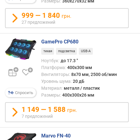
Размеры:
360х270х32 мм
S
B
999 — 1 840
-
грн.
C
27 предложений
P
o
GamePro CP680
w
тихая
подсветка
USB-A
e
r
Ноутбук:
до 17.3 "
D
Платформа:
400х300 мм
e
Вентиляторы:
8х70 мм, 2500 об/мин
l
Уровень шума:
20 дБ
i
Материал:
металл / пластик
Спросить
v
Размеры:
400х300х26 мм
e
r
1 149 — 1 588
грн.
y
7 предложений
к
а
Marvo FN-40
р