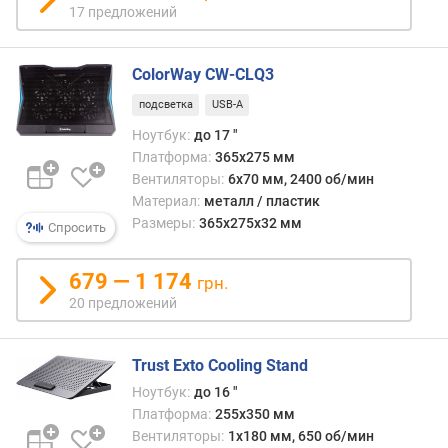
р
17 предложений
е
д
л
ColorWay CW-CLQ3
о
подсветка
USB-A
ж
е
Ноутбук:
до 17 "
н
Платформа:
365х275 мм
и
Вентиляторы:
6х70 мм, 2400 об/мин
й
Материал:
металл / пластик
Размеры:
365х275х32 мм
Спросить
м
679 — 1 174
а
грн.
к
20 предложений
с
и
м
Trust Exto Cooling Stand
а
Ноутбук:
до 16 "
л
Платформа:
255x350 мм
ь
Вентиляторы:
1x180 мм, 650 об/мин