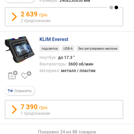
Размеры:
240x230x50 мм
б
и
2 639
грн.
н
2 предложения
а
(
м
KLIM Everest
м
)
подсветка
USB-A
без регулировки наклона
Ноутбук:
до 17.3 "
т
Вентиляторы:
3600 об/мин
о
Материал:
металл / пластик
л
щ
и
н
Спросить
а
(
7 390
грн.
в
1 предложение
ы
с
о
Показано 24 из 88 товаров