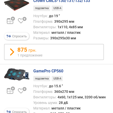
Crown CMLS-130/131/132/133
н
подсветка
USB-A
т
е
Ноутбук:
до 19 "
р
Платформа:
390x295 мм
ф
Вентиляторы:
1х110, 4х85 мм
е
Материал:
металл / пластик
й
Спросить
Размеры:
390x295x30 мм
с
U
875
грн.
S
1 предложение
B
-
A
GamePro CP560
U
подсветка
USB-A
S
Ноутбук:
до 15.6 "
B
Платформа:
360х270 мм
-
Вентиляторы:
4х60, 1х125 мм, 3200 об/мин
A
Уровень шума:
28 дБ
Материал:
металл / пластик
U
Спросить