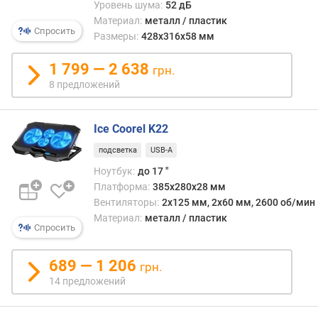
счёт
Уровень шума:
52 дБ
л
высо
Материал:
металл / пластик
я
скор
Спросить
Размеры:
428х316х58 мм
р
дости
н
хоро
1 799 — 2 638
грн.
о
инте
8 предложений
с
обдув
т
одна
и
шум
Ice Coorel K22
и
о
энер
подсветка
USB-A
т
при
Ноутбук:
до 17 "
д
этом
Платформа:
385x280x28 мм
е
увел
Вентиляторы:
2x125 мм, 2x60 мм, 2600 об/мин
ш
соотв
Материал:
металл / пластик
е
а
Спросить
в
инте
ы
охла
689 — 1 206
грн.
х
ноутб
14 предложений
к
требу
д
дале
о
не