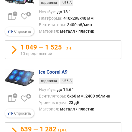
подсветка
USB-A
а
в
Ноутбук:
до 18 "
л
Платформа:
410x298x40 мм
е
Вентиляторы:
3400 об/мин
н
Материал:
металл / пластик
Спросить
и
я
1 049 — 1 525
грн.
10 предложений
п
о
к
Ice Coorel A9
о
л
подсветка
USB-A
и
Ноутбук:
до 15.6 "
ч
Вентиляторы:
6х60 мм, 2400 об/мин
е
Уровень шума:
23 дБ
с
Материал:
металл / пластик
т
Спросить
в
у
п
639 — 1 282
грн.