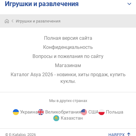
Игрушки и развлечения
и
м
Игрушки и развлечения
о
т
д
Полная версия сайта
о
р
Конфиденциальность
о
Вопросы и пожелания по сайту
г
Магазинам
и
х
Каталог Asya 2026
- новинки, хиты продаж,
купить
к
куклы
.
д
е
ш
Мы в других странах
е
в
Украина
Великобритания
США
Польша
ы
Казахстан
м
E-
© E-Katalog, 2026
НАВЕРХ