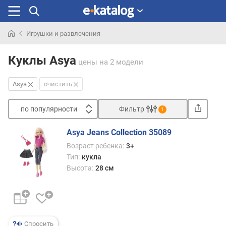
Игрушки и развлечения
Искали
раньше
Куклы Asya
цены
на 2 модели
Asya
очистить
по популярности
Фильтр
1
Сортировать
Asya Jeans Collection 35089
п
Возраст ребенка:
3+
о
Тип:
кукла
п
Высота:
28 см
о
п
у
л
я
р
Спросить