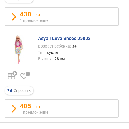
н
о
430
грн.
с
1 предложение
т
и
Asya I Love Shoes 35082
о
Возраст ребенка:
3+
т
Тип:
кукла
д
е
Высота:
28 см
ш
е
в
ы
х
Спросить
к
д
405
грн.
о
1 предложение
р
о
г