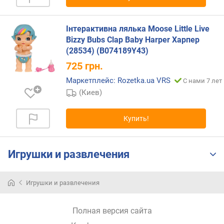
н
о
Інтерактивна лялька Мооѕе Little Live
с
Bizzy Bubs Clap Baby Harper Харпер
т
и
(28534) (B074189Y43)
725
грн.
о
Маркетплейс: Rozetka.ua VRS
С нами 7 лет
т
д
(Киев)
е
ш
Купить!
е
в
ы
Игрушки и развлечения
х
к
д
Игрушки и развлечения
о
р
о
Полная версия сайта
г