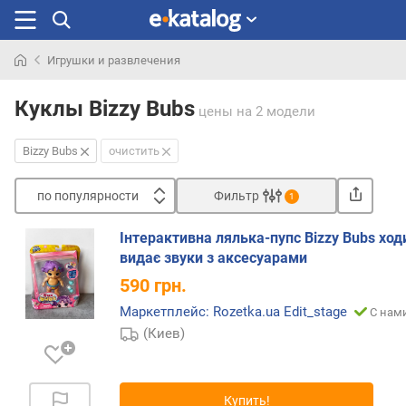
Игрушки и развлечения
Искали
раньше
Куклы Bizzy Bubs
цены
на 2 модели
Bizzy Bubs
очистить
по популярности
Фильтр
1
Сортировать
Інтерактивна лялька-пупс Bizzy Bubs ходи
п
видає звуки з аксесуарами
о
590
грн.
п
о
Маркетплейс: Rozetka.ua Edit_stage
С нами
п
(Киев)
у
л
я
Купить!
р