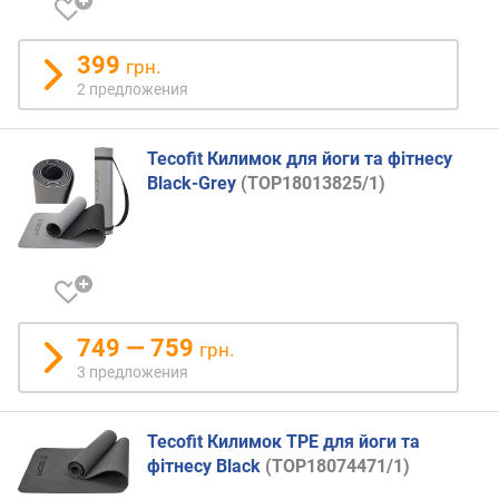
о
т
399
грн.
д
2 предложения
о
р
о
Tecofit Килимок для йоги та фітнесу
г
Black-Grey
(TOP18013825/1)
и
х
к
д
е
ш
е
749 — 759
грн.
в
3 предложения
ы
м
Tecofit Килимок TPE для йоги та
п
фітнесу Black
(TOP18074471/1)
о