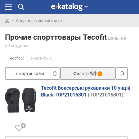
Спорт и активный отдых
Искали
раньше
Прочие спорттовары Tecofit
цены
на
54 модели
Tecofit
очистить
с картинками
Фильтр
1
Сортировать
Tecofit Боксерські рукавички 10 унцій
с
Black TOP21016801
(TOP21016801)
к
а
р
т
и
н
к