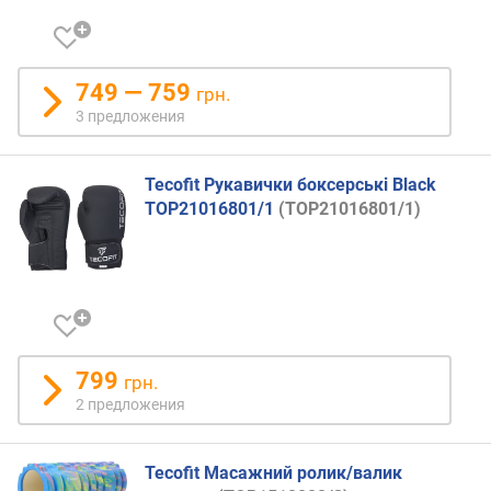
а
л
ф
а
749 — 759
в
грн.
и
3 предложения
т
у
(
Tecofit Рукавички боксерські Black
A
TOP21016801/1
(TOP21016801/1)
-
Z
)
п
о
а
799
грн.
л
2 предложения
ф
а
в
Tecofit Масажний ролик/валик
и