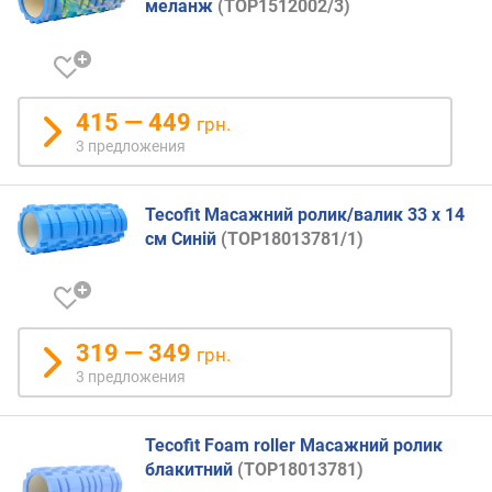
меланж
(TOP1512002/3)
т
у
(
Z
-
415 — 449
грн.
A
3 предложения
)
Tecofit Масажний ролик/валик 33 x 14
см Синій
(TOP18013781/1)
319 — 349
грн.
3 предложения
Tecofit Foam roller Масажний ролик
блакитний
(TOP18013781)