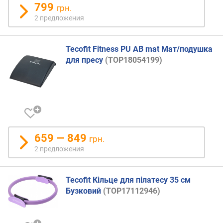
799
грн.
а
2 предложения
м
и
Tecofit Fitness PU AB mat Мат/подушка
о
для пресу
(TOP18054199)
т
д
е
ш
е
в
ы
х
659 — 849
грн.
к
2 предложения
д
о
р
Tecofit Кільце для пілатесу 35 см
о
Бузковий
(TOP17112946)
г
и
м