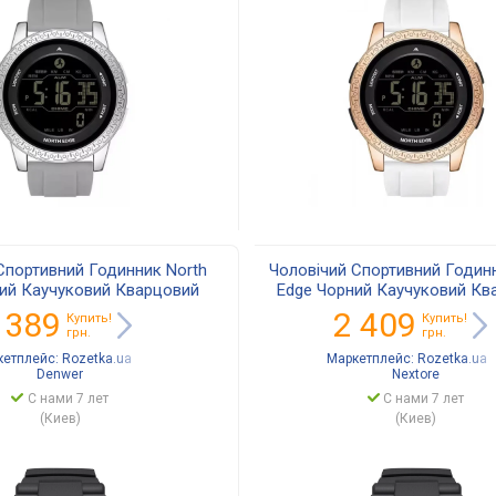
Спортивний Годинник North
Чоловічий Спортивний Годинн
ий Каучуковий Кварцовий
Edge Чорний Каучуковий Кв
достійкий (381834)
Водостійкий (381834
 389
2 409
Купить!
Купить!
грн.
грн.
кетплейс:
Rozetka.ua
Маркетплейс:
Rozetka.ua
Denwer
Nextore
С нами 7 лет
С нами 7 лет
(Киев)
(Киев)