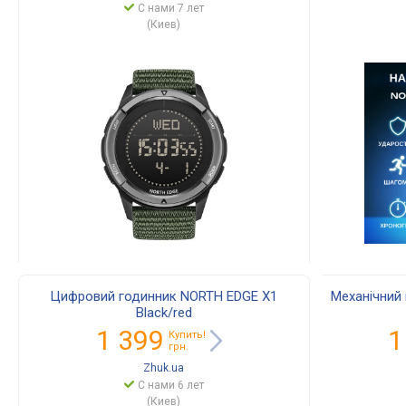
С нами 7 лет
(Киев)
Цифровий годинник NORTH EDGE X1
Механічний
Black/red
1 399
1
Купить!
грн.
Zhuk.ua
С нами 6 лет
(Киев)