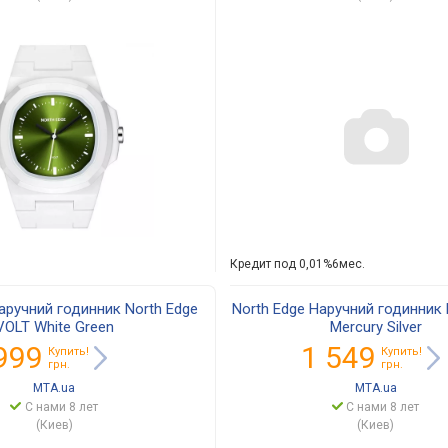
Кредит под 0,01%6мес.
аручний годинник North Edge
North Edge Наручний годинник 
VOLT White Green
Mercury Silver
999
1 549
Купить!
Купить!
грн.
грн.
MTA.ua
MTA.ua
С нами 8 лет
С нами 8 лет
(Киев)
(Киев)