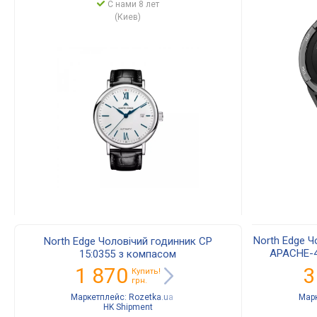
С нами 8 лет
(Киев)
North Edge 
North Edge Чоловічий годинник СР
APACHE-4
15:0355 з компасом
сп
1 870
3
Купить!
грн.
Маркетплейс:
Rozetka.ua
Мар
HK Shipment