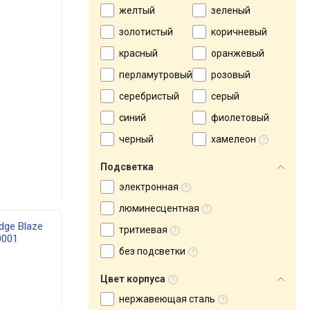
желтый
зеленый
золотистый
коричневый
красный
оранжевый
перламутровый
розовый
серебристый
серый
синий
фиолетовый
черный
хамелеон
Подсветка
электронная
люминесцентная
dge Blaze
тритиевая
0001
без подсветки
Цвет корпуса
нержавеющая сталь