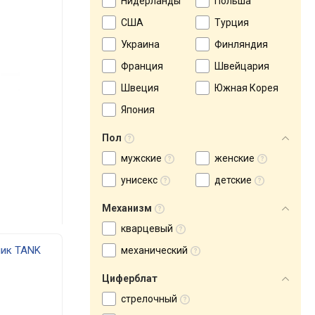
Нидерланды
Польша
США
Турция
Украина
Финляндия
Франция
Швейцария
Швеция
Южная Корея
Япония
Пол
мужские
женские
унисекс
детские
Механизм
кварцевый
ник TANK
механический
Циферблат
стрелочный