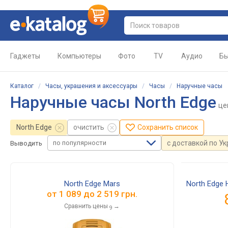
Гаджеты
Компьютеры
Фото
TV
Аудио
Бы
Каталог
/
Часы, украшения и аксессуары
/
Часы
/
Наручные часы
Наручные часы North Edge
це
North Edge
очистить
Сохранить список
по популярности
с доставкой по У
Выводить
North Edge Mars
North Edge 
от
1 089
до
2 519
грн.
Сравнить цены
→
9