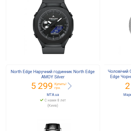
Чоловічий 
North Edge Наручний годинник North Edge
Edge Чорн
AMOY Silver
Во
5 299
2
Купить!
грн.
MTA.ua
Мар
С нами 8 лет
(Киев)