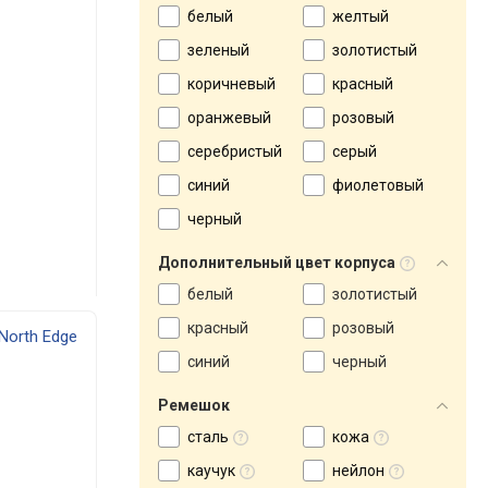
белый
желтый
зеленый
золотистый
коричневый
красный
оранжевый
розовый
серебристый
серый
синий
фиолетовый
черный
Дополнительный цвет корпуса
белый
золотистый
красный
розовый
North Edge
синий
черный
Ремешок
сталь
кожа
каучук
нейлон