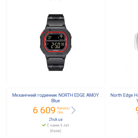
Механічний годинник NORTH EDGE AMOY
North Edge Н
Blue
6 609
Купить!
грн.
Zhuk.ua
С нами 6 лет
(Киев)