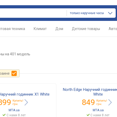
только наручные часы
товая техника
Климат
Дом
Детские товары
Авт
ны
на 401 модель
краине
North Edge Наручний годинник
Наручний годинник X1 White
White
899
849
Купить!
Купить!
грн.
грн.
MTA.ua
MTA.ua
С нами 8 лет
С нами 8 лет