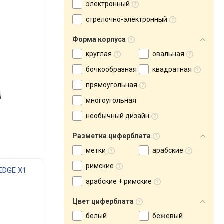
электронный
стрелочно-электронный
Форма корпуса
круглая
овальная
бочкообразная
квадратная
прямоугольная
многоугольная
необычный дизайн
Разметка циферблата
метки
арабские
римские
EDGE X1
арабские + римские
Цвет циферблата
белый
бежевый