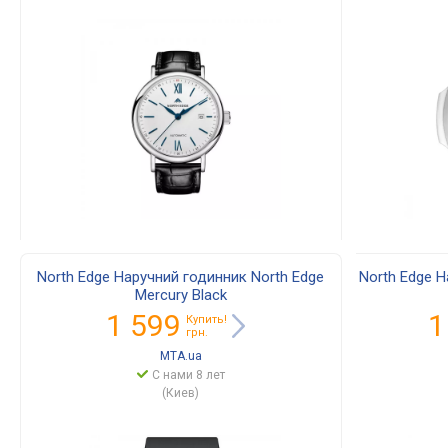
North Edge Наручний годинник North Edge
North Edge Н
Mercury Black
1 599
1
Купить!
грн.
MTA.ua
С нами 8 лет
(Киев)