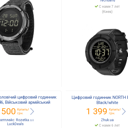
Techband
С нами 7 лет
(Киев)
Чоловічий цифровий годинник
Цифровий годинник NORTH 
6, Військовий армійський
Black/white
ортивний годинник
 500
1 399
Купить!
Купить!
грн.
грн.
кетплейс:
Rozetka.ua
Zhuk.ua
LuckDeals
С нами 6 лет