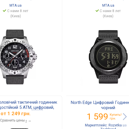
MTA.ua
MTA.ua
С нами 8 лет
С нами 8 лет
(Киев)
(Киев)
оловічий тактичний годинник
North Edge Цифровий Годин
остійкий 5 ATM, цифровий,
чорний
порту й туризму
2025
от
1 249 грн.
1 599
Купить!
грн.
Сравнить цены
→
2
Маркетплейс:
Rozetka.ua