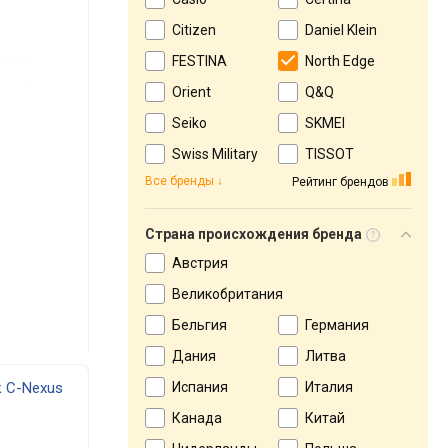
Citizen
Daniel Klein
FESTINA
North Edge
Orient
Q&Q
Seiko
SKMEI
Swiss Military
TISSOT
Все бренды
Рейтинг брендов
Страна происхождения бренда
Австрия
Великобритания
Бельгия
Германия
Дания
Литва
к C-Nexus
Испания
Италия
Канада
Китай