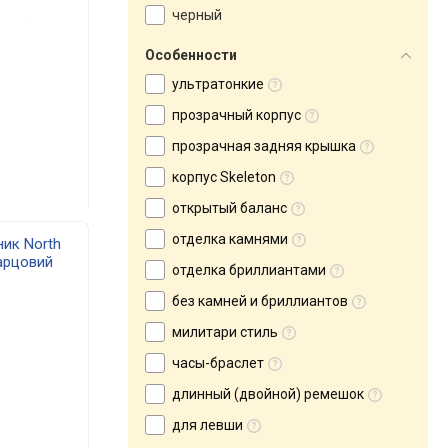
черный
Особенности
ультратонкие
прозрачный корпус
прозрачная задняя крышка
корпус Skeleton
открытый баланс
отделка камнями
ик North
арцовий
отделка бриллиантами
)
без камней и бриллиантов
милитари стиль
часы-браслет
длинный (двойной) ремешок
для левши