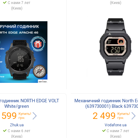
С нами 7 лет
(Киев)
(Киев)
 годинник NORTH EDGE VOLT
Механичний годинник North E
White/green
(639730001) Black 63973
 599
2 499
Купить!
Купить!
грн.
грн.
Zhuk.ua
Vodafone.ua
С нами 6 лет
С нами 7 лет
(Киев)
(Киев)