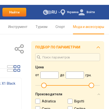
RU
Найти
Украина
Войти
о
Инструмент
Туризм
Спорт
Мода и аксессуары
ПОДБОР ПО ПАРАМЕТРАМ
Цена
от
до
грн.
 X1 Black
Производители
Adriatica
Bigotti
Casio
Certina