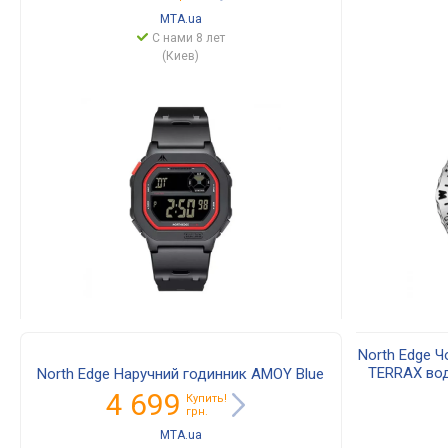
MTA.ua
С нами 8 лет
(Киев)
North Edge Ч
TERRAX вод
North Edge Наручний годинник AMOY Blue
для с
4 699
Купить!
грн.
MTA.ua