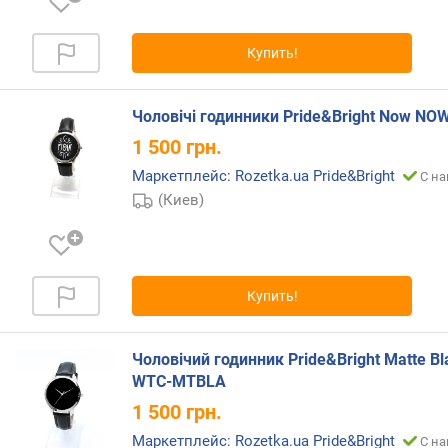
г
и
м
Купить!
о
т
Чоловічі годинники Pride&Bright Now NO
д
1 500
грн.
о
Маркетплейс: Rozetka.ua Pride&Bright
р
С на
о
(Киев)
г
и
х
к
Купить!
д
е
ш
Чоловічий годинник Pride&Bright Matte Bl
е
WTC-MTBLA
в
ы
1 500
грн.
м
Маркетплейс: Rozetka.ua Pride&Bright
С на