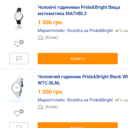
о
Чоловічі годинники Pride&Bright Вища
и
математика MATHBL3
с
1 500
грн.
х
о
Маркетплейс: Rozetka.ua Pride&Bright
С на
ж
(Киев)
д
е
н
и
Купить!
я
б
Чоловічий годинник Pride&Bright Blank Wh
р
е
WTC-BLNL
н
1 500
грн.
д
Маркетплейс: Rozetka.ua Pride&Bright
С на
а
(Киев)
т
и
п