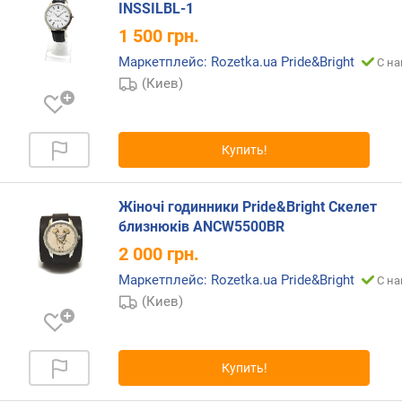
д
INSSILBL-1
л
1 500
грн.
о
ж
Маркетплейс: Rozetka.ua Pride&Bright
С на
е
(Киев)
н
и
й
Купить!
п
Жіночі годинники Pride&Bright Скелет
о
близнюків ANCW5500BR
л
2 000
грн.
с
Маркетплейс: Rozetka.ua Pride&Bright
С на
т
(Киев)
р
а
н
а
Купить!
п
р