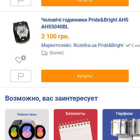
Купить!
м
е
х
Чоловічі годинники Pride&Bright AHS
а
AHS5040BL
н
2 100
грн.
и
з
Маркетплейс: Rozetka.ua Pride&Bright
С на
м
(Киев)
а
т
и
Купить!
п
ц
и
Возможно, вас заинтересует
ф
е
р
б
л
а