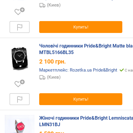
(Киев)
п
о
о
т
Купить!
з
ы
в
Чоловічі годинники Pride&Bright Matte bl
а
MTBL5166BL35
м
2 100
грн.
п
Маркетплейс: Rozetka.ua Pride&Bright
С на
о
(Киев)
д
а
т
е
Купить!
д
о
Жіночі годинники Pride&Bright Lemniscat
б
а
LMN31BJ
в