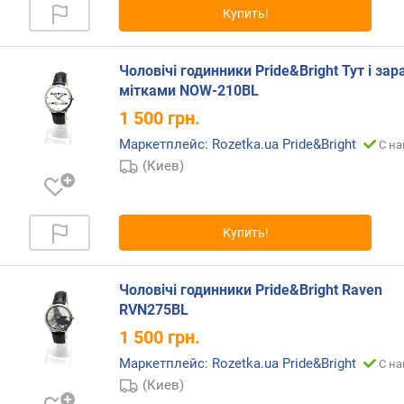
Купить!
р
н
о
Чоловічі годинники Pride&Bright Тут і зар
с
мітками NOW-210BL
т
и
1 500
грн.
Маркетплейс: Rozetka.ua Pride&Bright
С на
о
(Киев)
т
д
е
ш
Купить!
е
в
ы
Чоловічі годинники Pride&Bright Raven
х
RVN275BL
к
1 500
грн.
д
о
Маркетплейс: Rozetka.ua Pride&Bright
С на
р
(Киев)
о