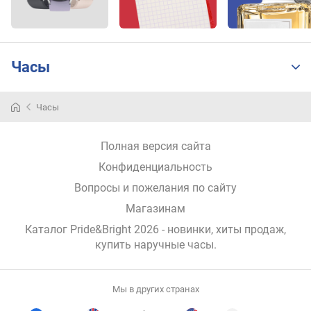
т
а
р
а
Часы
з
м
е
Часы
т
к
а
Полная версия сайта
ц
Конфиденциальность
и
Вопросы и пожелания по сайту
ф
е
Магазинам
р
Каталог Pride&Bright 2026
- новинки, хиты продаж,
б
купить наручные часы
.
л
а
т
Мы в других странах
а