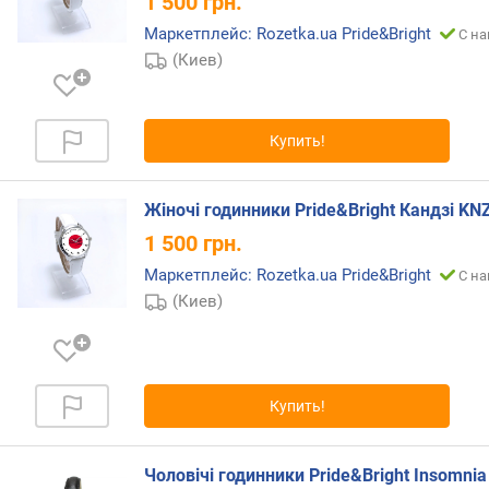
1 500
грн.
л
Маркетплейс: Rozetka.ua Pride&Bright
С на
е
(Киев)
н
и
я
Купить!
п
о
к
Жіночі годинники Pride&Bright Кандзі K
о
1 500
грн.
л
и
Маркетплейс: Rozetka.ua Pride&Bright
С на
ч
(Киев)
е
с
т
в
у
Купить!
п
р
е
Чоловічі годинники Pride&Bright Insomnia