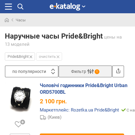
Часы
Искали
раньше
Наручные часы Pride&Bright
цены
на
13 моделей
Pride&Bright
очистить
по популярности
Фильтр
1
Сортировать
Чоловічі годинники Pride&Bright Urban
п
ORD5700BL
о
2 100
грн.
п
о
Маркетплейс: Rozetka.ua Pride&Bright
С на
п
(Киев)
у
л
я