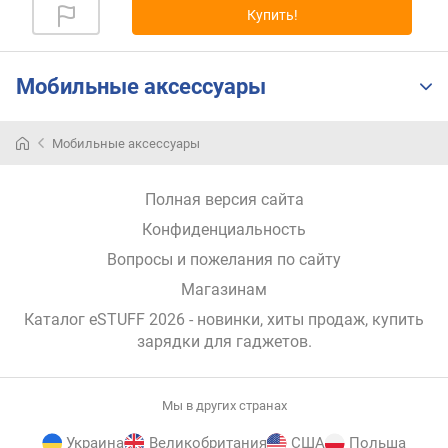
Купить!
р
н
о
с
Мобильные аксессуары
т
и
Мобильные аксессуары
о
т
Полная версия сайта
д
е
Конфиденциальность
ш
Вопросы и пожелания по сайту
е
в
Магазинам
ы
Каталог eSTUFF 2026
- новинки, хиты продаж,
купить
х
зарядки для гаджетов
.
к
д
о
Мы в других странах
р
о
Украина
Великобритания
США
Польша