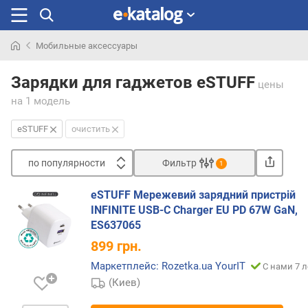
Мобильные аксессуары
Искали
раньше
Зарядки для гаджетов eSTUFF
цены
на 1 модель
eSTUFF
очистить
по популярности
Фильтр
1
Сортировать
eSTUFF Мережевий зарядний пристрій
п
INFINITE USB-C Charger EU PD 67W GaN,
о
ES637065
п
899
грн.
о
п
Маркетплейс: Rozetka.ua YourIT
С нами 7 л
у
(Киев)
л
я