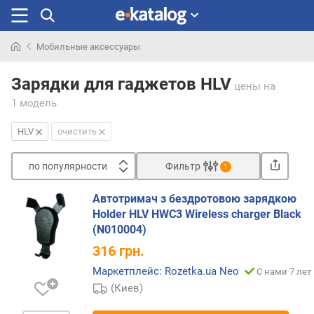
Мобильные аксессуары
Искали
раньше
Зарядки для гаджетов HLV
цены
на
1 модель
HLV
очистить
по популярности
Фильтр
1
Сортировать
Автотримач з бездротовою зарядкою
п
Holder HLV HWC3 Wireless charger Black
о
(N010004)
п
316
грн.
о
п
Маркетплейс: Rozetka.ua Neo
С нами 7 лет
у
(Киев)
л
я