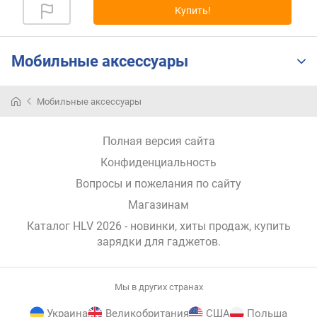
Купить!
р
н
о
с
Мобильные аксессуары
т
и
Мобильные аксессуары
о
т
Полная версия сайта
д
е
Конфиденциальность
ш
Вопросы и пожелания по сайту
е
в
Магазинам
ы
Каталог HLV 2026
- новинки, хиты продаж,
купить
х
зарядки для гаджетов
.
к
д
о
Мы в других странах
р
о
Украина
Великобритания
США
Польша