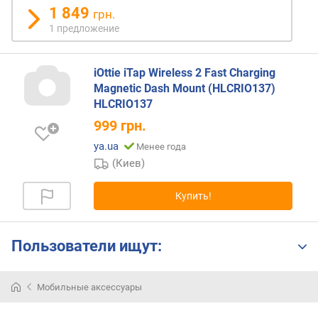
1 849
р
грн.
н
1 предложение
о
с
т
iOttie iTap Wireless 2 Fast Charging
и
Magnetic Dash Mount (HLCRIO137)
HLCRIO137
о
999
грн.
т
д
ya.ua
Менее года
е
(Киев)
ш
е
Купить!
в
ы
х
Пользователи ищут:
к
д
о
Мобильные аксессуары
р
о