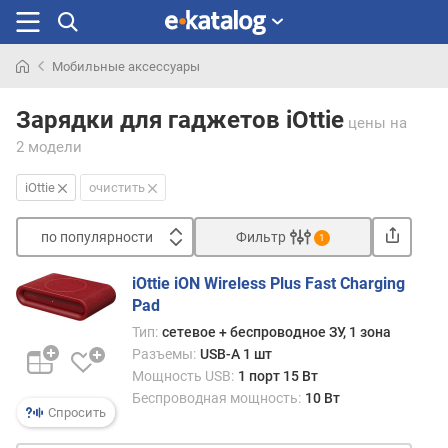
Мобильные аксессуары
Искали
раньше
Зарядки для гаджетов iOttie
цены
на
2 модели
iOttie
очистить
по популярности
Фильтр
1
Сортировать
iOttie iON Wireless Plus Fast Charging
п
Pad
о
Тип:
сетевое + беспроводное ЗУ, 1 зона
п
Разъемы:
USB-A 1 шт
о
Мощность USB:
1 порт 15 Вт
п
Беспроводная мощность:
10 Вт
у
Спросить
л
я