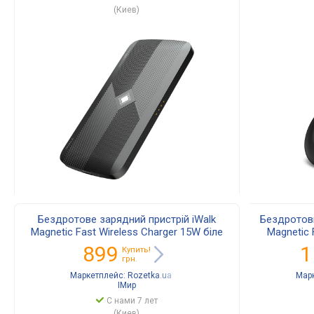
(Киев)
Бездротове зарядний пристрій iWalk
Бездротови
Magnetic Fast Wireless Charger 15W біле
Magnetic 
(MCC010L)
899
1
Купить!
грн.
Маркетплейс:
Rozetka.ua
Мар
IМир
С нами 7 лет
(Киев)