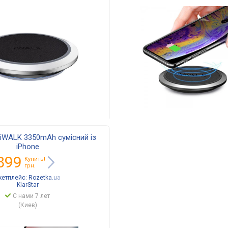
iWALK 3350mAh сумісний із
iPhone
899
Купить!
грн.
кетплейс:
Rozetka.ua
KlarStar
С нами 7 лет
(Киев)