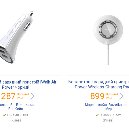
Бездротове зарядний пристрій
зарядний пристрій iWalk Air
Power Wireless Charging Pa
Power чорний
(ADA007)
 287
899
Купить!
Купить!
грн.
грн.
кетплейс:
Rozetka.ua
Маркетплейс:
Rozetka.ua
ЕлітКейс
IМир
С нами 7 лет
С нами 7 лет
(Киев)
(Киев)