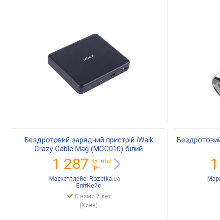
Бездротовий зарядний пристрій iWalk
Бездротовий 
Crazy Cable Mag (MCC010) білий
1 287
1
Купить!
грн.
Маркетплейс:
Rozetka.ua
Мар
ЕлітКейс
С нами 7 лет
(Киев)