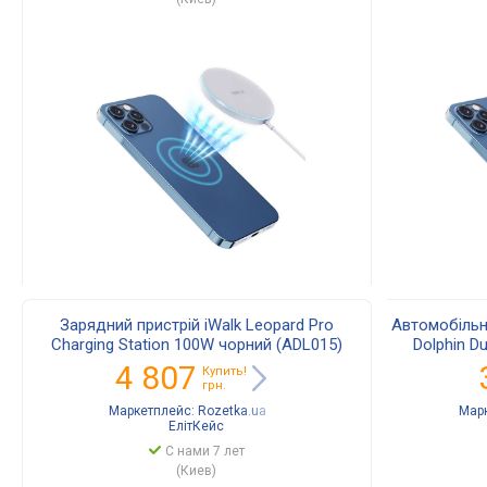
Зарядний пристрій iWalk Leopard Pro
Автомобільн
Charging Station 100W чорний (ADL015)
Dolphin D
4 807
Купить!
грн.
Маркетплейс:
Rozetka.ua
Мар
ЕлітКейс
С нами 7 лет
(Киев)