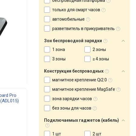
беспроводная платформа
только для смарт часов
автомобильные
разветвитель в прикуриватель
Зон беспроводной зарядки
1 зона
2 зоны
3 зоны
≥ 4 зоны
Конструкция беспроводных
магнитное крепление Qi2.0
магнитное крепление MagSafe
pard Pro
зона зарядки часов
 (ADL015)
без зоны для часов
Подключаемых гаджетов (кабель)
1 шт
2 шт