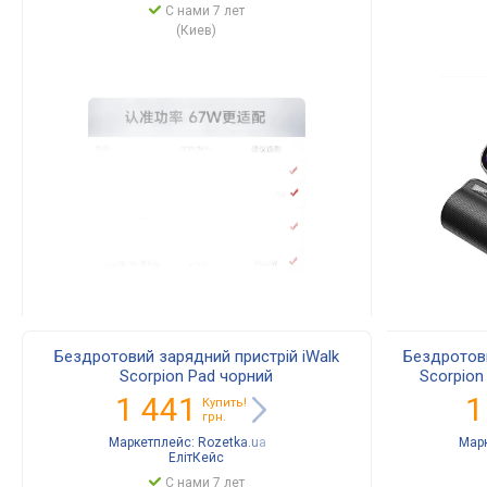
С нами 7 лет
(Киев)
Бездротовий зарядний пристрій iWalk
Бездротови
Scorpion Pad чорний
Scorpion
1 441
1
Купить!
грн.
Маркетплейс:
Rozetka.ua
Мар
ЕлітКейс
С нами 7 лет