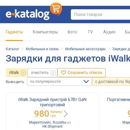
Гаджеты
Компьютеры
Фото
TV
Аудио
Бы
Каталог
/
Мобильные и связь
/
Мобильные аксессуары
/
Зарядки д
Зарядки для гаджетов iWal
iWalk
очистить
Сохранить список
по популярности
с доставкой по У
Выводить
iWalk Зарядний пристрій 67Вт GaN
Портативни
трипортовий
980
Купить!
грн.
Маркетплейс:
Rozetka.ua
Мар
HK Shipment