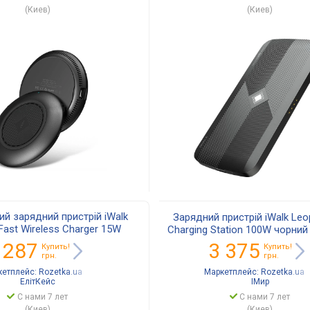
(Киев)
(Киев)
й зарядний пристрій iWalk
Зарядний пристрій iWalk Leo
Fast Wireless Charger 15W
Charging Station 100W чорний
(MCC010L)
 287
3 375
Купить!
Купить!
грн.
грн.
кетплейс:
Rozetka.ua
Маркетплейс:
Rozetka.ua
ЕлітКейс
IМир
С нами 7 лет
С нами 7 лет
(Киев)
(Киев)