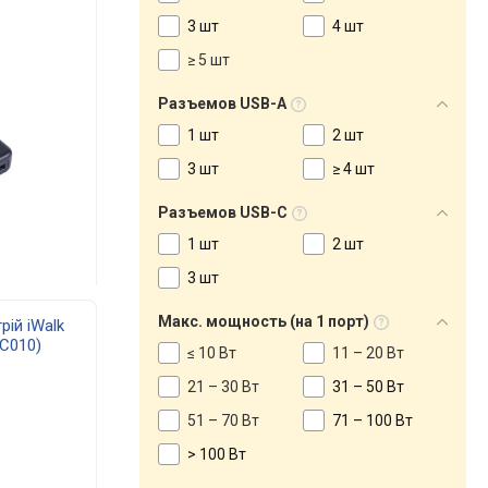
3 шт
4 шт
≥ 5 шт
Разъемов USB-A
1 шт
2 шт
3 шт
≥ 4 шт
Разъемов USB-C
1 шт
2 шт
3 шт
Макс. мощность (на 1 порт)
ій iWalk
CC010)
≤ 10 Вт
11 – 20 Вт
21 – 30 Вт
31 – 50 Вт
51 – 70 Вт
71 – 100 Вт
> 100 Вт