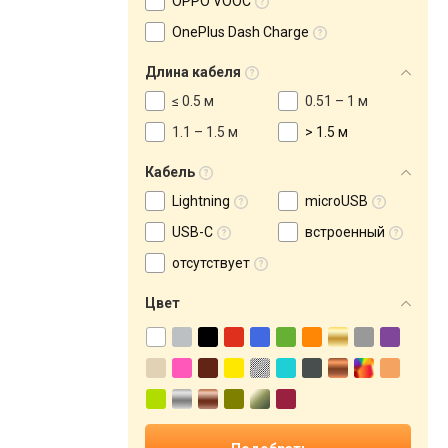
OPPO VOOC
OnePlus Dash Charge
Длина кабеля
≤ 0.5 м
0.51 – 1 м
1.1 – 1.5 м
> 1.5 м
Кабель
Lightning
microUSB
USB-C
встроенный
отсутствует
Цвет