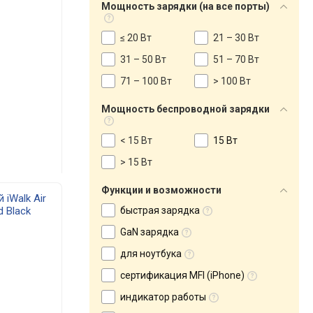
Мощность зарядки (на все порты)
≤ 20 Вт
21 – 30 Вт
31 – 50 Вт
51 – 70 Вт
71 – 100 Вт
> 100 Вт
Мощность беспроводной зарядки
< 15 Вт
15 Вт
> 15 Вт
Функции и возможности
 iWalk Air
d Black
быстрая зарядка
GaN зарядка
для ноутбука
сертификация MFI (iPhone)
индикатор работы