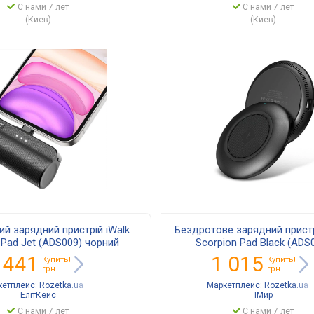
С нами 7 лет
С нами 7 лет
(Киев)
(Киев)
й зарядний пристрій iWalk
Бездротове зарядний пристр
 Pad Jet (ADS009) чорний
Scorpion Pad Black (ADS
 441
1 015
Купить!
Купить!
грн.
грн.
кетплейс:
Rozetka.ua
Маркетплейс:
Rozetka.ua
ЕлітКейс
IМир
С нами 7 лет
С нами 7 лет