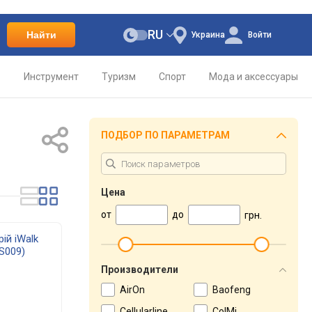
RU
Найти
Украина
Войти
о
Инструмент
Туризм
Спорт
Мода и аксессуары
ПОДБОР ПО ПАРАМЕТРАМ
Цена
от
до
грн.
ій iWalk
DS009)
Производители
AirOn
Baofeng
Cellularline
ColMi