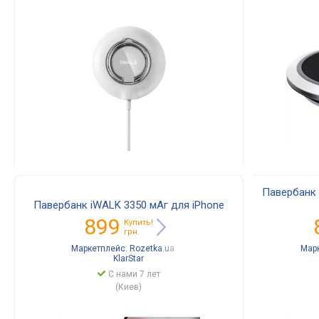
Павербанк 
Павербанк iWALK 3350 мАг для iPhone
899
Купить!
грн.
Маркетплейс:
Rozetka.ua
Мар
KlarStar
С нами 7 лет
(Киев)