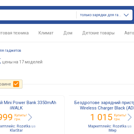
только зарядки для гаджетов
товая техника
Климат
Дом
Детские товары
Авт
ля гаджетов
k
цены
на 17 моделей
краине
й Mini Power Bank 3350mAh
Бездротове зарядний пристр
iWALK
Wireless Charger Black (A
999
1 015
Купить!
Купить!
грн.
грн.
кетплейс:
Rozetka.ua
Маркетплейс:
Rozetka.ua
KlarStar
IМир