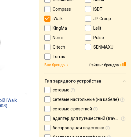
Compass
ISDT
iWalk
JP Group
KingMa
Lelit
Nomi
Pulso
Qitech
SENMAXU
Torras
Все бренды
Рейтинг брендов
Тип зарядного устройства
сетевые
сетевые настольные (на кабеле)
ій iWalk
008)
сетевые с розеткой
адаптер для путешествий (travel adapter)
беспроводная подставка