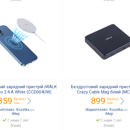
ий зарядний пристрій iWALK
Бездротовий зарядний пристр
uo 3.4 А White (ССD004UW)
Crazy Cable Mag білий (M
359
899
Купить!
Купить!
грн.
грн.
кетплейс:
Rozetka.ua
Маркетплейс:
Rozetka.ua
IМир
IМир
С нами 7 лет
С нами 7 лет
(Киев)
(Киев)