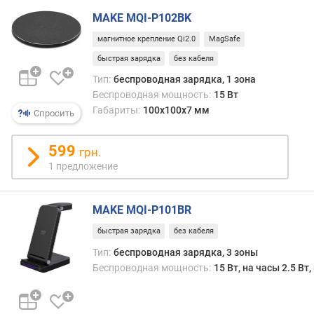
г
MAKE MQI-P102BK
и
м
магнитное крепление Qi2.0
MagSafe
быстрая зарядка
без кабеля
о
т
Тип:
беспроводная зарядка, 1 зона
д
Беспроводная мощность:
15 Вт
о
Габариты:
100x100x7 мм
Спросить
р
о
599
грн.
г
1 предложение
и
х
к
MAKE MQI-P101BR
д
е
быстрая зарядка
без кабеля
ш
Тип:
беспроводная зарядка, 3 зоны
е
Беспроводная мощность:
15 Вт, на часы 2.5 Вт
в
ы
м