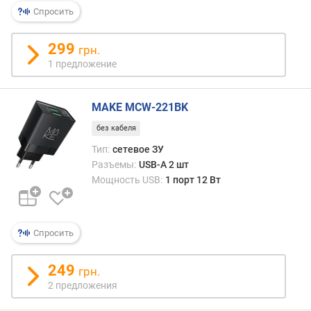
р
Спросить
н
о
299
грн.
с
1 предложение
т
и
MAKE MCW-221BK
о
т
без кабеля
д
Тип:
сетевое ЗУ
е
Разъемы:
USB-A 2 шт
ш
Мощность USB:
1 порт 12 Вт
е
в
ы
х
Спросить
к
д
249
грн.
о
2 предложения
р
о