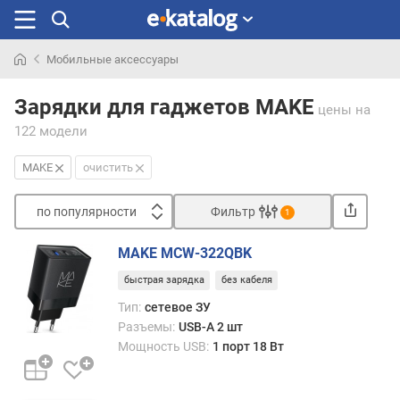
Мобильные аксессуары
Искали
раньше
Зарядки для гаджетов MAKE
цены
на
122 модели
MAKE
очистить
по популярности
Фильтр
1
Сортировать
MAKE MCW-322QBK
п
быстрая зарядка
без кабеля
о
п
Тип:
сетевое ЗУ
о
Разъемы:
USB-A 2 шт
п
Мощность USB:
1 порт 18 Вт
у
л
я