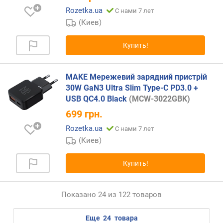
в
Rozetka.ua
С нами 7 лет
(
(Киев)
В
т
Купить!
)
м
MAKE Мережевий зарядний пристрій
о
30W GaN3 Ultra Slim Type-C PD3.0 +
щ
USB QC4.0 Black
(MCW-3022GBK)
н
о
699
грн.
с
Rozetka.ua
С нами 7 лет
т
(Киев)
ь
(
н
Купить!
а
в
с
Показано 24 из 122 товаров
е
п
еще
24
товара