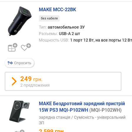
д
MAKE MCC-22BK
н
а
без кабеля
я
Тип:
автомобильное ЗУ
з
Разъемы:
USB-A 2 шт
а
Мощность USB:
1 порт 12 Вт, на все порты 12 В
р
я
д
к
Спросить
а
249
р
грн.
а
2 предложения
з
ъ
е
MAKE Бездротовий зарядний пристрій
м
15W PS3 MQI-P102WH
(MQI-P102WH)
о
зарядна станція / Сумісність - універсальний
в
ЗП
U
2 599
грн.