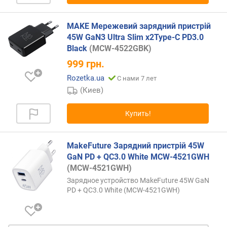
с
т
ь
MAKE Мережевий зарядний пристрій
з
45W GaN3 Ultra Slim x2Type-C PD3.0
а
Black
(MCW-4522GBK)
р
999
грн.
я
д
Rozetka.ua
С нами 7 лет
к
(Киев)
и
ч
Купить!
а
с
о
MakeFuture Зарядний пристрій 45W
в
GaN PD + QC3.0 White MCW-4521GWH
(
(MCW-4521GWH)
В
Зарядное устройство MakeFuture 45W GaN
т
PD + QC3.0 White (MCW-4521GWH)
)
м
о