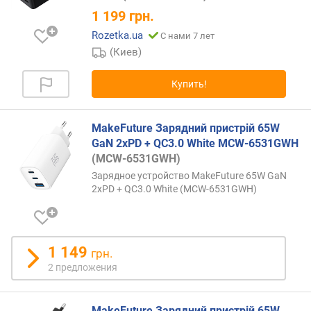
1 199
грн.
(
ш
Rozetka.ua
С нами 7 лет
т
(Киев)
)
Купить!
м
о
щ
MakeFuture Зарядний пристрій 65W
н
GaN 2xPD + QC3.0 White MCW-6531GWH
о
(MCW-6531GWH)
с
т
Зарядное устройство MakeFuture 65W GaN
ь
2xPD + QC3.0 White (MCW-6531GWH)
б
е
с
п
1 149
грн.
р
2 предложения
о
в
о
MakeFuture Зарядний пристрій 65W