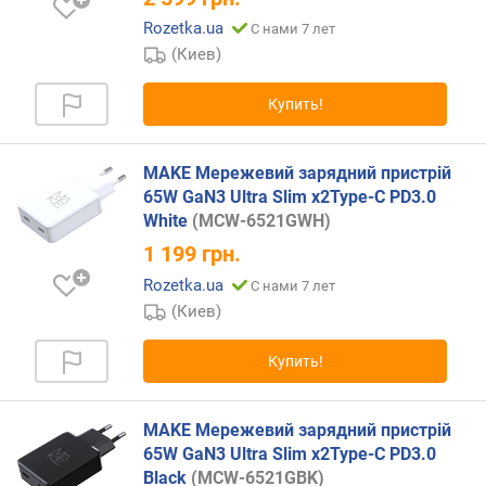
S
Rozetka.ua
B
С нами 7 лет
-
(Киев)
A
(
Купить!
ш
т
)
MAKE Мережевий зарядний пристрій
65W GaN3 Ultra Slim x2Type-C PD3.0
р
White
(MCW-6521GWH)
а
1 199
грн.
з
ъ
Rozetka.ua
С нами 7 лет
е
(Киев)
м
о
Купить!
в
U
S
MAKE Мережевий зарядний пристрій
B
65W GaN3 Ultra Slim x2Type-C PD3.0
-
Black
(MCW-6521GBK)
C