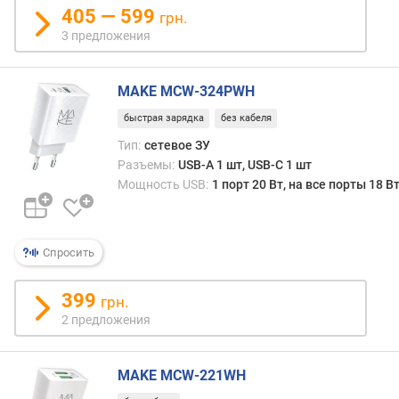
405 — 599
г
грн.
а
3 предложения
д
ж
е
MAKE MCW-324PWH
т
быстрая зарядка
без кабеля
о
Тип:
сетевое ЗУ
в
Разъемы:
USB-A 1 шт, USB-C 1 шт
(
к
Мощность USB:
1 порт 20 Вт, на все порты 18 В
а
б
е
Спросить
л
е
м
399
грн.
)
2 предложения
(
ш
т
MAKE MCW-221WH
)