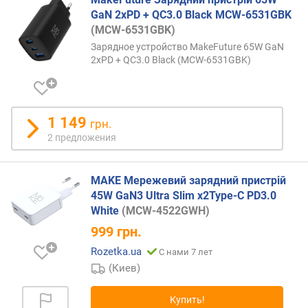
д
GaN 2xPD + QC3.0 Black MCW-6531GBK
н
(MCW-6531GBK)
о
Зарядное устройство MakeFuture 65W GaN
й
2xPD + QC3.0 Black (MCW-6531GBK)
з
а
р
я
1 149
грн.
д
к
2 предложения
и
(
MAKE Мережевий зарядний пристрій
В
45W GaN3 Ultra Slim x2Type-C PD3.0
т
)
White
(MCW-4522GWH)
999
грн.
м
Rozetka.ua
С нами 7 лет
о
щ
(Киев)
н
о
Купить!