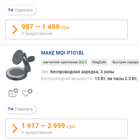
п
Спросить
о
о
987 — 1 499
т
грн.
з
3 предложения
ы
в
а
MAKE MQI-P101BL
м
магнитное крепление Qi2.0
MagSafe
быстрая зарядк
п
Тип:
беспроводная зарядка, 3 зоны
о
Беспроводная мощность:
15 Вт, на часы 2.5 Вт
д
а
т
е
Спросить
д
о
б
1 917 — 2 999
грн.
а
3 предложения
в