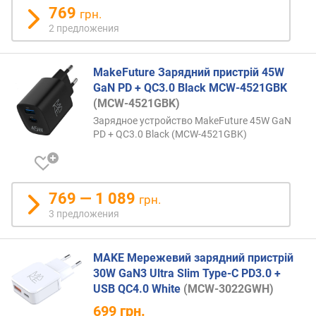
769
щ
грн.
н
2 предложения
о
с
т
MakeFuture Зарядний пристрій 45W
ь
GaN PD + QC3.0 Black MCW-4521GBK
з
(MCW-4521GBK)
а
Зарядное устройство MakeFuture 45W GaN
р
PD + QC3.0 Black (MCW-4521GBK)
я
д
к
и
769 — 1 089
грн.
н
3 предложения
а
у
ш
MAKE Мережевий зарядний пристрій
н
30W GaN3 Ultra Slim Type-C PD3.0 +
и
USB QC4.0 White
(MCW-3022GWH)
к
о
699
грн.