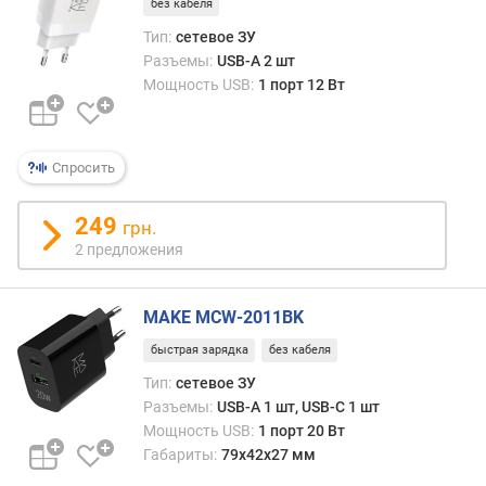
без кабеля
м
Тип:
сетевое ЗУ
а
Разъемы:
USB-A 2 шт
к
Мощность USB:
1 порт 12 Вт
с
.
м
Спросить
о
щ
н
249
грн.
о
2 предложения
с
т
ь
MAKE MCW-2011BK
(
U
быстрая зарядка
без кабеля
S
Тип:
сетевое ЗУ
B
Разъемы:
USB-A 1 шт, USB-C 1 шт
)
Мощность USB:
1 порт 20 Вт
(
Габариты:
79x42x27 мм
В