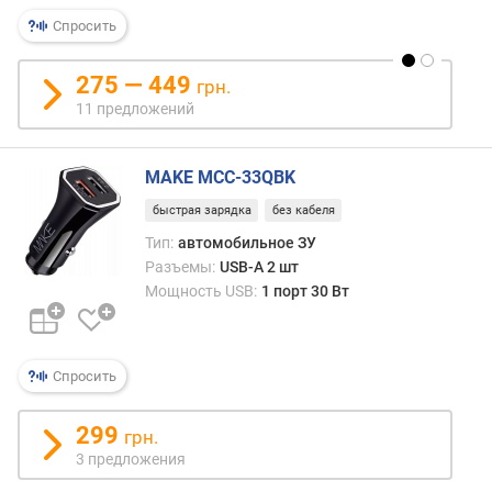
т
)
Спросить
з
275 — 449
грн.
о
11 предложений
н
з
а
MAKE MCC-33QBK
р
я
быстрая зарядка
без кабеля
д
Тип:
автомобильное ЗУ
к
Разъемы:
USB-A 2 шт
и
Мощность USB:
1 порт 30 Вт
б
е
с
Спросить
п
р
299
грн.
о
3 предложения
в
о