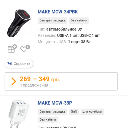
л
е
MAKE MCW-34PBK
н
быстрая зарядка
без кабеля
и
я
Тип:
автомобильное ЗУ
Разъемы:
USB-A 1 шт, USB-C 1 шт
п
Мощность USB:
1 порт 38 Вт
о
к
о
л
Спросить
и
ч
269 — 349
грн.
е
4 предложения
с
т
в
MAKE MCW-33P
у
п
быстрая зарядка
GaN
для ноутбука
р
без кабеля
е