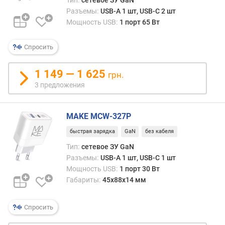
Тип:
сетевое ЗУ GaN
д
Разъемы:
USB-A 1 шт, USB-C 2 шт
л
Мощность USB:
1 порт 65 Вт
о
ж
е
Спросить
н
и
1 149 — 1 625
грн.
й
3 предложения
п
MAKE MCW-327P
о
д
быстрая зарядка
GaN
без кабеля
к
Тип:
сетевое ЗУ GaN
л
Разъемы:
USB-A 1 шт, USB-C 1 шт
ю
Мощность USB:
1 порт 30 Вт
ч
Габариты:
45x88x14 мм
а
е
м
Спросить
ы
х