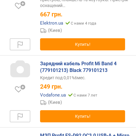
д
оснащений…
л
667
грн.
о
ж
Elektron.ua
С нами 4 года
е
(Киев)
н
и
Купить!
й
Зарядний кабель Profit Mi Band 4
п
(779101213) Black 779101213
о
д
Кредит под 0,01%6мес.
к
249
грн.
л
Vodafone.ua
С нами 7 лет
ю
(Киев)
ч
а
е
Купить!
м
ы
х
МЗП Profit ES-D92 QC3.0 USB-A + Micro