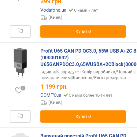
399
грн.
г
и
Vodafone.ua
С нами 7 лет
м
(Киев)
о
Купить!
т
д
о
Profit U65 GAN PD QC3.0, 65W USB A+2C B
р
(000001842)
о
U65GANPDQC3.0,65WUSBA+2CBlack(0000
г
Індикація заряду/Ні|Колір виробника/Чорний з
и
помаранчевим|Живлення/Електромережа…
х
1 199
грн.
к
д
COMFY.ua
С нами более 10-ти лет
е
(Киев)
ш
е
Купить!
в
ы
м
Зарядний пристрій Profit U65 GAN PD