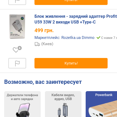
т
)
Блок живлення - зарядний адаптер Profit
з
U59 33W 2 виходи USB +Type-C
о
н
499
грн.
з
Маркетплейс: Rozetka.ua Dimmo
С нами 7 
а
(Киев)
р
я
д
к
Купить!
и
б
Возможно, вас заинтересует
е
с
п
р
о
в
о