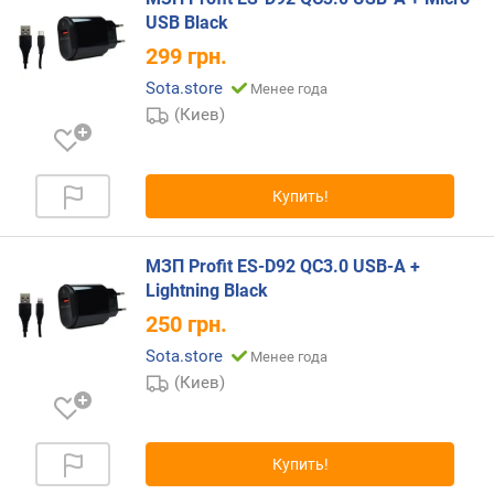
г
USB Black
а
299
грн.
д
Sota.store
ж
Менее года
е
(Киев)
т
о
в
Купить!
(
к
а
МЗП Profit ES-D92 QC3.0 USB-A +
б
Lightning Black
е
л
250
грн.
е
Sota.store
Менее года
м
(Киев)
)
(
ш
т
Купить!
)