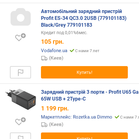
м
Автомобільний зарядний пристрій
а
Profit ES-34 QC3.0 2USB (779101183)
к
Black/Grey 779101183
с
Кредит под 0,01%6мес.
.
105
грн.
м
о
Vodafone.ua
С нами 7 лет
щ
(Киев)
н
о
Купить!
с
т
ь
Зарядний пристрій 3 порти - Profit U65 G
(
65W USB + 2Type-C
U
1 199
грн.
S
B
Маркетплейс: Rozetka.ua Dimmo
С нами 7 
)
(Киев)
(
В
Купить!