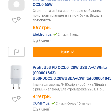
QC3.0 65W
п
о
Стильна та якісна зарядка для мобільних
о
пристроїв, планшетів та ноутбуків. Вихідна
потужність…
т
з
667
грн.
ы
Elektron.ua
С нами 4 года
в
(Киев)
а
м
Купить!
п
о
Profit U58 PD QC3.0, 20W USB A+C White
д
а
(000001843)
т
U58PDQC3.0,20WUSBA+CWhite(000001843
е
Індикація заряду/Ні|Колір виробника/Білий з
д
сірим|Живлення/Електромережа 220
В|По…
о
419
грн.
б
COMFY.ua
а
С нами более 10-ти лет
в
(Киев)