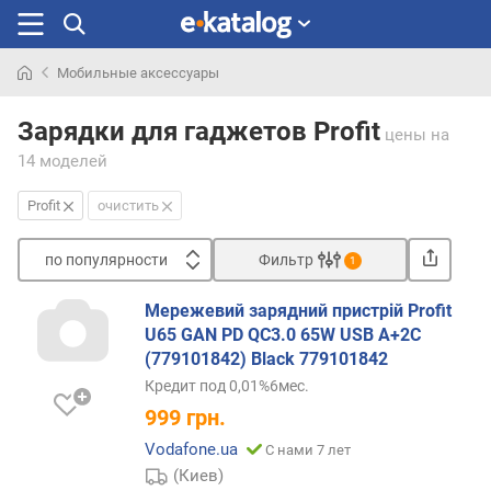
Мобильные аксессуары
Искали
раньше
Зарядки для гаджетов Profit
цены
на
14 моделей
Profit
очистить
по популярности
Фильтр
1
Сортировать
Мережевий зарядний пристрій Profit
п
U65 GAN PD QC3.0 65W USB A+2C
о
(779101842) Black 779101842
п
Кредит под 0,01%6мес.
о
999
грн.
п
у
Vodafone.ua
С нами 7 лет
л
(Киев)
я