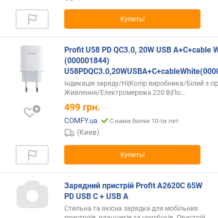
л
е
Купить!
н
и
я
Profit U58 PD QC3.0, 20W USB A+C+cable W
(000001844)
п
U58PDQC3.0,20WUSBA+C+cableWhite(000
о
Індикація заряду/Ні|Колір виробника/Білий з сі
к
Живлення/Електромережа 220
В|По…
о
499
грн.
л
и
COMFY.ua
С нами более 10-ти лет
ч
(Киев)
е
с
Купить!
т
в
у
Зарядний пристрій Profit A2620C 65W
п
PD USB C + USB A
р
Стильна та якісна зарядка для мобільних
е
пристроїв, планшетів та ноутбуків. Пристрій