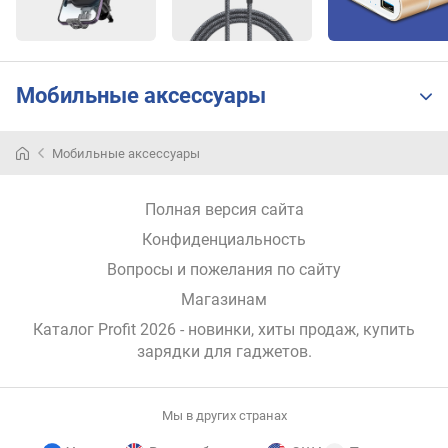
д
н
а
я
Мобильные аксессуары
з
а
р
Мобильные аксессуары
я
д
к
Полная версия сайта
а
Конфиденциальность
р
Вопросы и пожелания по сайту
а
Магазинам
з
ъ
Каталог Profit 2026
- новинки, хиты продаж,
купить
е
зарядки для гаджетов
.
м
о
в
Мы в других странах
U