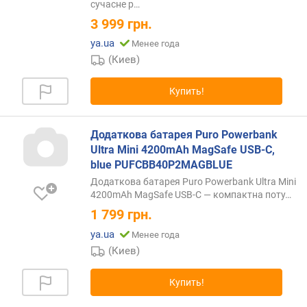
с
сучасне
р…
т
3 999
грн.
ь
з
ya.ua
Менее года
а
(Киев)
р
я
Купить!
д
к
и
Додаткова батарея Puro Powerbank
ч
Ultra Mini 4200mAh MagSafe USB-C,
а
blue PUFCBB40P2MAGBLUE
с
Додаткова батарея Puro Powerbank Ultra Mini
о
4200mAh MagSafe USB-C — компактна
поту…
в
1 799
грн.
(
В
ya.ua
Менее года
т
(Киев)
)
Купить!
м
о