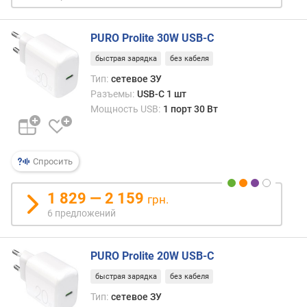
г
а
PURO Prolite 30W USB-C
д
ж
быстрая зарядка
без кабеля
е
Тип:
сетевое ЗУ
т
Разъемы:
USB-C 1 шт
о
Мощность USB:
1 порт 30 Вт
в
(
к
а
Спросить
б
е
1 829 — 2 159
грн.
л
6 предложений
е
м
)
PURO Prolite 20W USB-C
(
ш
быстрая зарядка
без кабеля
т
Тип:
сетевое ЗУ
)