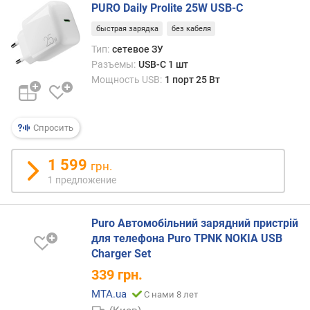
PURO Daily Prolite 25W USB-C
(
ш
быстрая зарядка
без кабеля
т
Тип:
сетевое ЗУ
)
Разъемы:
USB-C 1 шт
Мощность USB:
1 порт 25 Вт
м
о
щ
Спросить
н
о
с
1 599
грн.
т
1 предложение
ь
б
е
Puro Автомобільний зарядний пристрій
с
для телефона Puro TPNK NOKIA USB
п
Charger Set
р
339
грн.
о
в
MTA.ua
С нами 8 лет
о