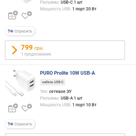
Разъемы:
USB-C 1 шт
Мощность USB:
1 порт 20 Вт
м
а
к
с
Спросить
.
м
799
о
грн.
щ
1 предложение
н
о
PURO Prolite 10W USB-A
с
т
кабель USB-C
ь
Тип:
сетевое ЗУ
(
Разъемы:
USB-A 1 шт
U
Мощность USB:
1 порт 10 Вт
S
B
)
(
Спросить
В