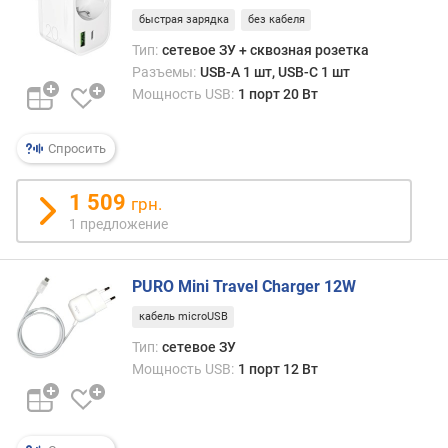
д
быстрая зарядка
без кабеля
н
Тип:
сетевое ЗУ + сквозная розетка
а
Разъемы:
USB-A 1 шт, USB-C 1 шт
я
Мощность USB:
1 порт 20 Вт
з
а
р
Спросить
я
д
1 509
грн.
к
а
1 предложение
р
PURO Mini Travel Charger 12W
а
з
кабель microUSB
ъ
Тип:
сетевое ЗУ
е
Мощность USB:
1 порт 12 Вт
м
о
в
U