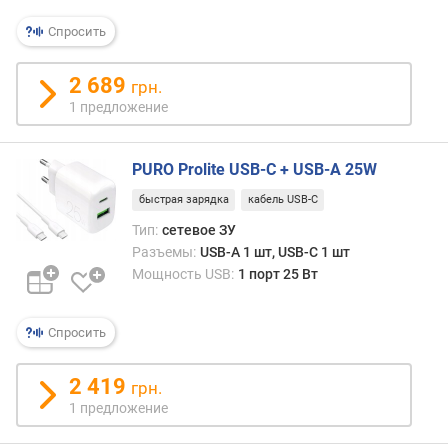
п
Спросить
о
о
2 689
т
грн.
з
1 предложение
ы
в
а
PURO Prolite USB-C + USB-A 25W
м
быстрая зарядка
кабель USB-C
п
Тип:
сетевое ЗУ
о
Разъемы:
USB-A 1 шт, USB-C 1 шт
д
Мощность USB:
1 порт 25 Вт
а
т
Спросить
е
д
о
2 419
грн.
б
1 предложение
а
в