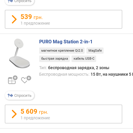
Спросить
S
B
-
539
грн.
A
1 предложение
(
ш
т
PURO Mag Station 2-in-1
)
магнитное крепление Qi2.0
MagSafe
р
быстрая зарядка
кабель USB-C
а
Тип:
беспроводная зарядка, 2 зоны
з
Беспроводная мощность:
15 Вт, на наушники 5 
ъ
е
м
о
Спросить
в
U
5 609
грн.
S
1 предложение
B
-
C