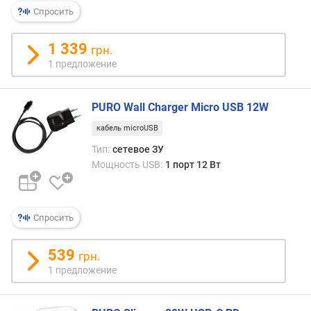
р
Спросить
н
о
1 339
грн.
с
1 предложение
т
и
PURO Wall Charger Micro USB 12W
о
т
кабель microUSB
д
Тип:
сетевое ЗУ
е
Мощность USB:
1 порт 12 Вт
ш
е
в
ы
Спросить
х
к
539
грн.
д
1 предложение
о
р
о