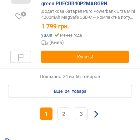
о
green PUFCBB40P2MAGGRN
р
Додаткова батарея Puro Powerbank Ultra Mini
т
4200mAh MagSafe USB-C — компактна
поту…
ы
)
1 799
грн.
(
ya.ua
Менее года
В
(Киев)
т
)
Купить!
Q
u
Показано 24 из 56 товаров
i
c
k
еще
24
товара
C
h
a
1
2
3
r
g
e