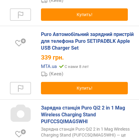
(Киев)
д
н
о
Купить!
й
з
Puro Автомобільний зарядний пристрій
а
р
для телефона Puro SETIPADBLK Apple
я
USB Charger Set
д
339
грн.
к
MTA.ua
С нами 8 лет
и
(
(Киев)
В
т
Купить!
)
м
Зарядна станція Puro Qi2 2 in 1 Mag
о
Wireless Charging Stand
щ
PUFCCSQIMAG5WHI
н
Зарядна станція Puro Qi2 2 in 1 Mag Wireless
о
Charging Stand (PUFCCSQIMAG5WHI) — це