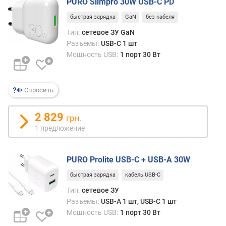
PURO Slimpro 30W USB-C PD
г
и
быстрая зарядка
GaN
без кабеля
м
Тип:
сетевое ЗУ GaN
Разъемы:
USB-C 1 шт
о
Мощность USB:
1 порт 30 Вт
т
д
о
р
Спросить
о
г
2 829
грн.
и
1 предложение
х
к
д
PURO Prolite USB-C + USB-A 30W
е
ш
быстрая зарядка
кабель USB-C
е
Тип:
сетевое ЗУ
в
Разъемы:
USB-A 1 шт, USB-C 1 шт
ы
Мощность USB:
1 порт 30 Вт
м