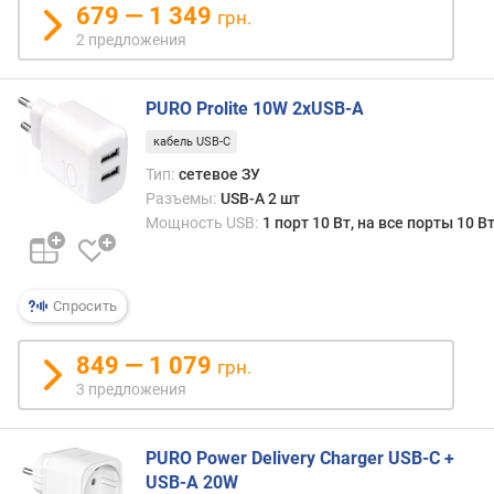
т
679 — 1 349
грн.
)
2 предложения
з
о
PURO Prolite 10W 2xUSB-A
н
з
кабель USB-C
а
Тип:
сетевое ЗУ
р
Разъемы:
USB-A 2 шт
я
Мощность USB:
1 порт 10 Вт, на все порты 10 В
д
к
и
Спросить
б
е
849 — 1 079
грн.
с
3 предложения
п
р
о
PURO Power Delivery Charger USB-C +
в
USB-A 20W
о