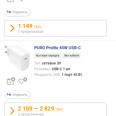
д
л
о
Спросить
ж
е
1 149
грн.
н
1 предложение
и
й
PURO Prolite 45W USB-C
п
быстрая зарядка
без кабеля
о
Тип:
сетевое ЗУ
д
Разъемы:
USB-C 1 шт
к
Мощность USB:
1 порт 45 Вт
л
ю
ч
а
Спросить
е
м
2 109 — 2 829
грн.
ы
2 предложения
х