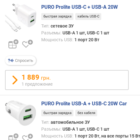
л
PURO Prolite USB-C + USB-A 20W
е
н
быстрая зарядка
кабель USB-C
и
Тип:
сетевое ЗУ
я
Разъемы:
USB-A 1 шт, USB-C 1 шт
Мощность USB:
1 порт 20 Вт
п
о
к
Спросить
о
л
и
1 889
грн.
ч
1 предложение
е
с
т
PURO Prolite USB-A + USB-C 20W Car
в
быстрая зарядка
без кабеля
у
п
Тип:
автомобильное ЗУ
р
Разъемы:
USB-A 1 шт, USB-C 1 шт
е
Мощность USB:
1 порт 20 Вт, на все порты 15 В