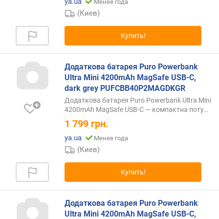
ya.ua
в
Менее года
(
(Киев)
В
т
Купить!
)
м
Додаткова батарея Puro Powerbank
о
Ultra Mini 4200mAh MagSafe USB-C,
щ
dark grey PUFCBB40P2MAGDKGR
н
Додаткова батарея Puro Powerbank Ultra Mini
о
4200mAh MagSafe USB-C — компактна
поту…
с
1 799
грн.
т
ь
ya.ua
Менее года
(
(Киев)
н
а
Купить!
в
с
е
Додаткова батарея Puro Powerbank
п
Ultra Mini 4200mAh MagSafe USB-C,