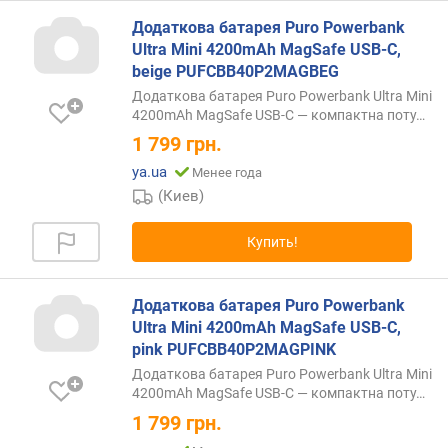
щ
Додаткова батарея Puro Powerbank
н
Ultra Mini 4200mAh MagSafe USB-C,
о
beige PUFCBB40P2MAGBEG
с
т
Додаткова батарея Puro Powerbank Ultra Mini
4200mAh MagSafe USB-C — компактна
поту…
ь
з
1 799
грн.
а
ya.ua
Менее года
р
(Киев)
я
д
к
Купить!
и
н
а
Додаткова батарея Puro Powerbank
у
Ultra Mini 4200mAh MagSafe USB-C,
ш
pink PUFCBB40P2MAGPINK
н
Додаткова батарея Puro Powerbank Ultra Mini
и
4200mAh MagSafe USB-C — компактна
поту…
к
1 799
грн.
о