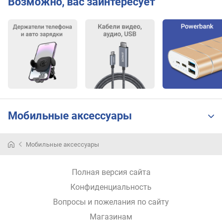
Возможно, вас заинтересует
P
o
w
e
r
D
e
l
i
v
e
Мобильные аксессуары
r
y
Мобильные аксессуары
д
л
и
Полная версия сайта
н
Конфиденциальность
а
к
Вопросы и пожелания по сайту
а
Магазинам