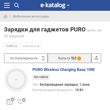
Мобильные аксессуары
Искали
раньше
Зарядки для гаджетов PURO
цены
на
56 моделей
PURO
очистить
по популярности
Фильтр
1
Сортировать
PURO Wireless Charging Base 10W
п
без кабеля
о
п
Тип:
беспроводная зарядка, 1 зона
о
Беспроводная мощность:
10 Вт
п
у
л
я