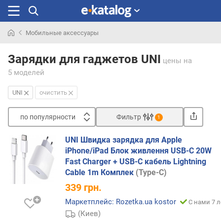
Мобильные аксессуары
Искали
раньше
Зарядки для гаджетов UNI
цены
на
5 моделей
UNI
очистить
по популярности
Фильтр
1
Сортировать
UNI Швидка зарядка для Apple
п
iPhone/iPad Блок живлення USB-C 20W
о
Fast Charger + USB-C кабель Lightning
п
Cable 1m Комплек
(Type-C)
о
339
грн.
п
у
Маркетплейс: Rozetka.ua kostor
С нами 7 л
л
(Киев)
я