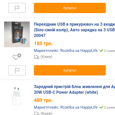
р
Купить!
н
о
с
Перехідник USB в прикурювач на 3 входи
т
(Біло-синій колір), Авто зарядка на 3 USB
и
20047
о
185
грн.
т
Маркетплейс: Rozetka.ua HappyLife
С нами
д
(Киев)
е
ш
е
Купить!
в
ы
х
Зарядний пристрій Блок живлення для A
к
20W USB-C Power Adapter (white)
д
489
грн.
о
р
Маркетплейс: Rozetka.ua HappyLife
С нами
о
(Киев)