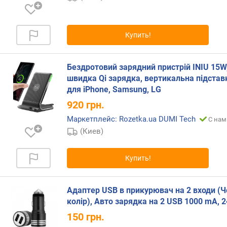
г
и
м
Купить!
о
т
Бездротовий зарядний пристрій INIU 15W
д
швидка Qi зарядка, вертикальна підстав
о
для iPhone, Samsung, LG
р
о
920
грн.
г
Маркетплейс: Rozetka.ua DUMI Tech
С нам
и
(Киев)
х
к
д
Купить!
е
ш
е
Адаптер USB в прикурювач на 2 входи (
в
колір), Авто зарядка на 2 USB 1000 mA, 
ы
150
грн.
м