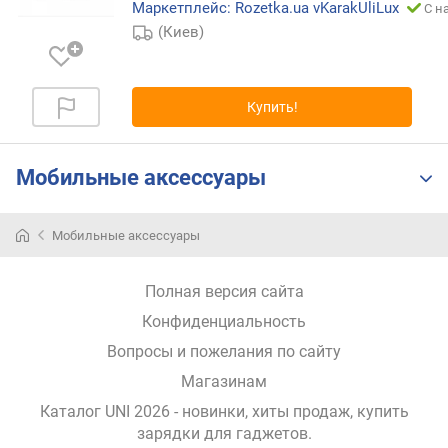
Маркетплейс: Rozetka.ua vKarakUliLux
С н
п
(Киев)
о
о
т
з
Купить!
ы
в
а
Мобильные аксессуары
м
п
Мобильные аксессуары
о
д
Полная версия сайта
а
т
Конфиденциальность
е
Вопросы и пожелания по сайту
д
о
Магазинам
б
Каталог UNI 2026
- новинки, хиты продаж,
купить
а
зарядки для гаджетов
.
в