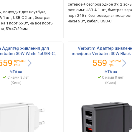
сетевое + беспроводное ЗУ, 2 зоны
разъемы: USB-A 1 шт, быстрая заря
N, подходит для ноутбука,
порт 24 Вт, беспроводная мощность
A 1 шт, USB-C 2 шт, быстрая
часы 5 Вт, кабель USB-C
 на 1 порт 65 Вт, на все порты
еля, 59x47x29 мм
m Адаптер живлення для
Verbatim Адаптер живлен
erbatim 30W White 1xUSB-C,
телефона Verbatim 30W Black
USB-A, PD3.0, QC3.0
3xUSB-A, PD3.0, QC3.
559
559
Купить!
Купить!
грн.
грн.
MTA.ua
MTA.ua
С нами 8 лет
С нами 8 лет
(Киев)
(Киев)