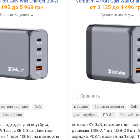
-Port GaN Wall Charger 200W
Verbatim 4-Port GaN Wall Cha
 195
до
5 968
грн.
от
3 135
до
4 496
гр
Сравнить цены
→
Сравнить цены
→
7
7
сравнить
быстрая зарядка
GaN
мощная
быстрая зарядка
GaN
без кабеля
для ноутбука
PD 3.1
без кабеля
N, подходит для ноутбука,
сетевое ЗУ GaN, подходит для ноут
A 1 шт, USB-C 3 шт, быстрая
разъемы: USB-A 1 шт, USB-C 3 шт, 
, на 1 порт 100 Вт, на все порты
зарядка, PD3.1, мощная, на 1 порт 1