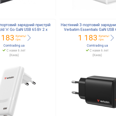
-портовий зарядний пристрій
Настінний 3-портовий зарядни
ld 'n' Go GaN USB 65 Вт 2 x
Verbatim Essentials GaN USB 
B-C (білий)' 32355
USB-C/ USB-A (чорний)' 
 183
1 183
Купить!
Купить!
грн.
грн.
Comtrading.ua
Comtrading.ua
С нами 6 лет
С нами 6 лет
(Киев)
(Киев)