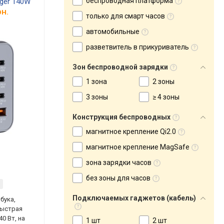
беспроводная платформа
rger 140W
н.
только для смарт часов
автомобильные
разветвитель в прикуриватель
Зон беспроводной зарядки
1 зона
2 зоны
3 зоны
≥ 4 зоны
Конструкция беспроводных
магнитное крепление Qi2.0
магнитное крепление MagSafe
зона зарядки часов
без зоны для часов
Подключаемых гаджетов (кабель)
бука,
быстрая
40 Вт, на
1 шт
2 шт