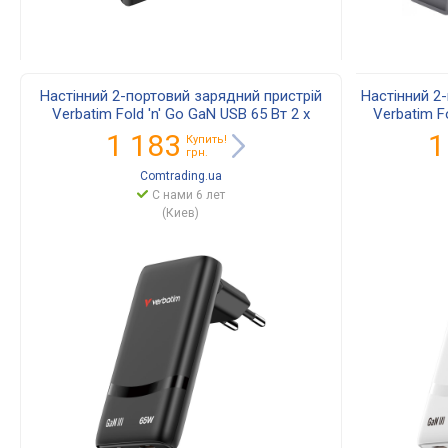
Настінний 2-портовий зарядний пристрій
Настінний 2
Verbatim Fold 'n' Go GaN USB 65 Вт 2 x
Verbatim Fo
USB-C (чорний)' 32354
US
1 183
1
Купить!
грн.
Comtrading.ua
С нами 6 лет
(Киев)