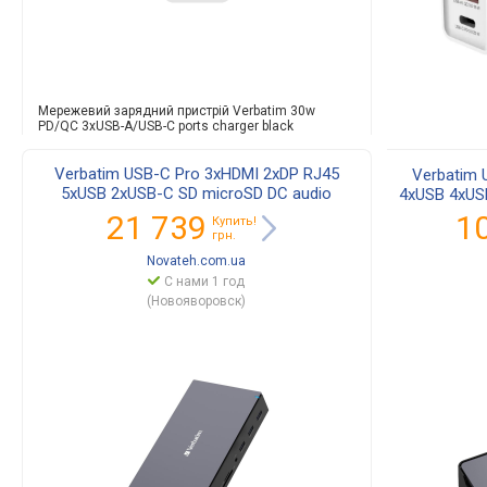
Мережевий зарядний пристрій Verbatim 30w
PD/QC 3xUSB-A/USB-C ports charger black
Verbatim USB-C Pro 3xHDMI 2xDP RJ45
Verbatim 
5xUSB 2xUSB-C SD microSD DC audio
4xUSB 4xUS
32172
21 739
1
Купить!
грн.
Novateh.com.ua
С нами 1 год
(Новояворовск)