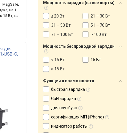
Мощность зарядки (на все порты)
, MagSafe,
дка, на 1
 15 Вт, на
≤ 20 Вт
21 – 30 Вт
31 – 50 Вт
51 – 70 Вт
71 – 100 Вт
> 100 Вт
Мощность беспроводной зарядки
ня для
 1xUSB-C,
0
< 15 Вт
15 Вт
> 15 Вт
Функции и возможности
быстрая зарядка
GaN зарядка
для ноутбука
сертификация MFI (iPhone)
индикатор работы