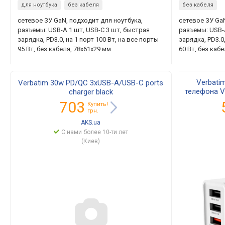
для ноутбука
без кабеля
без кабеля
сетевое ЗУ GaN, подходит для ноутбука,
сетевое ЗУ Ga
разъемы: USB-A 1 шт, USB-C 3 шт, быстрая
разъемы: USB-
зарядка, PD3.0, на 1 порт 100 Вт, на все порты
зарядка, PD3.0,
95 Вт, без кабеля, 78x61x29 мм
60 Вт, без каб
Verbati
Verbatim 30w PD/QC 3xUSB-A/USB-C ports
телефона V
charger black
3x
703
Купить!
грн.
AKS.ua
С нами более 10-ти лет
(Киев)