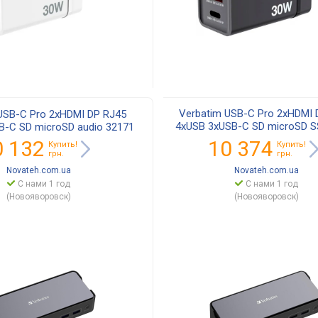
Verbatim USB-C Pro 2xHDMI 
USB-C Pro 2xHDMI DP RJ45
4xUSB 3xUSB-C SD microSD S
B-C SD microSD audio 32171
32173
0 132
10 374
Купить!
Купить!
грн.
грн.
Novateh.com.ua
Novateh.com.ua
С нами 1 год
С нами 1 год
(Новояворовск)
(Новояворовск)