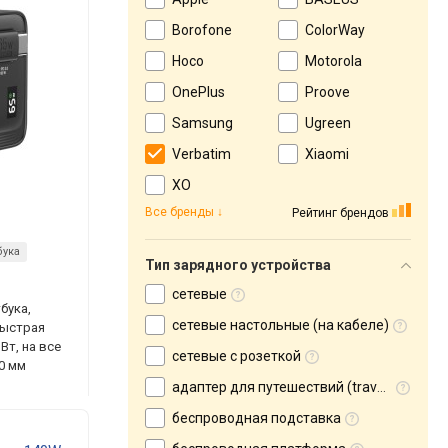
Borofone
ColorWay
Hoco
Motorola
OnePlus
Proove
Samsung
Ugreen
Verbatim
Xiaomi
XO
Все бренды
Рейтинг брендов
бука
Тип зарядного устройства
сетевые
бука,
сетевые настольные (на кабеле)
быстрая
 Вт, на все
сетевые с розеткой
50 мм
адаптер для путешествий (travel adapter)
беспроводная подставка