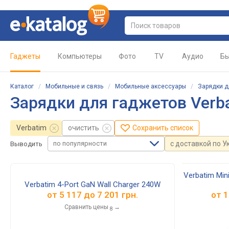
Гаджеты
Компьютеры
Фото
TV
Аудио
Бы
Каталог
/
Мобильные и связь
/
Мобильные аксессуары
/
Зарядки д
Зарядки для гаджетов Verb
Verbatim
очистить
Сохранить список
по популярности
с доставкой по У
Выводить
Verbatim Min
Verbatim 4-Port GaN Wall Charger 240W
от
5 117
до
7 201
грн.
от
1
Сравнить цены
→
8