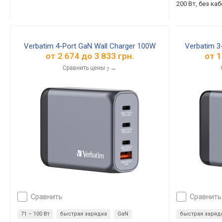
200 Вт, без ка
Verbatim 4-Port GaN Wall Charger 100W
Verbatim 3
от
2 674
до
3 833
грн.
от
1
Сравнить цены
→
7
сравнить
сравнить
71 – 100 Вт
быстрая зарядка
GaN
быстрая заряд