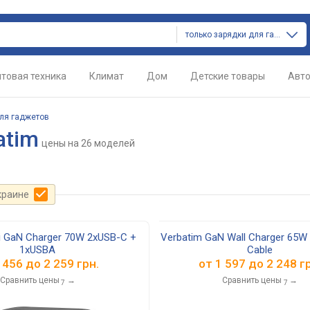
только зарядки для гаджетов
товая техника
Климат
Дом
Детские товары
Авт
ля гаджетов
atim
цены
на 26 моделей
краине
i GaN Charger 70W 2xUSB-C +
Verbatim GaN Wall Charger 65W 
1xUSBA
Cable
 456
до
2 259
грн.
от
1 597
до
2 248
гр
Сравнить цены
→
Сравнить цены
→
7
7