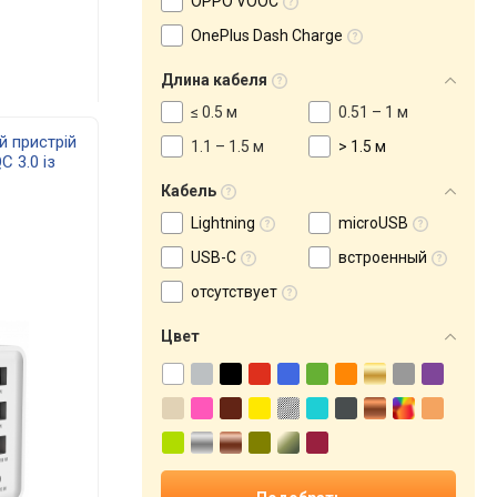
OPPO VOOC
OnePlus Dash Charge
Длина кабеля
≤ 0.5 м
0.51 – 1 м
й пристрій
1.1 – 1.5 м
> 1.5 м
C 3.0 із
й) 49701
Кабель
Lightning
microUSB
USB-C
встроенный
отсутствует
Цвет