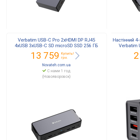
Verbatim USB-C Pro 2xHDMI DP RJ45
Настінний 4
4xUSB 3xUSB-C SD microSD SSD 256 ГБ
Verbatim U
32174
фіксованою
13 759
2
Купить!
грн.
Novateh.com.ua
С нами 1 год
(Новояворовск)