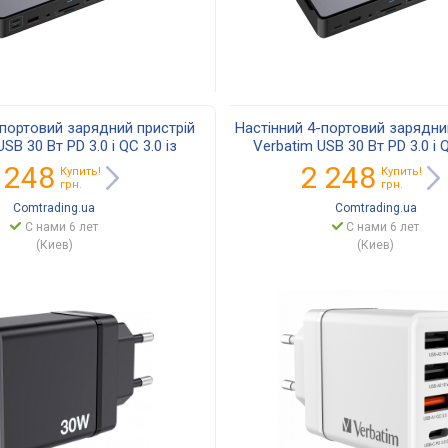
-портовий зарядний пристрій
Настінний 4-портовий зарядни
SB 30 Вт PD 3.0 і QC 3.0 із
Verbatim USB 30 Вт PD 3.0 і Q
 вилкою ЄC (чорний) 49700
фіксованою вилкою ЄС (біли
 248
2 248
Купить!
Купить!
грн.
грн.
Comtrading.ua
Comtrading.ua
С нами 6 лет
С нами 6 лет
(Киев)
(Киев)