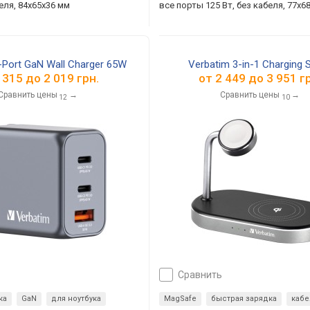
беля, 84x65x36 мм
все порты 125 Вт, без кабеля, 77x6
-Port GaN Wall Charger 65W
Verbatim 3-in-1 Charging 
 315
до
2 019
грн.
от
2 449
до
3 951
гр
Сравнить цены
→
Сравнить цены
→
12
10
сравнить
ка
GaN
для ноутбука
MagSafe
быстрая зарядка
кабе