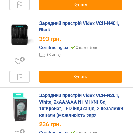
Купить!
р
н
о
Зарядний пристрій Videx VCH-N401,
с
Black
т
и
393
грн.
Comtrading.ua
С нами 6 лет
о
(Киев)
т
д
е
ш
Купить!
е
в
ы
Зарядний пристрій Videx VCH-N201,
х
White, 2xAA/AAA Ni-MH/Ni-Cd,
к
1x"Крона", LED індикація, 2 незалежні
д
канали (можливість заря
о
р
236
грн.
о
Comtrading.ua
С нами 6 лет