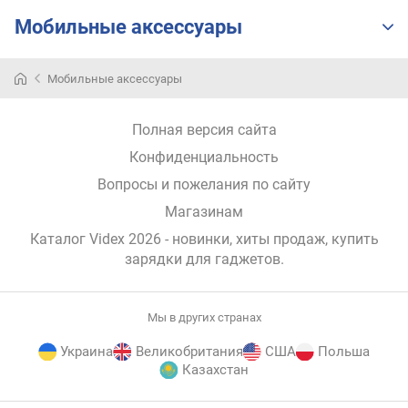
д
Мобильные аксессуары
л
о
ж
Мобильные аксессуары
е
н
и
Полная версия сайта
й
Конфиденциальность
Вопросы и пожелания по сайту
п
Магазинам
о
д
Каталог Videx 2026
- новинки, хиты продаж,
купить
к
зарядки для гаджетов
.
л
ю
ч
Мы в других странах
а
е
Украина
Великобритания
США
Польша
м
Казахстан
ы
х