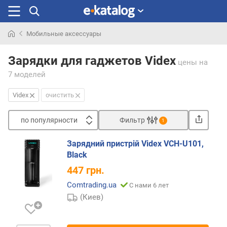
Мобильные аксессуары
Искали
раньше
Зарядки для гаджетов Videx
цены
на
7 моделей
Videx
очистить
по популярности
Фильтр
1
Сортировать
Зарядний пристрій Videx VCH-U101,
п
Black
о
447
грн.
п
о
Comtrading.ua
С нами 6 лет
п
(Киев)
у
л
я