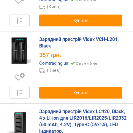
г
(Киев)
и
м
Купить!
о
т
Зарядний пристрій Videx VCH-L201,
д
Black
о
р
357
грн.
о
Comtrading.ua
С нами 6 лет
г
(Киев)
и
х
к
д
Купить!
е
ш
е
Зарядний пристрій Videx LC420, Black,
в
4 x Li-ion для LIR2016/LIR2025/LIR2032
ы
(60 mAh, 4.2V), Type-C (5V/1A), LED
м
індикатор,