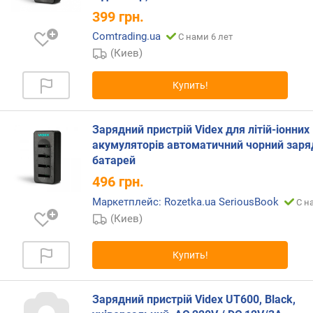
399
грн.
п
о
Comtrading.ua
С нами 6 лет
о
(Киев)
т
з
Купить!
ы
в
а
Зарядний пристрій Videx для літій-іонних
м
акумуляторів автоматичний чорний заря
батарей
п
о
496
грн.
д
Маркетплейс: Rozetka.ua SeriousBook
С н
а
(Киев)
т
е
д
Купить!
о
б
а
Зарядний пристрій Videx UT600, Black,
в