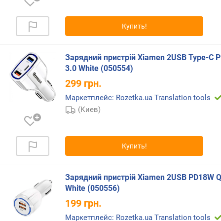
г
и
м
Купить!
о
т
Зарядний пристрій Xiamen 2USB Type-C 
д
3.0 White (050554)
о
299
грн.
р
о
Маркетплейс: Rozetka.ua Translation tools
г
(Киев)
и
х
к
Купить!
д
е
ш
Зарядний пристрій Xiamen 2USB PD18W Q
е
White (050556)
в
ы
199
грн.
м
Маркетплейс: Rozetka.ua Translation tools