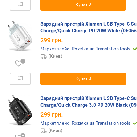
Купить!
р
н
о
Зарядний пристрій Xiamen USB Type-C Su
с
Charge/Quick Charge PD 20W White (05056
т
и
299
грн.
Маркетплейс: Rozetka.ua Translation tools
о
(Киев)
т
д
е
ш
Купить!
е
в
ы
Зарядний пристрій Xiamen USB Type-C Su
х
Charge/Quick Charge 3.0 PD 20W Black (0
к
299
грн.
д
о
Маркетплейс: Rozetka.ua Translation tools
р
(Киев)
о