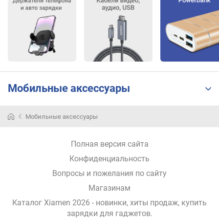
л
е
н
и
я
п
о
Мобильные аксессуары
к
о
л
Мобильные аксессуары
и
ч
е
Полная версия сайта
с
Конфиденциальность
т
в
Вопросы и пожелания по сайту
у
Магазинам
п
р
Каталог Xiamen 2026
- новинки, хиты продаж,
купить
е
зарядки для гаджетов
.