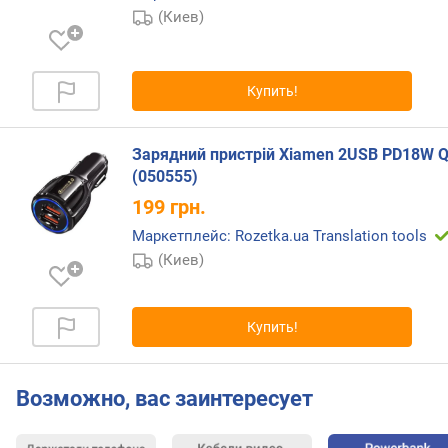
(Киев)
п
о
о
т
Купить!
з
ы
в
Зарядний пристрій Xiamen 2USB PD18W QC
а
(050555)
м
199
грн.
п
Маркетплейс: Rozetka.ua Translation tools
о
(Киев)
д
а
т
Купить!
е
д
о
Возможно, вас заинтересует
б
а
в