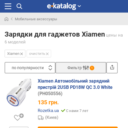
Мобильные аксессуары
Искали
раньше
Зарядки для гаджетов Xiamen
цены
на
6 моделей
Xiamen
очистить
по популярности
Фильтр
1
Сортировать
Xiamen Автомобільний зарядний
п
пристрій 2USB PD18W QC 3.0 White
о
(PH050556)
п
135
грн.
о
п
Rozetka.ua
С нами 7 лет
у
(Киев)
л
я