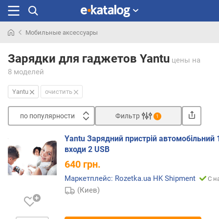
Мобильные аксессуары
Искали
раньше
Зарядки для гаджетов Yantu
цены
на
8 моделей
Yantu
очистить
по популярности
Фильтр
1
Сортировать
Yantu Зарядний пристрій автомобільний 
п
входи 2 USB
о
640
грн.
п
о
Маркетплейс: Rozetka.ua HK Shipment
С н
п
(Киев)
у
л
я