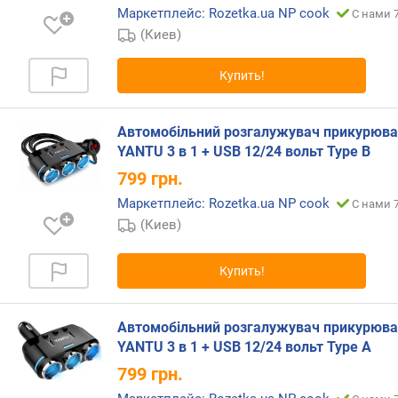
Маркетплейс: Rozetka.ua NP cook
С нами 7
п
(Киев)
о
о
т
Купить!
з
ы
в
Автомобільний розгалужувач прикурюв
а
YANTU 3 в 1 + USB 12/24 вольт Type B
м
799
грн.
Маркетплейс: Rozetka.ua NP cook
п
С нами 7
о
(Киев)
д
а
Купить!
т
е
д
Автомобільний розгалужувач прикурюв
о
YANTU 3 в 1 + USB 12/24 вольт Type A
б
799
грн.
а
в