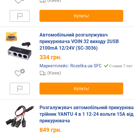
(Киев)
г
и
м
Купить!
о
т
Автомобільний розгалужувач
д
прикурювача VOIN 32 виходу 2USB
о
2100mA 12/24V (SC-3036)
р
334
грн.
о
г
Маркетплейс: Rozetka.ua SFC
С нами 7 лет
и
(Киев)
х
к
Купить!
д
е
ш
Розгалужувач автомобільний прикурюва
е
трійник YANTU 4 в 1 12-24 вольти 15А від
в
прикурювача
ы
м
849
грн.