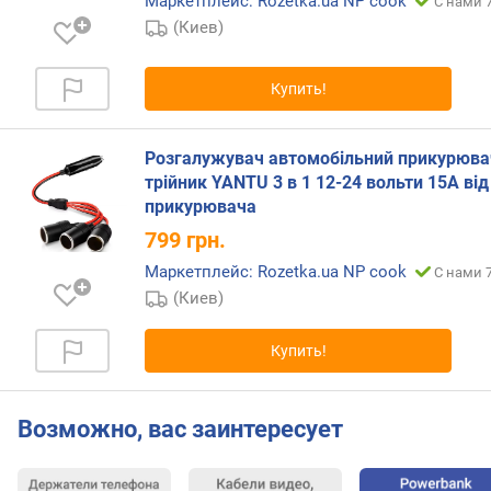
Маркетплейс: Rozetka.ua NP cook
С нами 7
л
(Киев)
е
н
и
Купить!
я
п
Розгалужувач автомобільний прикурюва
о
трійник YANTU 3 в 1 12-24 вольти 15А від
к
прикурювача
о
799
грн.
л
и
Маркетплейс: Rozetka.ua NP cook
С нами 7
ч
(Киев)
е
с
Купить!
т
в
у
Возможно, вас заинтересует
п
р
е