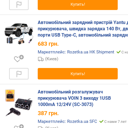
Купить!
р
н
о
Автомобільний зарядний пристрій Yantu 
с
прикурювача, швидка зарядка 140 Вт, д
т
и
порти USB Type-C, автомобільний зарядн
683
грн.
о
Маркетплейс: Rozetka.ua HK Shipment
С н
т
д
(Киев)
е
ш
Купить!
е
в
ы
Автомобільний розгалужувач
х
прикурювача VOIN 3 виходу 1USB
к
1000mA 12/24V (SC-3073)
д
387
грн.
о
р
Маркетплейс: Rozetka.ua SFC
С нами 7 лет
о