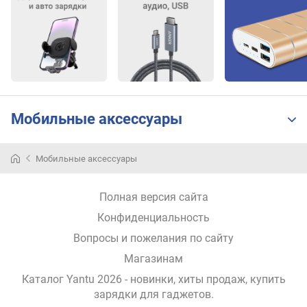
д
л
о
ж
е
н
и
й
Мобильные аксессуары
п
Мобильные аксессуары
о
д
к
Полная версия сайта
л
Конфиденциальность
ю
ч
Вопросы и пожелания по сайту
а
Магазинам
е
м
Каталог Yantu 2026
- новинки, хиты продаж,
купить
ы
зарядки для гаджетов
.
х