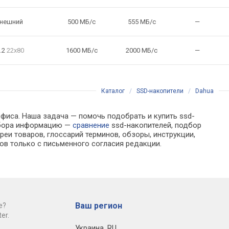
нешний
500 МБ/с
555 МБ/с
—
.2
22x80
1600 МБ/с
2000 МБ/с
—
Каталог
/
SSD-накопители
/
Dahua
офиса. Наша задача — помочь подобрать и купить ssd-
выбора информацию —
сравнение
ssd-накопителей, подбор
еи товаров, глоссарий терминов, обзоры, инструкции,
ов только с письменного согласия редакции.
Ваш регион
е?
er.
Украина
,
RU