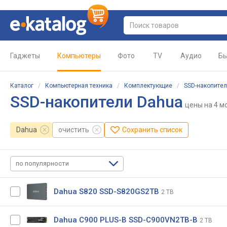
Гаджеты
Компьютеры
Фото
TV
Аудио
Бы
Каталог
/
Компьютерная техника
/
Комплектующие
/
SSD-накопите
SSD-накопители Dahua
цены
на 4 м
Dahua
очистить
Сохранить список
по популярности
Dahua S820 SSD-S820GS2TB
2 TB
Dahua C900 PLUS-B SSD-C900VN2TB-B
2 TB