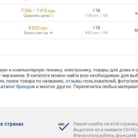
7 346
–
7 410
грн.
1 TB
в
Сравнить цены
4
7.35 грн. / GB
8 623 грн.
1 TB
M
Saren.com.ua
8.62 грн. / GB
вую и компьютерную технику, электронику, товары для дома и 
нет-магазинах. В каталоге можно найти всю необходимую для 
ия
, поиск товара по названию,
отзывы
пользователей, фотогалер
каталог брендов
и многое другое. Перепечатка любых материал
х странах
Нашли ошибку на этой страниц
Выделите ее и нажмите Ctrl+Ent
Или воспользуйтесь функцией