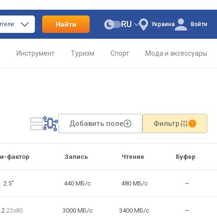
RU
Найти
ители
Украина
Войти
о
Инструмент
Туризм
Спорт
Мода и аксессуары
Добавить поле
Фильтр
1
м-фактор
Запись
Чтение
Буфер
2.5"
440 МБ/с
480 МБ/с
—
.2
22x80
3000 МБ/с
3400 МБ/с
—