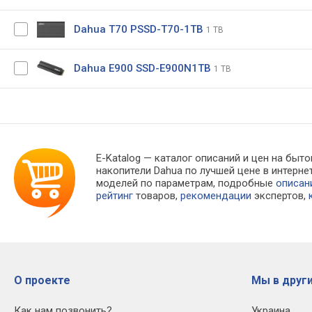
Dahua T70 PSSD-T70-1TB
1 TB
Dahua E900 SSD-E900N1TB
1 TB
E-Katalog
— каталог описаний и цен на быто
накопители Dahua по лучшей цене в интер
моделей по параметрам, подробные
описан
рейтинг
товаров,
рекомендации
экспертов,
О проекте
Мы в други
Как нам позвонить?
Украина