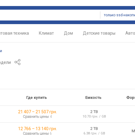
только ssd-накоп
товая техника
Климат
Дом
Детские товары
Авт
ли
одели
Где купить
Емкость
Фор
21 407
–
21 507
грн.
2 TB
Сравнить цены
4
10.70 грн. / GB
12 766
–
13 140
грн.
2 TB
M
Сравнить цены
6
6.38 грн. / GB