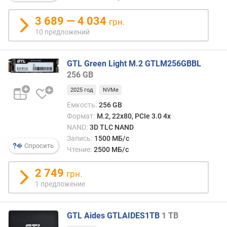
н
3 689 — 4 034
о
грн.
с
10 предложений
т
и
GTL Green Light M.2 GTLM256GBBL
о
256 GB
т
2025 год
NVMe
д
е
Емкость:
256 GB
ш
Формат:
M.2, 22x80, PCIe 3.0 4x
е
NAND:
3D TLC NAND
в
Запись:
1500 МБ/с
ы
Спросить
Чтение:
2500 МБ/с
х
к
2 749
грн.
д
1 предложение
о
р
о
GTL Aides GTLAIDES1TB
1 TB
г