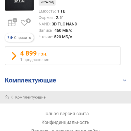
и
2024 год
м
Емкость:
1 TB
Формат:
2.5"
о
NAND:
3D TLC NAND
т
Запись:
460 МБ/с
д
Чтение:
520 МБ/с
Спросить
о
р
о
4 899
грн.
г
1 предложение
и
х
к
Комплектующие
д
е
ш
Комплектующие
е
в
ы
Полная версия сайта
м
Конфиденциальность