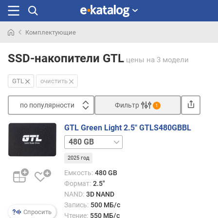
Комплектующие
Искали
раньше
SSD-накопители GTL
цены
на 3 модели
GTL
очистить
по популярности
Фильтр
1
Сортировать
GTL Green Light 2.5" GTLS480GBBL
п
1
о
TB
п
2025 год
о
Емкость:
480 GB
п
Формат:
2.5"
у
NAND:
3D NAND
л
Запись:
500 МБ/с
я
Спросить
Чтение:
550 МБ/с
р