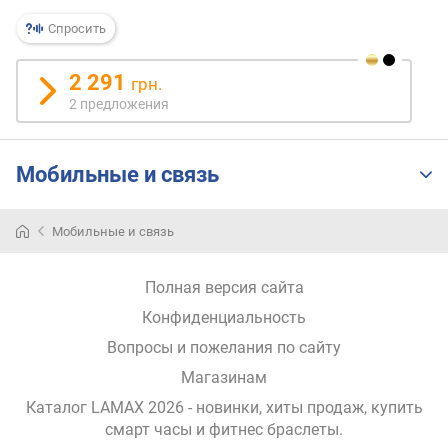
я
р
Спросить
н
о
2 291
грн.
с
2 предложения
т
и
Мобильные и связь
о
т
д
Мобильные и связь
е
ш
е
Полная версия сайта
в
Конфиденциальность
ы
х
Вопросы и пожелания по сайту
к
Магазинам
д
о
Каталог LAMAX 2026
- новинки, хиты продаж,
купить
р
смарт часы и фитнес браслеты
.