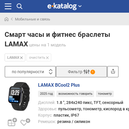
Мобильные и связь
Искали
раньше
Смарт часы и фитнес браслеты
LAMAX
цены
на 1 модель
LAMAX
очистить
по популярности
Фильтр
1
Сортировать
LAMAX BCool2 Plus
п
2025 год
возможность говорить
тонометр
о
п
Дисплей:
1.8 ", 284x240 пикс, TFT, сенсорный
о
Здоровье:
пульсометр, тонометр, кислород в к
п
Корпус:
пластик, IP67
у
Ремешок:
резина / силикон
л