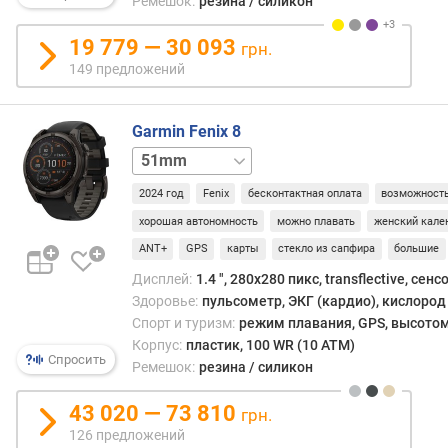
Ремешок:
резина / силикон
б
о
19 779 — 30 093
грн.
т
149 предложений
ы
(
о
Garmin Fenix 8
б
47mm
ы
ч
2024 год
Fenix
бесконтактная оплата
возможность
н
ы
хорошая автономность
можно плавать
женский кале
й
ANT+
GPS
карты
стекло из сапфира
большие
р
Дисплей:
1.4 ", 280x280 пикс, transflective, сен
е
Здоровье:
пульсометр, ЭКГ (кардио), кислород 
ж
Спорт и туризм:
режим плавания, GPS, высотом
и
Корпус:
пластик, 100 WR (10 ATM)
м
Спросить
Ремешок:
резина / силикон
)
(
43 020 — 73 810
д
грн.
н
126 предложений