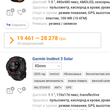
Дисплей:
1.5 ", 480x480 пикс, AMOLED, сенсорн
ы
Здоровье:
пульсометр, кислород в крови, уров
й
Спорт и туризм:
режим плавания, GPS, высотом
р
Корпус:
пластик, 100 WR (10 ATM)
е
Ремешок:
резина / силикон
Спросить
ж
и
м
19 461 — 28 278
грн.
)
39 предложений
(
ч
)
Garmin Instinct 3 Solar
50mm
в
р
2025 год
Instinct
НЕсенсорные
бесконтактная опл
е
хорошая автономность
можно плавать
женский кале
м
я
MIL-STD-810
ANT+
GPS
р
Дисплей:
1.1 ", 176x176 пикс, transflective
а
Здоровье:
пульсометр, кислород в крови, уров
б
Спорт и туризм:
режим плавания, GPS, высотом
о