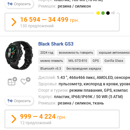
а
Спросить
Ремешок:
резина / силикон
ц
и
16 594 — 34 499
ф
грн.
е
130 предложений
р
б
л
Black Shark GS3
а
2024 год
возможность говорить
хорошая автономнос
т
а
можно плавать
MIL-STD-810
GPS
Gorilla Glass
Bluetooth v5.3
беспроводная зарядка
в
Дисплей:
1.43 ", 466x466 пикс, AMOLED, сенсор
с
Здоровье:
пульсометр, кислород в крови, уров
т
Спорт и туризм:
режим плавания, GPS, компас
р
Корпус:
пластик, IP68/IP69K / 50 WR (5 ATM)
о
Спросить
Ремешок:
резина / силикон, ткань
е
н
999 — 4 224
н
грн.
а
12 предложений
я