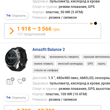
Част
Здоровье:
пульсометр, кислород в крови
я
восп
Спорт и туризм:
режим плавания, GPS
р
как
Корпус:
пластик, 50 WR (5 ATM)
н
деше
Спросить
о
Ремешок:
резина / силикон
и
с
низк
т
1 918 — 3 566
грн.
матер
и
137 предложений
одна
в
о
случа
т
Amazfit Balance 2
умны
д
часо
2025 год
возможность говорить
хорошая автономнос
е
это
ш
можно плавать
женский календарь
GPS
карты
в
е
стекло из сапфира
корн
в
невер
Дисплей:
1.5 ", 480x480 пикс, AMOLED, сенсорн
ы
Плас
Здоровье:
пульсометр, кислород в крови, уров
х
в
Спорт и туризм:
режим плавания, GPS, высотом
к
само
Корпус:
пластик, 100 WR (10 ATM)
д
Спросить
деле
Ремешок:
резина / силикон
о
обход
р
срав