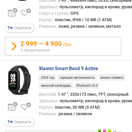
Дисплей:
1.43 ", 464x464 пикс, OLED, сенсорный
н
Здоровье:
пульсометр, кислород в крови, уров
и
Спорт и туризм:
GPS
я
Корпус:
пластик, IP68 / 10 WR (1 ATM)
Ремешок:
кожа, резина / силикон, металл
Спросить
О
С
г
2 999 — 4 900
грн.
а
3 предложения
д
ж
е
Xiaomi Smart Band 9 Active
т
2024 год
хорошая автономность
можно плавать
а
женский календарь
Bluetooth v5.3
с
Дисплей:
1.47 ", 320x172 пикс, TFT, сенсорный
т
Здоровье:
пульсометр, кислород в крови, уров
а
Корпус:
пластик, 50 WR (5 ATM)
н
Ремешок:
резина / силикон
д
а
Спросить
р