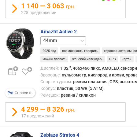
т
1 140 — 3 063
грн.
с
228 предложений
в
я
з
Amazfit Active 2
и
44mm
Premium
с
2025 год
возможность говорить
хорошая автономнос
п
о
можно плавать
женский календарь
GPS
карты
р
Дисплей:
1.32 ", 466x466 пикс, AMOLED, сенсор
т
Здоровье:
пульсометр, кислород в крови, уров
и
Спорт и туризм:
режим плавания, GPS, высотом
в
Корпус:
пластик, 50 WR (5 ATM)
н
Спросить
Ремешок:
резина / силикон
ы
х
4 299 — 8 326
грн.
р
17 предложений
е
ж
и
Zeblaze Stratos 4
м