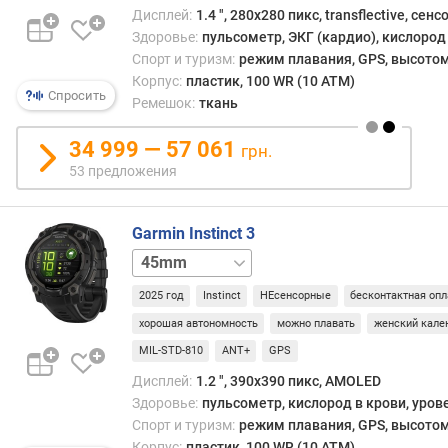
ц
Дисплей:
1.4 ", 280x280 пикс, transflective, сен
ы
Здоровье:
пульсометр, ЭКГ (кардио), кислород 
Спорт и туризм:
режим плавания, GPS, высотом
я
Корпус:
пластик, 100 WR (10 ATM)
р
Спросить
Ремешок:
ткань
к
о
34 999 — 57 061
грн.
с
53 предложения
т
ь
(
Garmin Instinct 3
н
50mm
и
т
2025 год
Instinct
НЕсенсорные
бесконтактная опл
)
хорошая автономность
можно плавать
женский кале
з
MIL-STD-810
ANT+
GPS
а
Дисплей:
1.2 ", 390x390 пикс, AMOLED
щ
Здоровье:
пульсометр, кислород в крови, уров
и
Спорт и туризм:
режим плавания, GPS, высотом
т
Корпус:
пластик, 100 WR (10 ATM)