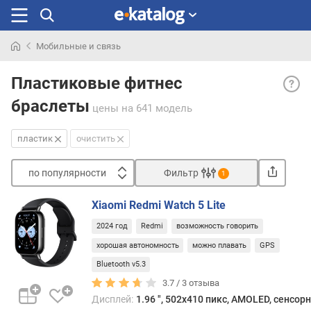
Мобильные и связь
Искали
Плас
раньше
Пластиковые фитнес
корпу
браслеты
— вар
цены
на 641 модель
прим
в
пластик
очистить
осно
в
по популярности
Фильтр
1
гадже
Сортировать
спор
Xiaomi Redmi Watch 5 Lite
и
п
турис
2024 год
Redmi
возможность говорить
о
назна
п
хорошая автономность
можно плавать
GPS
а
о
Bluetooth v5.3
такж
п
детск
3.7 /
3
отзыва
у
устро
Дисплей:
1.96 ", 502x410 пикс, AMOLED, сенсор
л