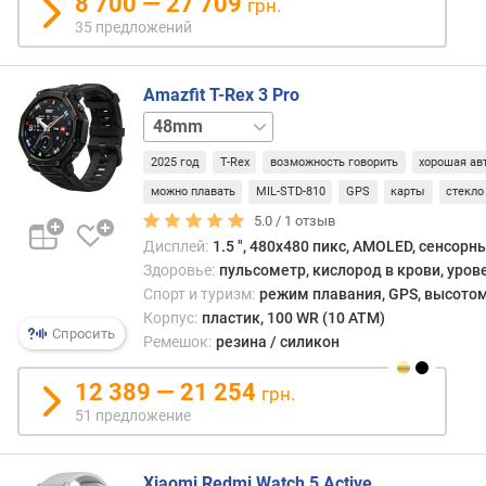
8 700 — 27 709
о
грн.
недор
г
35 предложений
но
и
вот
м
его
Amazfit T-Rex 3 Pro
проч
о
44mm
и
т
обще
д
2025 год
T-Rex
возможность говорить
хорошая ав
качес
о
можно плавать
MIL-STD-810
GPS
карты
стекло
могут
р
быть
5.0 /
1
отзыв
о
очен
Дисплей:
1.5 ", 480x480 пикс, AMOLED, сенсорн
г
высо
Здоровье:
пульсометр, кислород в крови, уров
и
они
Спорт и туризм:
режим плавания, GPS, высотом
х
напр
к
Корпус:
пластик, 100 WR (10 ATM)
Спросить
зави
д
Ремешок:
резина / силикон
от
е
цено
ш
12 389 — 21 254
грн.
катег
е
51 предложение
гадже
в
отде
ы
прод
м
Xiaomi Redmi Watch 5 Active