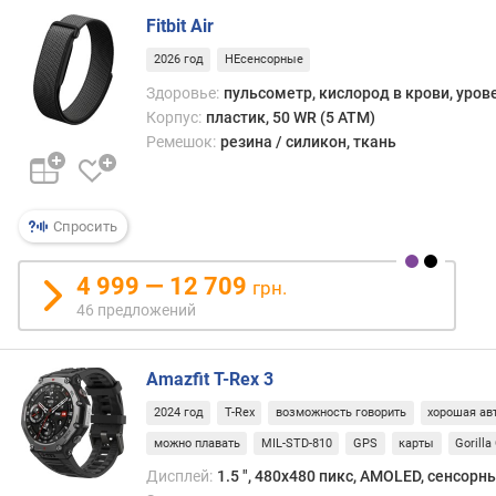
)
Fitbit Air
P
2026 год
НЕсенсорные
P
Здоровье:
пульсометр, кислород в крови, уров
I
Корпус:
пластик, 50 WR (5 ATM)
(
Ремешок:
резина / силикон, ткань
p
p
i
)
Спросить
е
4 999 — 12 709
м
грн.
к
46 предложений
о
с
Amazfit T-Rex 3
т
ь
2024 год
T-Rex
возможность говорить
хорошая ав
а
можно плавать
MIL-STD-810
GPS
карты
Gorilla
к
к
Дисплей:
1.5 ", 480x480 пикс, AMOLED, сенсорн