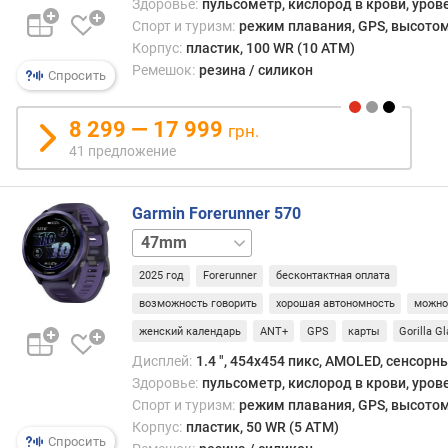
у
Здоровье:
пульсометр, кислород в крови, уров
м
Спорт и туризм:
режим плавания, GPS, высотом
у
Корпус:
пластик, 100 WR (10 ATM)
л
Ремешок:
резина / силикон
Спросить
я
т
о
8 299 — 17 999
грн.
р
41 предложение
а
(
м
Garmin Forerunner 570
А
42mm
ч
)
2025 год
Forerunner
бесконтактная оплата
возможность говорить
хорошая автономность
можно
в
женский календарь
ANT+
GPS
карты
Gorilla G
р
е
Дисплей:
1.4 ", 454x454 пикс, AMOLED, сенсорн
м
Здоровье:
пульсометр, кислород в крови, уров
я
Спорт и туризм:
режим плавания, GPS, высотом
р
Корпус:
пластик, 50 WR (5 ATM)
а
Спросить