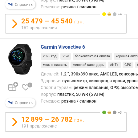
Корпус:
пластик, 50 WR (5 ATM)
ценят
Спросить
д
Ремешок:
резина / силикон
масс
л
устро
о
25 479 — 45 540
грн.
ж
162 предложения
е
н
и
Garmin Vivoactive 6
й
2025 год
Vivo
бесконтактная оплата
хорошая авто
можно плавать
женский календарь
ANT+
GPS
д
Дисплей:
1.2 ", 390x390 пикс, AMOLED, сенсорн
и
Здоровье:
пульсометр, кислород в крови, уров
а
Спорт и туризм:
режим плавания, GPS, высотом
г
Корпус:
пластик, 50 WR (5 ATM)
о
Ремешок:
резина / силикон
н
Спросить
а
л
12 899 — 26 782
грн.
ь
191 предложение
(
"