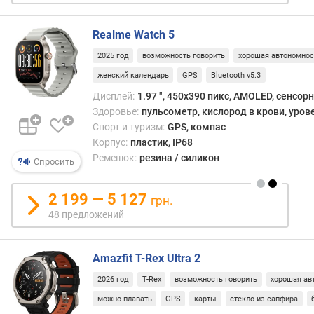
е
й
)
Realme Watch 5
2025 год
возможность говорить
хорошая автономнос
в
женский календарь
GPS
Bluetooth v5.3
р
е
Дисплей:
1.97 ", 450x390 пикс, AMOLED, сенсор
м
Здоровье:
пульсометр, кислород в крови, уров
я
Спорт и туризм:
GPS, компас
р
Корпус:
пластик, IP68
а
Ремешок:
резина / силикон
Спросить
б
о
т
2 199 — 5 127
грн.
ы
48 предложений
(
а
к
Amazfit T-Rex Ultra 2
т
2026 год
T-Rex
возможность говорить
хорошая ав
и
в
можно плавать
GPS
карты
стекло из сапфира
н