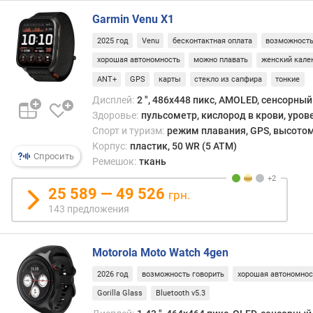
с
(
Garmin Venu X1
г
2025 год
Venu
бесконтактная оплата
возможность
)
хорошая автономность
можно плавать
женский кале
и
ANT+
GPS
карты
стекло из сапфира
тонкие
н
Дисплей:
2 ", 486x448 пикс, AMOLED, сенсорный
т
Здоровье:
пульсометр, кислород в крови, уров
е
Спорт и туризм:
режим плавания, GPS, высотом
р
Корпус:
пластик, 50 WR (5 ATM)
ф
Спросить
е
Ремешок:
ткань
й
с
25 589 — 49 526
грн.
п
143 предложения
о
д
к
Motorola Moto Watch 4gen
л
2026 год
возможность говорить
хорошая автономнос
ю
ч
Gorilla Glass
Bluetooth v5.3
е