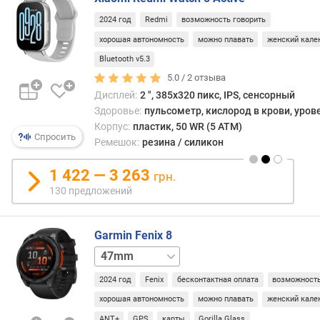
разн
плас
2024 год
Redmi
возможность говорить
п
по
о
хорошая автономность
можно плавать
женский кале
наде
о
Bluetooth v5.3
не
т
5.0 /
2
отзыва
уступ
з
Дисплей:
2 ", 385x320 пикс, IPS, сенсорный
мета
ы
При
Здоровье:
пульсометр, кислород в крови, уров
в
этом
Корпус:
пластик, 50 WR (5 ATM)
а
Спросить
подо
Ремешок:
резина / силикон
м
корпу
можн
1 422 — 3 263
п
грн.
с
о
130 предложений
легк
д
прид
а
любу
т
Garmin Fenix 8
форм
е
43mm
51mm
и
д
расцв
о
2024 год
Fenix
бесконтактная оплата
возможность
он
б
хорошая автономность
можно плавать
женский кале
не
а
ANT+
GPS
карты
Gorilla Glass