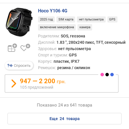
п
а
Hoco Y106 4G
м
2025 год
SIM карта
нет пульсометра
GPS
я
включение микрофона
камера
т
ь
Родителям:
SOS, геозона
Дисплей:
1.83 ", 280x240 пикс, TFT, сенсорный
W
Здоровье:
нет пульсометра
i
Спорт и туризм:
GPS
-
Корпус:
пластик, IPX7
F
Спросить
Ремешок:
резина / силикон
i
947 — 2 200
грн.
з
105 предложений
а
р
я
Показано 24 из 641 товара
д
к
а
еще
24
товара
у