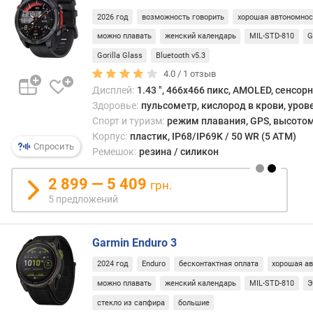
о
2026 год
возможность говорить
хорошая автономнос
в
можно плавать
женский календарь
MIL-STD-810
G
(
Gorilla Glass
Bluetooth v5.3
ш
т
4.0 /
1
отзыв
)
Дисплей:
1.43 ", 466x466 пикс, AMOLED, сенсор
Здоровье:
пульсометр, кислород в крови, уров
ф
Спорт и туризм:
режим плавания, GPS, высотом
о
Корпус:
пластик, IP68/IP69K / 50 WR (5 ATM)
р
Спросить
Ремешок:
резина / силикон
м
а
2 899 — 5 409
грн.
5 предложений
т
и
п
Garmin Enduro 3
м
а
2024 год
Enduro
бесконтактная оплата
хорошая а
т
можно плавать
женский календарь
MIL-STD-810
Э
р
стекло из сапфира
большие
и