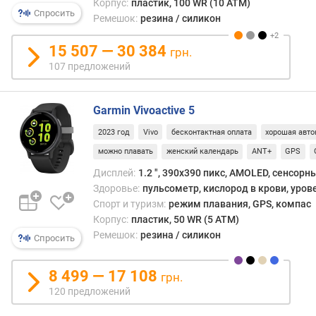
Корпус:
пластик, 100 WR (10 ATM)
т
Спросить
Ремешок:
резина / силикон
ы
(
15 507 — 30 384
грн.
G
P
107 предложений
S
)
Garmin Vivoactive 5
(
ч
2023 год
Vivo
бесконтактная оплата
хорошая авто
)
можно плавать
женский календарь
ANT+
GPS
т
Дисплей:
1.2 ", 390х390 пикс, AMOLED, сенсорн
о
Здоровье:
пульсометр, кислород в крови, уров
л
Спорт и туризм:
режим плавания, GPS, компас
щ
Корпус:
пластик, 50 WR (5 ATM)
и
Ремешок:
резина / силикон
Спросить
н
а
8 499 — 17 108
грн.
в
120 предложений
е