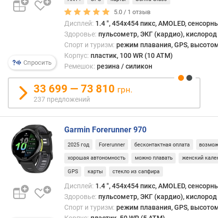
холо
в
руку,
л
5.0 /
1
отзыв
норм
е
Дисплей:
1.4 ", 454x454 пикс, AMOLED, сенсорн
пере
н
Здоровье:
пульсометр, ЭКГ (кардио), кислород 
конта
и
Спорт и туризм:
режим плавания, GPS, высотом
с
я
Корпус:
пластик, 100 WR (10 ATM)
водо
Спросить
Ремешок:
резина / силикон
и
п
пере
о
33 699 — 73 810
грн.
темпе
к
237 предложений
Плас
о
весит
л
отно
и
Garmin Forerunner 970
немно
ч
одна
е
2025 год
Forerunner
бесконтактная оплата
возмож
этот
с
хорошая автономность
можно плавать
женский кале
моме
т
GPS
карты
стекло из сапфира
неод
в
—
у
Дисплей:
1.4 ", 454x454 пикс, AMOLED, сенсорн
неко
п
Здоровье:
пульсометр, ЭКГ (кардио), кислород 
польз
р
Спорт и туризм:
режим плавания, GPS, высотом
наобо
е