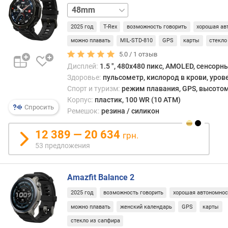
44mm
ы
й
2025 год
T-Rex
возможность говорить
хорошая ав
р
е
можно плавать
MIL-STD-810
GPS
карты
стекло
ж
5.0 /
1
отзыв
и
Дисплей:
1.5 ", 480x480 пикс, AMOLED, сенсорн
м
Здоровье:
пульсометр, кислород в крови, уров
)
Спорт и туризм:
режим плавания, GPS, высотом
(
Корпус:
пластик, 100 WR (10 ATM)
ч
Спросить
Ремешок:
резина / силикон
)
12 389 — 20 634
грн.
в
53 предложения
р
е
м
Amazfit Balance 2
я
р
2025 год
возможность говорить
хорошая автономнос
а
можно плавать
женский календарь
GPS
карты
б
стекло из сапфира
о