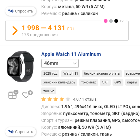
прок
я
и
Корпус:
металл, 50 WR (5 ATM)
р
Спросить
други
Ремешок:
резина / силикон
н
повр
о
кожи.
1 998 — 4 131
грн.
с
Как
173 предложения
т
и
и
боль
«мед
Apple Watch 11 Aluminum
о
датч
т
42mm
42mm
в
д
5G
46mm
нару
е
2025 год
Watch 11
бесконтактная оплата
возможн
5G
гадже
ш
женский календарь
тонометр
ЭКГ
GPS
карты
не
е
тонкие
отлич
в
точн
4.0 /
1
отзыв
ы
и
Дисплей:
1.96 ", 496x416 пикс, OLED (LTPO), се
х
не
Здоровье:
пульсометр, тонометр, ЭКГ (кардио),
к
являе
д
Спорт и туризм:
режим плавания, GPS, высотом
полн
о
Корпус:
алюминий, 50 WR (5 ATM)
меди
Спросить
р
Ремешок:
резина / силикон, ткань
приб