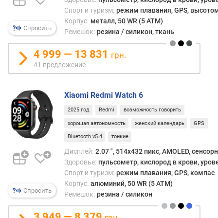
т
Спорт и туризм:
режим плавания, GPS, высотом
с
Корпус:
металл, 50 WR (5 ATM)
в
Спросить
Ремешок:
резина / силикон, ткань
я
з
4 999 — 13 831
и
грн.
41 предложение
с
п
о
Xiaomi Redmi Watch 6
р
2025 год
Redmi
возможность говорить
т
хорошая автономность
женский календарь
GPS
и
в
Bluetooth v5.4
тонкие
н
Дисплей:
2.07 ", 514x432 пикс, AMOLED, сенсор
ы
Здоровье:
пульсометр, кислород в крови, уров
х
Спорт и туризм:
режим плавания, GPS, компас
р
Корпус:
алюминий, 50 WR (5 ATM)
е
Спросить
Ремешок:
резина / силикон
ж
и
3 949 — 8 379
грн.
м