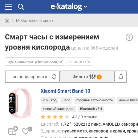
Мобильные и связь
Искали
Пуль
раньше
Смарт часы с измерением
(кисл
уровня кислорода
— дат
цены
на 965 моделей
опре
насы
пульсоксиметр (кислород)
очистить
кров
кисл
по популярности
Фильтр
1
(сату
Сортировать
при
Xiaomi Smart Band 10
этом
п
изме
2025 год
Band
хорошая автономность
можно плав
о
осущ
п
женский календарь
Bluetooth v5.4
неин
о
4.3 /
3
отзыва
мето
п
Дисплей:
1.72 ", 520x212 пикс, AMOLED, сенсор
—
у
Здоровье:
пульсометр, кислород в крови, уров
без
л
Спорт и туризм:
режим плавания