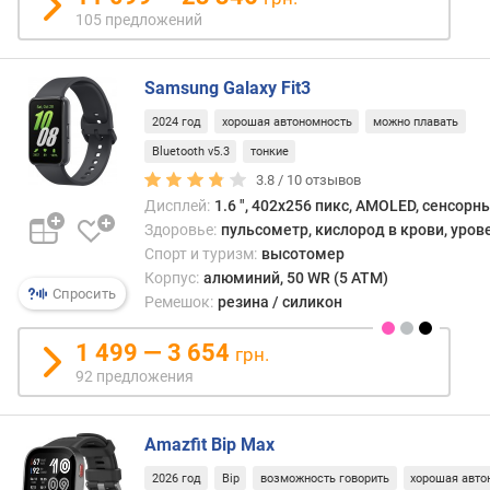
)
105 предложений
P
P
Samsung Galaxy Fit3
I
(
2024 год
хорошая автономность
можно плавать
p
Bluetooth v5.3
тонкие
p
3.8 /
10
отзывов
i
Дисплей:
1.6 ", 402x256 пикс, AMOLED, сенсорн
)
Здоровье:
пульсометр, кислород в крови, уров
Спорт и туризм:
высотомер
е
Корпус:
алюминий, 50 WR (5 ATM)
м
Спросить
Ремешок:
резина / силикон
к
о
1 499 — 3 654
с
грн.
т
92 предложения
ь
а
к
Amazfit Bip Max
к
2026 год
Bip
возможность говорить
хорошая авто