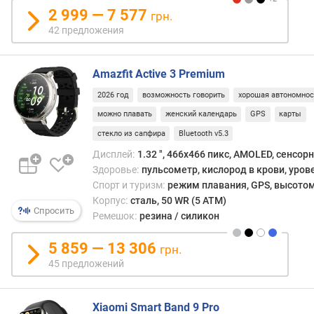
с
2 999 — 7 577
грн.
(
42 предложения
г
)
Amazfit Active 3 Premium
и
н
2026 год
возможность говорить
хорошая автономнос
т
можно плавать
женский календарь
GPS
карты
е
р
стекло из сапфира
Bluetooth v5.3
ф
Дисплей:
1.32 ", 466x466 пикс, AMOLED, сенсор
е
Здоровье:
пульсометр, кислород в крови, уров
й
Спорт и туризм:
режим плавания, GPS, высотом
с
Корпус:
сталь, 50 WR (5 ATM)
п
Спросить
Ремешок:
резина / силикон
о
д
5 859 — 13 306
грн.
к
45 предложений
л
ю
ч
Xiaomi Smart Band 9 Pro
е