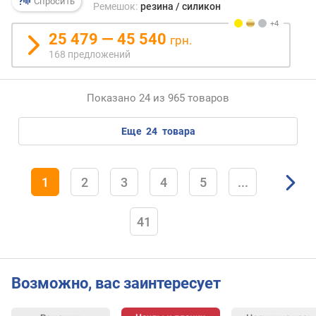
Спросить
с
Ремешок:
резина / силикон
т
р
25 479 — 45 540
грн.
о
168 предложений
й
с
т
Показано 24 из 965 товаров
в
а
еще
24
товара
м
а
т
1
2
3
4
5
...
е
р
41
и
а
л
к
Возможно, вас заинтересует
о
р
п