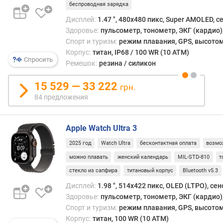
часто
в
беспроводная зарядка
быва
л
Дисплей:
1.47 ", 480x480 пикс, Super AMOLED, 
на
е
Здоровье:
пульсометр, тонометр, ЭКГ (кардио)
боль
н
Спорт и туризм:
режим плавания, GPS, высотом
высо
и
Корпус:
титан, IP68 / 100 WR (10 ATM)
—
я
Спросить
преж
Ремешок:
резина / силикон
всего
п
альп
15 529 — 33 222
о
грн.
и
к
84 предложения
возду
о
л
и
Apple Watch Ultra 3
ч
2025 год
Watch Ultra
бесконтактная оплата
возмо
е
можно плавать
женский календарь
MIL-STD-810
т
с
т
стекло из сапфира
титановый корпус
Bluetooth v5.3
в
Дисплей:
1.98 ", 514x422 пикс, OLED (LTPO), се
у
Здоровье:
пульсометр, тонометр, ЭКГ (кардио),
п
Спорт и туризм:
режим плавания, GPS, высотом
р
Корпус:
титан, 100 WR (10 ATM)
е