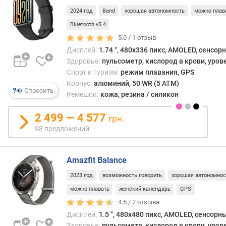
н
2024 год
Band
хорошая автономность
можно плав
и
Bluetooth v5.4
я
5.0 /
1
отзыв
О
Дисплей:
1.74 ", 480x336 пикс, AMOLED, сенсор
С
Здоровье:
пульсометр, кислород в крови, уров
г
Спорт и туризм:
режим плавания, GPS
а
Корпус:
алюминий, 50 WR (5 ATM)
Спросить
д
Ремешок:
кожа, резина / силикон
ж
е
2 499 — 4 577
грн.
т
98 предложений
а
с
Amazfit Balance
т
а
2023 год
возможность говорить
хорошая автономнос
н
можно плавать
женский календарь
GPS
д
4.5 /
2
отзыва
а
Дисплей:
1.5 ", 480x480 пикс, AMOLED, сенсорн
р
Здоровье:
пульсометр, кислород в крови, уров