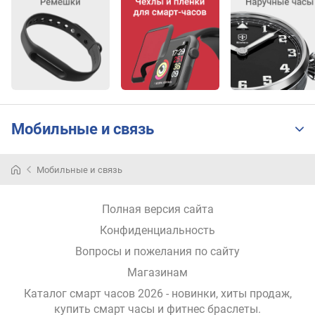
у
с
а
б
е
з
е
Мобильные и связь
л
ь
Мобильные и связь
р
е
м
Полная версия сайта
е
Конфиденциальность
ш
о
Вопросы и пожелания по сайту
к
Магазинам
ш
Каталог смарт часов 2026 - новинки, хиты продаж,
и
купить смарт часы и фитнес браслеты
.