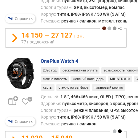
Здоровье:
пульсометр, ЭКГ (кардио), кислород 
б
Спорт и туризм:
GPS, высотомер, компас
о
Корпус:
титан, IP68/IP69K / 50 WR (5 ATM)
т
Спросить
Ремешок:
резина / силикон, металл, ткань
ы
(
14 150 — 27 127
грн.
о
77 предложений
б
ы
ч
OnePlus Watch 4
н
ы
2026 год
бесконтактная оплата
возможность говори
й
можно плавать
женский календарь
MIL-STD-810
G
р
е
карты
стекло из сапфира
титановый корпус
ж
Дисплей:
1.5 ", 466x466 пикс, OLED (LTPO), сен
и
Здоровье:
пульсометр, кислород в крови, уров
м
Спорт и туризм:
режим плавания, GPS, высотом
)
Корпус:
титан, IP68/IP69K / 50 WR (5 ATM)
(
Спросить
Ремешок:
резина / силикон
д
н