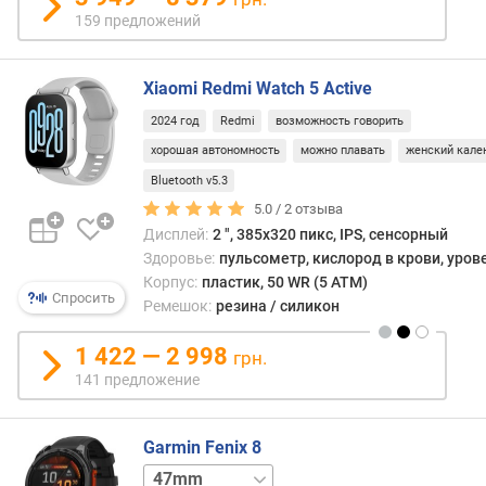
о
159 предложений
в
(
Xiaomi Redmi Watch 5 Active
ш
т
2024 год
Redmi
возможность говорить
)
хорошая автономность
можно плавать
женский кале
ф
Bluetooth v5.3
о
5.0 /
2
отзыва
р
Дисплей:
2 ", 385x320 пикс, IPS, сенсорный
м
Здоровье:
пульсометр, кислород в крови, уров
а
Корпус:
пластик, 50 WR (5 ATM)
Спросить
Ремешок:
резина / силикон
т
и
1 422 — 2 998
грн.
п
141 предложение
м
а
т
Garmin Fenix 8
р
и
43mm
51mm