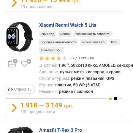
11 920 — 15 949
грн.
е
19 предложений
й
)
Xiaomi Redmi Watch 5 Lite
в
р
2024 год
Redmi
возможность говорить
е
хорошая автономность
можно плавать
GPS
м
Bluetooth v5.3
я
р
3.7 /
3
отзыва
а
Дисплей:
1.96 ", 502x410 пикс, AMOLED, сенсор
б
Здоровье:
пульсометр, кислород в крови
о
Спорт и туризм:
режим плавания, GPS
т
Корпус:
пластик, 50 WR (5 ATM)
ы
Спросить
Ремешок:
резина / силикон
(
а
1 918 — 3 149
грн.
к
130 предложений
т
и
в
Amazfit T-Rex 3 Pro
н