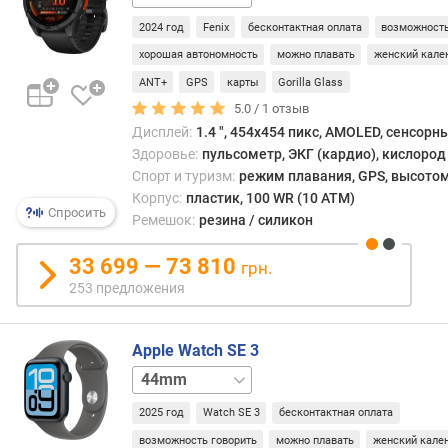
ц
2024 год
Fenix
бесконтактная оплата
возможность
ы
хорошая автономность
можно плавать
женский кале
я
ANT+
GPS
карты
Gorilla Glass
р
5.0 /
1
отзыв
к
Дисплей:
1.4 ", 454x454 пикс, AMOLED, сенсорн
о
Здоровье:
пульсометр, ЭКГ (кардио), кислород 
с
т
Спорт и туризм:
режим плавания, GPS, высотом
ь
Корпус:
пластик, 100 WR (10 ATM)
Спросить
(
Ремешок:
резина / силикон
н
и
33 699 — 73 810
грн.
т
253 предложения
)
з
Apple Watch SE 3
а
40mm
40mm
щ
5G
44mm
и
2025 год
Watch SE 3
бесконтактная оплата
5G
т
возможность говорить
можно плавать
женский кале