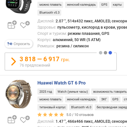
у
можно плавать
женский календарь
GPS
карты
м
у
Bluetooth v5.3
л
Дисплей:
2.07 ", 514x432 пикс, AMOLED, сенсор
я
Здоровье:
пульсометр, кислород в крови, уров
т
Спорт и туризм:
режим плавания, GPS
о
Корпус:
алюминий, 50 WR (5 ATM)
р
Спросить
Ремешок:
резина / силикон
а
(
3 818 — 6 917
грн.
м
А
76 предложений
ч
)
Huawei Watch GT 6 Pro
в
2025 год
Watch (умные часы)
возможность говорить
р
можно плавать
женский календарь
ЭКГ
GPS
с
е
м
титановый корпус
Bluetooth v6.0
беспроводная заря
я
5.0 /
10
отзывов
р
Дисплей:
1.47 ", 466x466 пикс, AMOLED, сенсор
а