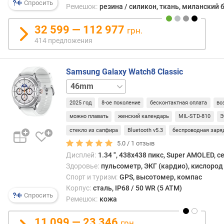
Спросить
Ремешок:
резина / силикон, ткань, миланский 
д
л
32 599 — 112 977
о
грн.
ж
414 предложения
е
н
Samsung Galaxy Watch8 Classic
и
й
46mm
LTE
2025 год
8-ое поколение
бесконтактная оплата
во
д
можно плавать
женский календарь
MIL-STD-810
Э
и
стекло из сапфира
Bluetooth v5.3
беспроводная заря
а
5.0 /
1
отзыв
г
о
Дисплей:
1.34 ", 438x438 пикс, Super AMOLED, 
н
Здоровье:
пульсометр, ЭКГ (кардио), кислород 
а
Спорт и туризм:
GPS, высотомер, компас
л
Корпус:
сталь, IP68 / 50 WR (5 ATM)
Спросить
ь
Ремешок:
кожа
(
"
11 099 — 23 346
грн.