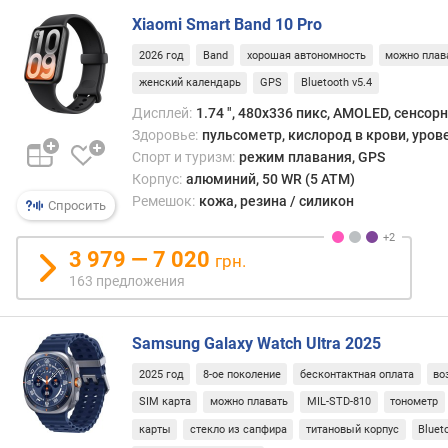
когда
Xiaomi Smart Band 10 Pro
сатур
п
може
о
2026 год
Band
хорошая автономность
можно плав
сниж
о
женский календарь
GPS
Bluetooth v5.4
из-
т
за
Дисплей:
1.74 ", 480x336 пикс, AMOLED, сенсор
з
само
Здоровье:
пульсометр, кислород в крови, уров
ы
боле
Спорт и туризм:
режим плавания, GPS
в
или
Корпус:
алюминий, 50 WR (5 ATM)
а
особ
м
Ремешок:
кожа, резина / силикон
Спросить
прин
лечен
п
3 979 — 7 020
Одна
грн.
о
данн
163 предложения
д
функ
а
може
т
Samsung Galaxy Watch Ultra 2025
приго
е
и
д
2025 год
8-ое поколение
бесконтактная оплата
во
впол
о
SIM карта
можно плавать
MIL-STD-810
тонометр
здор
б
польз
а
карты
стекло из сапфира
титановый корпус
Bluet