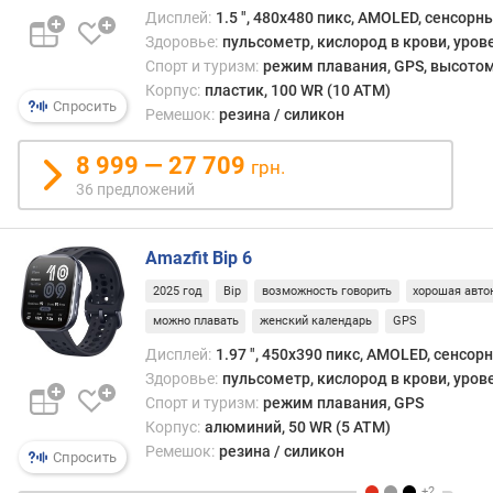
т
Дисплей:
1.5 ", 480x480 пикс, AMOLED, сенсорн
ы
Здоровье:
пульсометр, кислород в крови, уров
(
Спорт и туризм:
режим плавания, GPS, высотом
G
Корпус:
пластик, 100 WR (10 ATM)
P
Спросить
Ремешок:
резина / силикон
S
)
8 999 — 27 709
грн.
(
36 предложений
ч
)
Amazfit Bip 6
т
о
2025 год
Bip
возможность говорить
хорошая авто
л
можно плавать
женский календарь
GPS
щ
Дисплей:
1.97 ", 450x390 пикс, AMOLED, сенсор
и
Здоровье:
пульсометр, кислород в крови, уров
н
Спорт и туризм:
режим плавания, GPS
а
Корпус:
алюминий, 50 WR (5 ATM)
в
Ремешок:
резина / силикон
Спросить
е