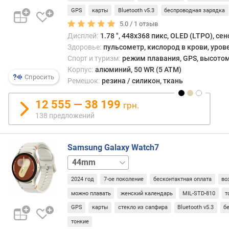
а
ц
GPS
карты
Bluetooth v5.3
беспроводная зарядка
и
5.0 /
1
отзыв
ф
Дисплей:
1.78 ", 448x368 пикс, OLED (LTPO), се
е
Здоровье:
пульсометр, кислород в крови, уров
р
Спорт и туризм:
режим плавания, GPS, высотом
б
Корпус:
алюминий, 50 WR (5 ATM)
л
Спросить
Ремешок:
резина / силикон, ткань
а
т
12 555 — 38 199
грн.
а
138 предложений
в
с
Samsung Galaxy Watch7
т
40mm
40mm
р
LTE
44mm
о
2024 год
7-ое поколение
бесконтактная оплата
во
LTE
е
н
можно плавать
женский календарь
MIL-STD-810
т
н
GPS
карты
стекло из сапфира
Bluetooth v5.3
б
а
тонкие
я