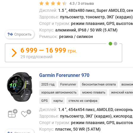
4.3 /
3
отзыва
п
а
Дисплей:
1.5 ", 480x480 пикс, Super AMOLED, с
м
Здоровье:
пульсометр, тонометр, ЭКГ (кардио)
я
Спорт и туризм:
режим плавания, GPS, высотом
т
Корпус:
алюминий, IP68 / 50 WR (5 ATM)
Спросить
ь
Ремешок:
резина / силикон
W
6 999 — 16 999
грн.
i
29 предложений
-
F
i
Garmin Forerunner 970
з
2025 год
Forerunner
бесконтактная оплата
возмож
а
хорошая автономность
можно плавать
женский кале
р
GPS
карты
стекло из сапфира
я
д
Дисплей:
1.4 ", 454x454 пикс, AMOLED, сенсорн
к
Здоровье:
пульсометр, ЭКГ (кардио), кислород 
а
Спорт и туризм:
режим плавания, GPS, высотом
у
Корпус:
пластик, 50 WR (5 ATM)