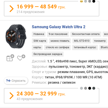
о
одна
г
16 999 — 48 549
грн.
впол
и
214 предложения
спос
м
среаг
на
о
Samsung Galaxy Watch Ultra 2
крити
т
сниж
Новинка
9-ое поколение
бесконтактная оплата
во
д
уров
о
SIM карта
можно плавать
MIL-STD-810
тонометр
кисл
р
карты
стекло из сапфира
титановый корпус
Bluet
в
о
крови
беспроводная зарядка
г
Счита
и
Дисплей:
1.5 ", 498x498 пикс, Super AMOLED, с
что
х
Здоровье:
пульсометр, тонометр, ЭКГ (кардио)
нали
к
Спорт и туризм:
режим плавания, GPS, высотом
пуль
д
Корпус:
титан, IP68/IP69K / 100 WR (10 ATM)
актуа
е
Спросить
Ремешок:
резина / силикон
преж
ш
всего
е
24 300 — 32 999
грн.
при
в
43 предложения
неко
ы
забол
м