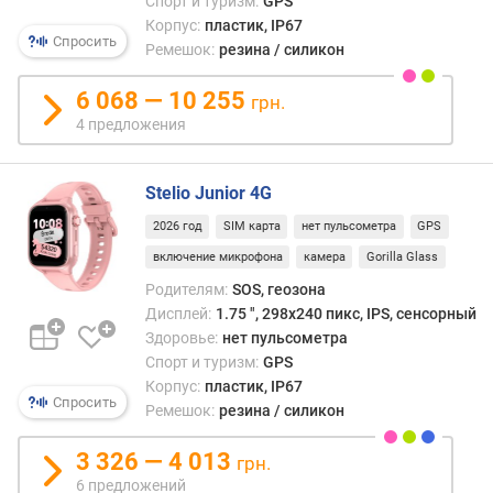
Спорт и туризм:
GPS
я
Корпус:
пластик, IP67
р
Спросить
Ремешок:
резина / силикон
н
о
6 068 — 10 255
с
грн.
т
4 предложения
и
о
Stelio Junior 4G
т
2026 год
SIM карта
нет пульсометра
GPS
д
включение микрофона
камера
Gorilla Glass
е
ш
Родителям:
SOS, геозона
е
Дисплей:
1.75 ", 298x240 пикс, IPS, сенсорный
в
Здоровье:
нет пульсометра
ы
Спорт и туризм:
GPS
х
Корпус:
пластик, IP67
к
Спросить
Ремешок:
резина / силикон
д
о
3 326 — 4 013
грн.
р
6 предложений