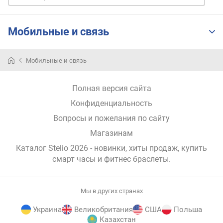
о
г
и
Мобильные и связь
м
о
Мобильные и связь
т
д
о
Полная версия сайта
р
Конфиденциальность
о
г
Вопросы и пожелания по сайту
и
Магазинам
х
к
Каталог Stelio 2026
- новинки, хиты продаж,
купить
д
смарт часы и фитнес браслеты
.
е
ш
е
Мы в других странах
в
ы
Украина
Великобритания
США
Польша
м
Казахстан