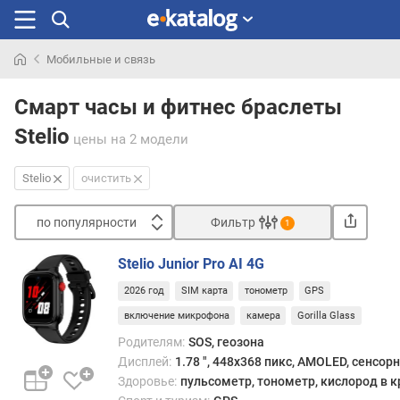
Мобильные и связь
Искали
раньше
Смарт часы и фитнес браслеты
Stelio
цены
на 2 модели
Stelio
очистить
по популярности
Фильтр
1
Сортировать
Stelio Junior Pro AI 4G
п
2026 год
SIM карта
тонометр
GPS
о
п
включение микрофона
камера
Gorilla Glass
о
Родителям:
SOS, геозона
п
Дисплей:
1.78 ", 448x368 пикс, AMOLED, сенсор
у
Здоровье:
пульсометр, тонометр, кислород в к
л