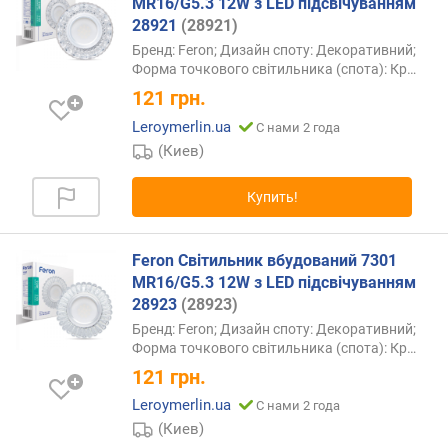
MR16/G5.3 12W з LED підсвічуванням
28921
(28921)
Бренд: Feron; Дизайн споту: Декоративний;
Форма точкового світильника (спота):
Кр…
121
грн.
Leroymerlin.ua
С нами 2 года
(Киев)
Купить!
Feron Світильник вбудований 7301
MR16/G5.3 12W з LED підсвічуванням
28923
(28923)
Бренд: Feron; Дизайн споту: Декоративний;
Форма точкового світильника (спота):
Кр…
121
грн.
Leroymerlin.ua
С нами 2 года
(Киев)