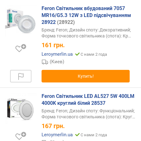
Feron Світильник вбудований 7057
MR16/G5.3 12W з LED підсвічуванням
28922
(28922)
Бренд: Feron; Дизайн споту: Декоративний;
Форма точкового світильника (спота):
Кр…
161
грн.
Leroymerlin.ua
С нами 2 года
(Киев)
Купить!
Feron Світильник LED AL527 5W 400LM
4000K круглий білий 28537
Бренд: Feron; Дизайн споту: Функціональний;
Форма точкового світильника (спота):
Круг…
167
грн.
Leroymerlin.ua
С нами 2 года