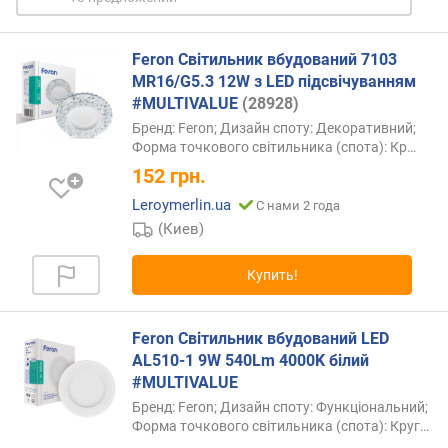
Feron Світильник вбудований 7103
MR16/G5.3 12W з LED підсвічуванням
#MULTIVALUE
(28928)
Бренд: Feron; Дизайн споту: Декоративний;
Форма точкового світильника (спота):
Кр…
152
грн.
Leroymerlin.ua
С нами 2 года
(Киев)
Купить!
Feron Світильник вбудований LED
AL510-1 9W 540Lm 4000K білий
#MULTIVALUE
Бренд: Feron; Дизайн споту: Функціональний;
Форма точкового світильника (спота):
Круг…