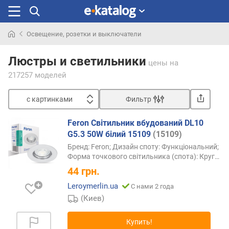
Освещение, розетки и выключатели
Искали
раньше
Люстры и светильники
цены
на
217257 моделей
с картинками
Фильтр
Сортировать
Feron Світильник вбудований DL10
с
G5.3 50W білий 15109
(15109)
к
Бренд: Feron; Дизайн споту: Функціональний;
а
Форма точкового світильника (спота):
Круг…
р
44
грн.
т
и
Leroymerlin.ua
С нами 2 года
н
(Киев)
к
а
Купить!
м