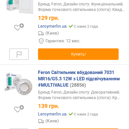
Бренд: Feron; Дизайн споту: Функціональний;
Форма точкового світильника (спота):
Квад…
129
грн.
Leroymerlin.ua
С нами 2 года
(Киев)
Гарантия: 12 мес.
Купить!
Feron Світильник вбудований 7031
MR16/G5.3 12W з LED підсвічуванням
#MULTIVALUE
(28856)
Бренд: Feron; Дизайн споту: Декоративний;
Форма точкового світильника (спота):
Кр…
139
грн.
Leroymerlin.ua
С нами 2 года
(Киев)