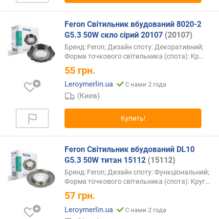
и
Feron Світильник вбудований 8020-2
о
G5.3 50W скло сірий 20107
(20107)
т
Бренд: Feron; Дизайн споту: Декоративний;
д
Форма точкового світильника (спота):
Кр…
е
55
грн.
ш
е
Leroymerlin.ua
С нами 2 года
в
(Киев)
ы
х
Купить!
к
д
о
Feron Світильник вбудований DL10
р
G5.3 50W титан 15112
(15112)
о
г
Бренд: Feron; Дизайн споту: Функціональний;
и
Форма точкового світильника (спота):
Круг…
м
57
грн.
Leroymerlin.ua
С нами 2 года
о