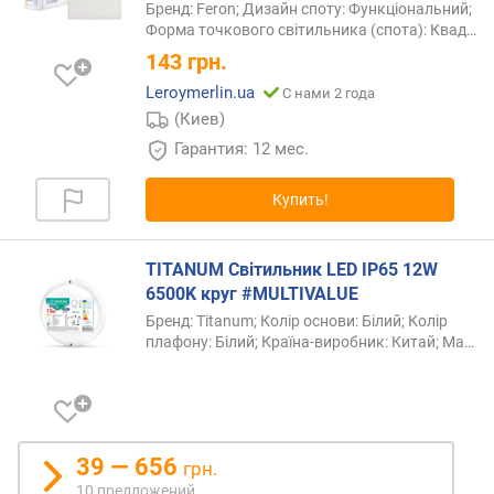
Бренд: Feron; Дизайн споту: Функціональний;
Форма точкового світильника (спота):
Квад…
143
грн.
Leroymerlin.ua
С нами 2 года
(Киев)
Гарантия: 12 мес.
Купить!
TITANUM Світильник LED IP65 12W
6500K круг #MULTIVALUE
Бренд: Titanum; Колір основи: Білий; Колір
плафону: Білий; Країна-виробник: Китай;
Ма…
39 — 656
грн.
10 предложений