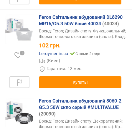
(
Z
-
Feron Світильник вбудований DL8290
A
MR16/G5.3 50W білий 40034
(40034)
)
Бренд: Feron; Дизайн споту: Функціональний;
Форма точкового світильника (спота):
Квад…
102
грн.
Leroymerlin.ua
С нами 2 года
(Киев)
Гарантия: 12 мес.
Купить!
Feron Світильник вбудований 8060-2
G5.3 50W скло серый #MULTIVALUE
(20090)
Бренд: Feron; Дизайн споту: Декоративний;
Форма точкового світильника (спота):
Кр…