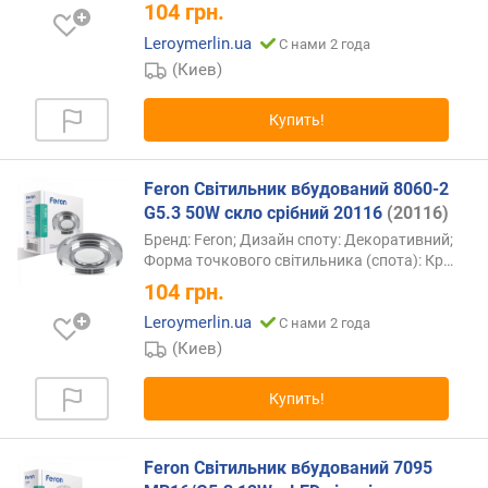
104
грн.
Leroymerlin.ua
С нами 2 года
(Киев)
Купить!
Feron Світильник вбудований 8060-2
G5.3 50W скло срібний 20116
(20116)
Бренд: Feron; Дизайн споту: Декоративний;
Форма точкового світильника (спота):
Кр…
104
грн.
Leroymerlin.ua
С нами 2 года
(Киев)
Купить!
Feron Світильник вбудований 7095