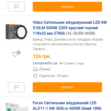
Купить!
Videx Світильник вбудовуваний LED 6W
510LM 5000K 220V круглий чорний
118х25 мм 27866
(VL-DLBR-065B)
Бренд: Videx; Дизайн споту: Модерн; Форма
точкового світильника (спота): Кругла;
Гаранті…
124
грн.
Leroymerlin.ua
С нами 2 года
(Киев)
Гарантия: 24 мес.
Купить!
Feron Світильник вбудований LED
AL511-1 6W 360Lm 4000K білий 1886