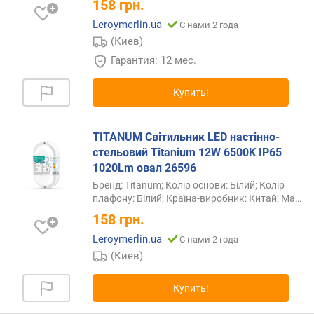
158
грн.
Leroymerlin.ua
С нами 2 года
(Киев)
Гарантия: 12 мес.
Купить!
TITANUM Світильник LED настінно-
стельовий Titanium 12W 6500K IP65
1020Lm овал 26596
Бренд: Titanum; Колір основи: Білий; Колір
плафону: Білий; Країна-виробник: Китай;
Ма…
158
грн.
Leroymerlin.ua
С нами 2 года
(Киев)
Купить!