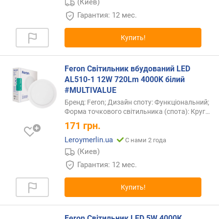
(Киев)
Гарантия: 12 мес.
Купить!
Feron Світильник вбудований LED
AL510-1 12W 720Lm 4000K білий
#MULTIVALUE
Бренд: Feron; Дизайн споту: Функціональний;
Форма точкового світильника (спота):
Круг…
171
грн.
Leroymerlin.ua
С нами 2 года
(Киев)
Гарантия: 12 мес.
Купить!
Feron Світильник LED 5W 4000К