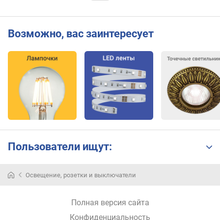
Возможно, вас заинтересует
Пользователи ищут:
Люстра
Освещение, розетки и выключатели
—
это
не
Полная версия сайта
только
Конфиденциальность