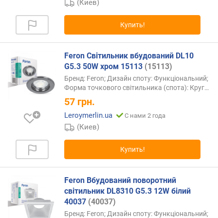
(Киев)
т
д
о
Купить!
р
о
г
Feron Світильник вбудований DL10
и
G5.3 50W хром 15113
(15113)
х
Бренд: Feron; Дизайн споту: Функціональний;
к
Форма точкового світильника (спота):
Круг…
д
57
грн.
е
Leroymerlin.ua
ш
С нами 2 года
е
(Киев)
в
ы
Купить!
м
п
Feron Вбудований поворотний
о
світильник DL8310 G5.3 12W білий
а
40037
(40037)
л
Бренд: Feron; Дизайн споту: Функціональний;
ф