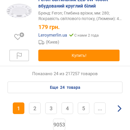
вбудований круглий білий
Бренд: Feron; Глибина врізки, мм: 280;
Яскравість світлового потоку, (Люмени):
4…
179
грн.
Leroymerlin.ua
С нами 2 года
(Киев)
Купить!
Показано 24 из 217257 товаров
еще
24
товара
1
2
3
4
5
...
9053