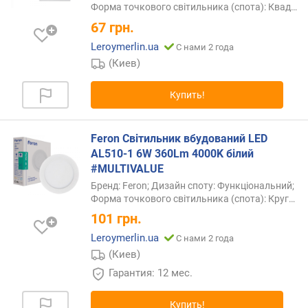
Форма точкового світильника (спота):
Квад…
а
67
грн.
в
и
Leroymerlin.ua
С нами 2 года
т
(Киев)
у
(
Купить!
A
-
Z
Feron Світильник вбудований LED
)
AL510-1 6W 360Lm 4000K білий
#MULTIVALUE
п
Бренд: Feron; Дизайн споту: Функціональний;
о
Форма точкового світильника (спота):
Круг…
а
л
101
грн.
ф
Leroymerlin.ua
С нами 2 года
а
(Киев)
в
и
Гарантия: 12 мес.
т
у
Купить!