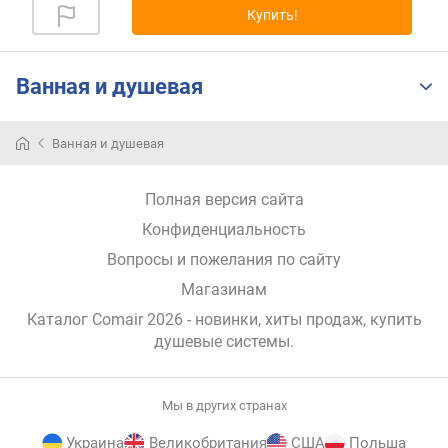
Купить!
р
н
о
с
Ванная и душевая
т
и
Ванная и душевая
о
т
Полная версия сайта
д
е
Конфиденциальность
ш
Вопросы и пожелания по сайту
е
в
Магазинам
ы
Каталог Comair 2026
- новинки, хиты продаж,
купить
х
душевые системы
.
к
д
о
Мы в других странах
р
о
Украина
Великобритания
США
Польша