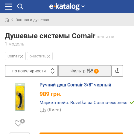
Ванная и душевая
Искали
раньше
Душевые системы Comair
цены
на
1 модель
Comair
очистить
по популярности
Фильтр
1
Сортировать
Ручний душ Comair 3/8" черный
п
989
грн.
о
п
Маркетплейс: Rozetka.ua Cosmo-exspress
о
(Киев)
п
у
л
я