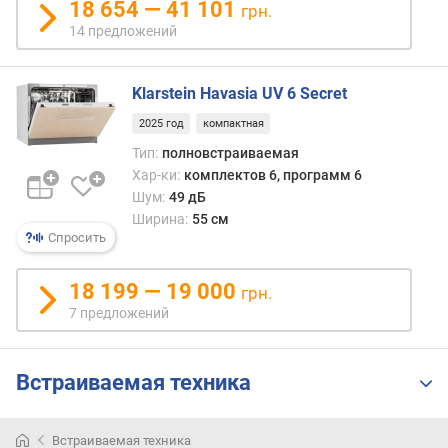
18 654 — 41 101
н
грн.
о
14 предложений
с
т
и
Klarstein Havasia UV 6 Secret
2025 год
компактная
о
т
Тип:
полновстраиваемая
д
Хар-ки:
комплектов 6, программ 6
е
Шум:
49 дБ
ш
Ширина:
55 см
е
Спросить
в
ы
18 199 — 19 000
грн.
х
7 предложений
к
д
о
Встраиваемая техника
р
о
г
Встраиваемая техника
и