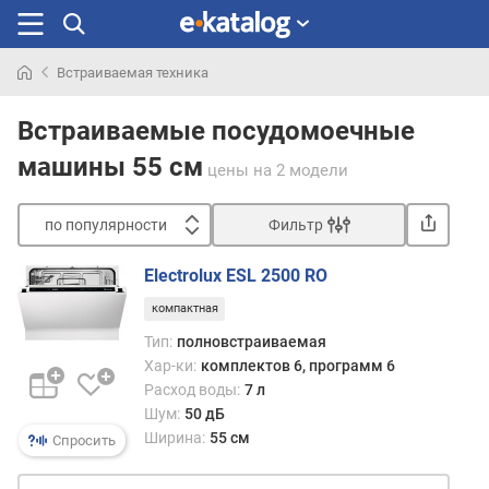
Встраиваемая техника
Искали
раньше
Встраиваемые посудомоечные
машины 55 см
цены
на 2 модели
по популярности
Фильтр
Сортировать
Electrolux ESL 2500 RO
п
компактная
о
п
Тип:
полновстраиваемая
о
Хар-ки:
комплектов 6, программ 6
п
Расход воды:
7 л
у
Шум:
50 дБ
л
Ширина:
55 см
Спросить
я
р