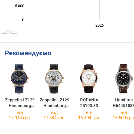
5 000
0
2024
2025
2028
2026
L
Рекомендуємо
Zeppelin LZ129
Zeppelin LZ129
RODANIA
Hamilton
Hindenburg
Hindenburg
25103.33
H6445153
7038-3
7038-1
від
від
від
від
17 344 грн.
17 344 грн.
15 494 грн.
15 500 грн