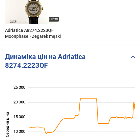
Adriatica A8274.2223QF
Moonphase • Zegarek męski
Динаміка цін на Adriatica
8274.2223QF
25 000
 000
 000
 000
20 000
Середня ціна
15 000
10 000
10 000