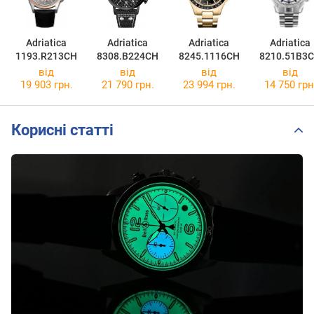
Adriatica
Adriatica
Adriatica
Adriatica
1193.R213CH
8308.B224CH
8245.1116CH
8210.51B3
від
від
від
від
19 903 грн.
21 790 грн.
23 994 грн.
14 750 грн
Корисні статті