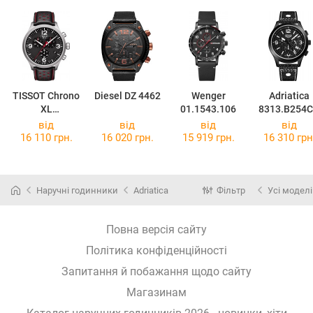
TISSOT Chrono
Diesel DZ 4462
Wenger
Adriatica
XL
01.1543.106
8313.B254
T116.617.16.0
від
від
від
від
57.02
16 110 грн.
16 020 грн.
15 919 грн.
16 310 грн
Наручні годинники
Adriatica
Фільтр
Усі моделі
Повна версія сайту
Політика конфіденційності
Запитання й побажання щодо сайту
Магазинам