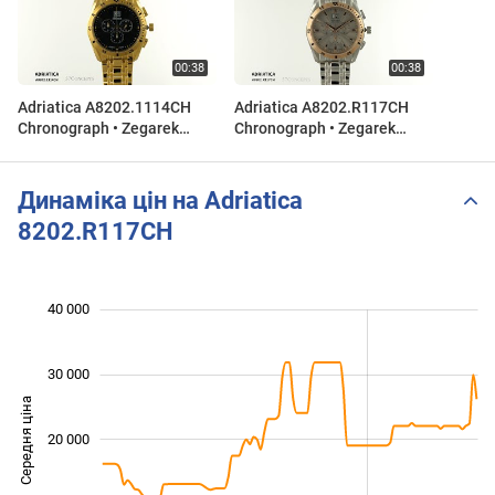
Adriatica A8202.1114CH
Adriatica A8202.R117CH
Chronograph • Zegarek
Chronograph • Zegarek
męski
męski
Динаміка цін на Adriatica
8202.R117CH
 000
 000
 000
 000
 000
 000
40 000
30 000
Середня ціна
20 000
10 000