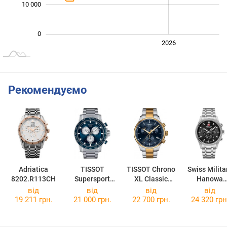
10 000
0
2024
2025
2028
2026
L
Рекомендуємо
Adriatica
TISSOT
TISSOT Chrono
Swiss Milita
8202.R113CH
Supersport
XL Classic
Hanowa
Chrono
T116.617.22.0
Airman Firs
від
від
від
від
T125.617.11.0
41.00
Class
19 211 грн.
21 000 грн.
22 700 грн.
24 320 грн
41.00
SMWGI0003
2