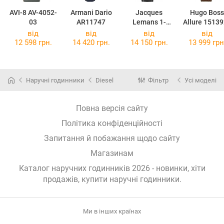
AVI-8 AV-4052-
Armani Dario
Jacques
Hugo Boss
03
AR11747
Lemans 1-
Allure 1513
2117E
від
від
від
від
12 598 грн.
14 420 грн.
14 150 грн.
13 999 грн
Наручні годинники
Diesel
Фільтр
Усі моделі
Повна версія сайту
Політика конфіденційності
Запитання й побажання щодо сайту
Магазинам
Каталог наручних годинників 2026 - новинки, хіти
продажів,
купити наручні годинники
.
Ми в інших країнах