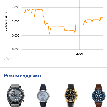
14 000
Середня ціна
12 000
10 000
10 000
8 000
2024
2025
2028
2026
L
Рекомендуємо