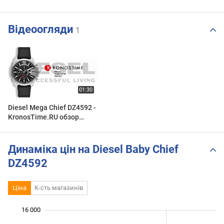
Відеоогляди
1
Diesel Mega Chief DZ4592 -
KronosTime.RU обзор
часов
Динаміка цін на Diesel Baby Chief
DZ4592
Ціна
К-сть магазинів
 000
 000
 000
 000
 000
 000
16 000