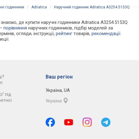
чні годинники
/
Adriatica
/
Наручний годинник Adriatica A3254.5153Q
и знаємо, де купити наручні годинники Adriatica A3254.5153Q
 —
порівняння
наручних годинників, підбір моделей за
рмінів, огляди, інструкції,
рейтинг
товарів,
рекомендації
кції.
Ваш регіон
і?
r.
Україна
,
UA
і" під
ретної
Україна