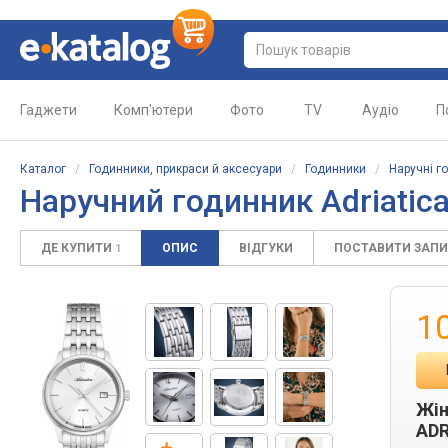
Гаджети
Комп'ютери
Фото
TV
Аудіо
П
Каталог
/
Годинники, прикраси й аксесуари
/
Годинники
/
Наручні г
Наручний годинник Adriatic
ДЕ КУПИТИ
ОПИС
ВІДГУКИ
ПОСТАВИТИ ЗАП
1
1
Жін
ADR