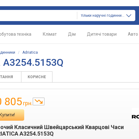
тільки наручні годинники
обутова техніка
Клімат
Дім
Дитячі товари
Авто
одинники
/
Adriatica
a A3254.5153Q
ИТАННЯ
КОРИСНЕ
0 805
грн.
Купити!
очий Класичний Швейцарський Кварцові Часи
IATICA A3254.5153Q