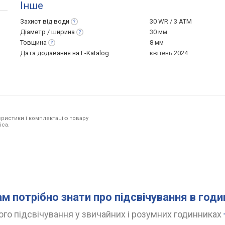
Інше
Захист від
води
30 WR / 3 ATM
Діаметр /
ширина
30 мм
Товщина
8 мм
Дата додавання на E-Katalog
квітень 2024
ристики і комплектацію товару
ica.
ам потрібно знати про підсвічування в год
го підсвічування у звичайних і розумних годинниках