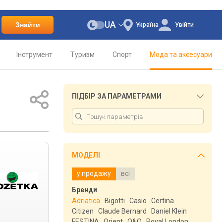
UA
Знайти
Україна
Увійти
Інструмент
Туризм
Спорт
Мода та аксесуари
ПІДБІР ЗА ПАРАМЕТРАМИ
МОДЕЛІ
у продажу
всі
Бренди
Adriatica
Bigotti
Casio
Certina
Citizen
Claude Bernard
Daniel Klein
FESTINA
Orient
Q&Q
Royal London