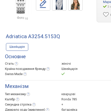
Марк
З 
Фото
10
Adriatica A3254.5153Q
Швейцарія
Основне
Стать
жіночі
Країна походження
бренду
Швейцарія
Swiss
Made
Механізм
Тип
механізму
кварцові
Калібр
Ronda 785
Секундна
стрілка
+
Джерело ходу
(живлення)
батарейка