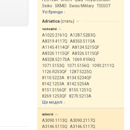
Seiko
SKMEI
Swiss Military
TISSOT
Усі бренди
Adriatica
(
стать
)
чоловічі
A1025.2161Q
A1287.52B3Q
A8319.4117Q
A8350.5115A
A1145.4114QF
A8134.5215QF
A8326.1115QF
A8326.5115QF
A8328.5217SA
1069.41R6Q
1071.5153Q
1071.5156Q
1090.2111Q
1126.R253QF
1287.5225Q
8110.5223A
8134.5234QF
8142.1253A
8142.5254A
8151.5156QF
8155.1251Q
8269.1253QF
8270.5213A
Ще моделі
↓
жіночі
A3090.1113Q
A3090.2117Q
A3146.5115Q
A3146.5117Q