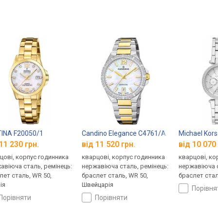
INA F20050/1
Candino Elegance C4761/A
Michael Kor
11 230 грн.
від 11 520 грн.
від 10 070 
цові, корпус годинника
кварцові, корпус годинника
кварцові, ко
авіюча сталь, ремінець:
нержавіюча сталь, ремінець:
нержавіюча с
лет сталь, WR 50,
браслет сталь, WR 50,
браслет стал
ія
Швейцарія
порівн
порівняти
порівняти