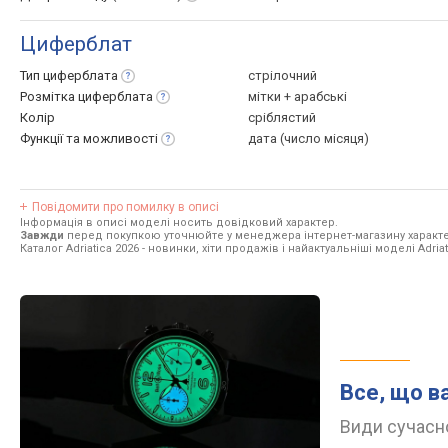
Циферблат
Тип
циферблата
стрілочний
Розмітка
циферблата
мітки + арабські
Колір
сріблястий
Функції та
можливості
дата (число місяця)
Повідомити про помилку в описі
Інформація в описі моделі носить довідковий характер.
Завжди
перед покупкою уточнюйте у менеджера інтернет-магазину характе
Каталог Adriatica 2026
- новинки, хіти продажів і найактуальніші моделі Adriat
Все, що в
Види сучасно