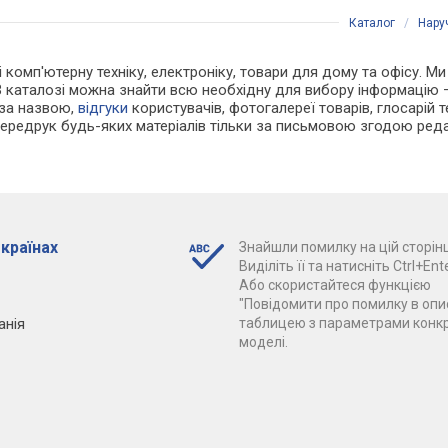
Каталог
/
Нару
 і комп'ютерну техніку, електроніку, товари для дому та офісу. М
В каталозі можна знайти всю необхідну для вибору інформацію
 за назвою,
відгуки
користувачів, фотогалереї товарів, глосарій те
Передрук будь-яких матеріалів тільки за письмовою згодою реда
 країнах
Знайшли помилку на цій сторінц
Виділіть її та натисніть Ctrl+Ente
Або скористайтеся функцією
"Повідомити про помилку в опис
анія
таблицею з параметрами конк
моделі.