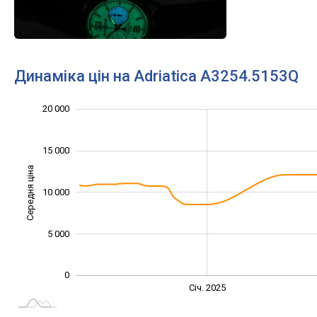
Динаміка цін на Adriatica A3254.5153Q
20 000
-10 000
25 000
-5 000
15 000
Середня ціна
10 000
10 000
5 000
0
Січ. 2027
Лип.
Січ. 2025
L