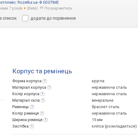
етплейс:
Rozetka.ua
SEGTIME
нами 7 років
(Київ)
Поскаржитись
в список
додати до порівняння
Корпус та ремінець
Форма
корпуса
кругла
Матеріал
корпуса
нержавіюча сталь
Колір
корпуса
нержавіюча сталь
Матеріал
скла
мінеральне
Ремінець
браслет сталь
Колір
ремінця
нержавіюча сталь
Ширина
ремінця
15 мм
Застібка
кліпса (розкладається)