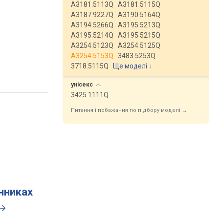
A3181.5113Q
A3181.5115Q
A3187.9227Q
A3190.5164Q
A3194.5266Q
A3195.5213Q
A3195.5214Q
A3195.5215Q
A3254.5123Q
A3254.5125Q
A3254.5153Q
3483.5253Q
3718.5115Q
Ще моделі
↓
унісекс
3425.1111Q
Питання і побажання по підбору моделі →
инниках