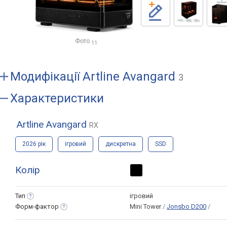
Фото
11
Модифікації
Artline Avangard
3
Характеристики
Artline Avangard
RX
2026 рік
ігровий
дискретна
SSD
Колір
Тип
ігровий
Форм-фактор
Mini Tower
/
Jonsbo D200
/