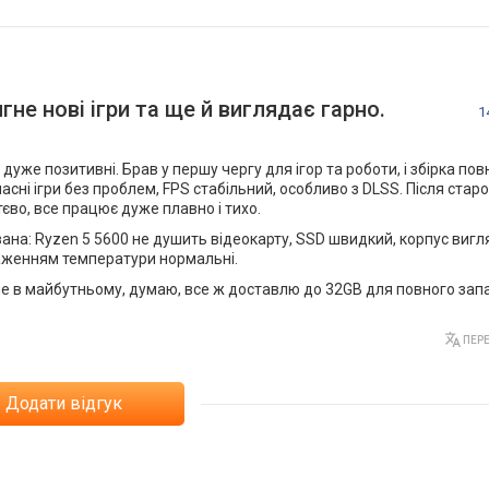
не нові ігри та ще й виглядає гарно.
1
же позитивні. Брав у першу чергу для ігор та роботи, і збірка пов
асні ігри без проблем, FPS стабільний, особливо з DLSS. Після стар
єво, все працює дуже плавно і тихо.
на: Ryzen 5 5600 не душить відеокарту, SSD швидкий, корпус вигля
таженням температури нормальні.
ле в майбутньому, думаю, все ж доставлю до 32GB для повного запа
ПЕРЕ
Додати відгук