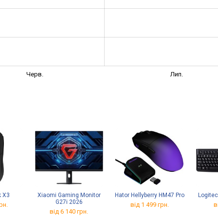
Черв.
Лип.
k X3
Xiaomi Gaming Monitor
Hator Hellyberry HM47 Pro
Logite
G27i 2026
рн.
від 1 499 грн.
в
від 6 140 грн.