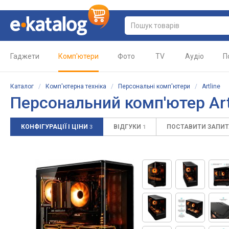
Гаджети
Комп'ютери
Фото
TV
Аудіо
П
Каталог
/
Комп'ютерна техніка
/
Персональні комп'ютери
/
Artline
Персональний комп'ютер Art
КОНФІГУРАЦІЇ І ЦІНИ
ВІДГУКИ
ПОСТАВИТИ ЗАПИ
3
1