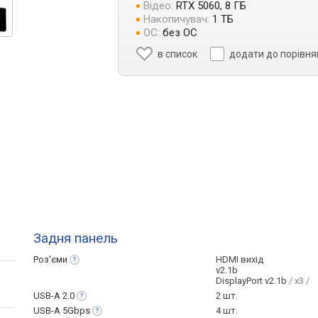
Відео:
RTX 5060, 8 ГБ
Накопичувач:
1 ТБ
ОС:
без ОС
в список
додати до порівн
Задня панель
Роз'єми
HDMI вихід
v2.1b
DisplayPort v2.1b
/ x3 /
USB-A
2.0
2 шт.
USB-A
5Gbps
4 шт.