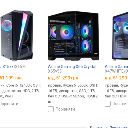
 I315xx
I31570
Artline Gaming X65 Crystal
Artline Gam
X65v55
X47WHITEv
51 199 грн.
від
51 299 грн.
від
51 299 
ий, Core i5, 12400F, ОЗП:
ігровий, Ryzen 5, 5600X, ОЗП:
ігровий, Ryze
, дискретна, HDD, 2 ТБ,
16 ГБ, дискретна, SSD, 1 ТБ,
16 ГБ, дискре
С, Wi-Fi
без ОС, USB-C 5Gbps, HDMI 2
без ОС, HDMI 
шт.
порівняти
порівн
порівняти
Каталог
/
Персональ