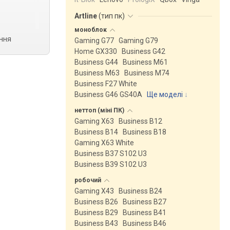
Artline
(
тип пк
)
моноблок
яння
Gaming G77
Gaming G79
Home GX330
Business G42
Business G44
Business M61
Business M63
Business M74
Business F27 White
Business G46 GS40A
Ще моделі
↓
неттоп (міні
ПК)
Gaming X63
Business B12
Business B14
Business B18
Gaming X63 White
Business B37 S102 U3
Business B39 S102 U3
робочий
Gaming X43
Business B24
Business B26
Business B27
Business B29
Business B41
Business B43
Business B46