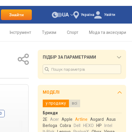
UA
Знайти
Україна
Увійти
Інструмент
Туризм
Спорт
Мода та аксесуари
ПІДБІР ЗА ПАРАМЕТРАМИ
МОДЕЛІ
у продажу
всі
Бренди
D
2E
Acer
Apple
Artline
Asgard
Asus
Berloga
Cobra
Dell
HEXO
HP
Intel
It-Blok
Lenovo
PrologiX
Qbox
Vinga