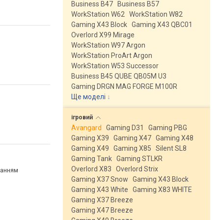
Business B47
Business B57
WorkStation W62
WorkStation W82
Gaming X43 Block
Gaming X43 QBC01
Overlord X99 Mirage
WorkStation W97 Argon
WorkStation ProArt Argon
WorkStation W53 Successor
Business B45 QUBE QB05M U3
Gaming DRGN MAG FORGE M100R
Ще моделі
↓
ігровий
Avangard
Gaming D31
Gaming PBG
Gaming X39
Gaming X47
Gaming X48
Gaming X49
Gaming X85
Silent SL8
Gaming Tank
Gaming STLKR
Overlord X83
Overlord Strix
ванням
Gaming X37 Snow
Gaming X43 Block
Gaming X43 White
Gaming X83 WHITE
Gaming X37 Breeze
Gaming X47 Breeze