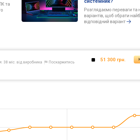
системник?
ПК та
Розглядаємо переваги та 
го
варіантів, щоб обрати най
відповідний варіант
51 300 грн.
я: 38 міс. від виробника
Поскаржитись