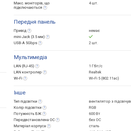
Макс. моніторів, що
4 шт.
підключаються
Передня панель
Привід
немає
mini-Jack (3.5
мм)
USB-A
5Gbps
2 шт.
Мультимедіа
LAN
(RJ-45)
1 Гбіт/с
LAN
контролер
Realtek
Wi-Fi
Wi-Fi 5 (802.11aс)
Інше
Тип
підсвітки
вентилятор з підсвічу
Колір
підсвітки
RGB
Потужність
БЖ
600 Вт
Передвстановлена
ОС
без ОС
Матеріал
корпуса
сталь