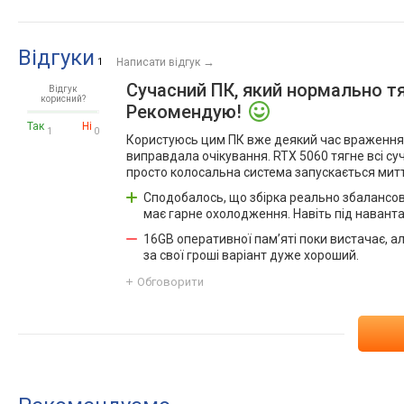
Відгуки
→
1
Написати відгук
Сучасний ПК, який нормально тяг
Відгук
корисний?
Рекомендую!
Так
Ні
1
0
Користуюсь цим ПК вже деякий час враження ду
виправдала очікування. RTX 5060 тягне всі суч
просто колосальна система запускається митт
Сподобалось, що збірка реально збалансова
має гарне охолодження. Навіть під наван
16GB оперативної пам’яті поки вистачає, а
за свої гроші варіант дуже хороший.
Обговорити