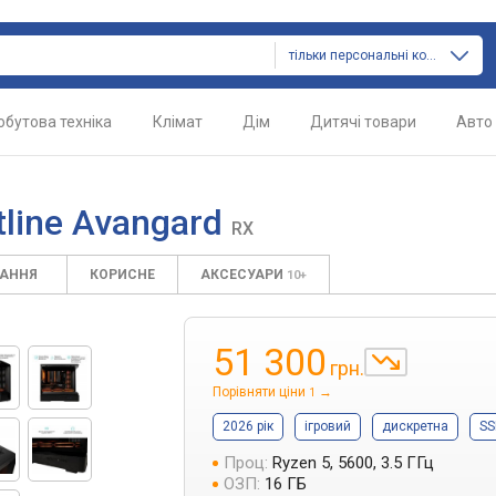
тільки персональні комп'ютери
обутова техніка
Клімат
Дім
Дитячі товари
Авто
line Avangard
RX
ТАННЯ
КОРИСНЕ
АКСЕСУАРИ
10+
51 300
грн.
Порівняти ціни
→
1
2026 рік
ігровий
дискретна
SS
Проц:
Ryzen 5, 5600, 3.5 ГГц
ОЗП:
16 ГБ