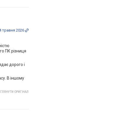
4 травня 2026
ністю
ого ПК різниця
дає дорого і
су. В іншому
ГЛЯНУТИ ОРИГІНАЛ