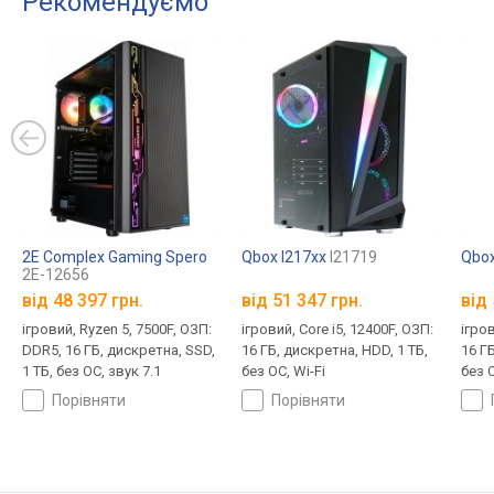
Рекомендуємо
2E Complex Gaming Spero
Qbox I217xx
I21719
Qbox
2E-12656
від
48 397 грн.
від
51 347 грн.
від
ігровий, Ryzen 5, 7500F, ОЗП:
ігровий, Core i5, 12400F, ОЗП:
ігров
DDR5, 16 ГБ, дискретна, SSD,
16 ГБ, дискретна, HDD, 1 ТБ,
16 ГБ
1 ТБ, без ОС, звук 7.1
без ОС, Wi-Fi
без О
порівняти
порівняти