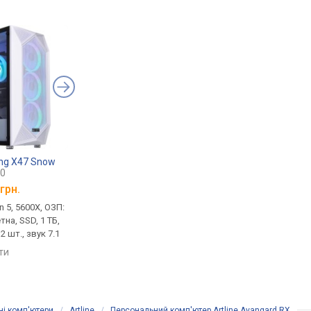
ing X47 Snow
Artline Gaming X37 Snow
Cobra Advanced A5
90
X37WHITEv64
A56X.16.H1S2.55.20
грн.
від
51 074 грн.
від
49 049 грн.
n 5, 5600X, ОЗП:
ігровий, Core i5, 12400F, ОЗП:
ігровий, Ryzen 5, 560
тна, SSD, 1 ТБ,
16 ГБ, дискретна, SSD, 1 ТБ,
16 ГБ, дискретна, HD
2 шт., звук 7.1
без ОС, HDMI 2 шт., звук 7.1
1 ТБ, 256 ГБ, без ОС, з
яти
порівняти
порівняти
ні комп'ютери
/
Artline
/
Персональний комп'ютер Artline Avangard RX