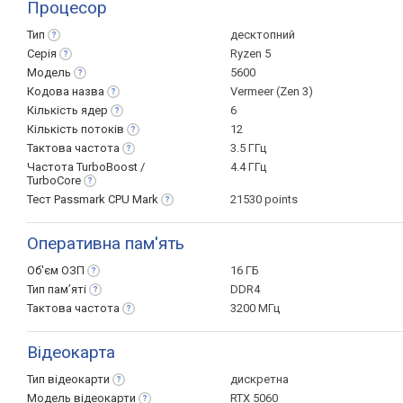
Процесор
Тип
десктопний
Серія
Ryzen 5
Модель
5600
Кодова
назва
Vermeer (Zen 3)
Кількість
ядер
6
Кількість
потоків
12
Тактова
частота
3.5 ГГц
Частота TurboBoost /
4.4 ГГц
TurboCore
Тест Passmark CPU
Mark
21530 points
Оперативна пам'ять
Об'єм
ОЗП
16 ГБ
Тип
пам’яті
DDR4
Тактова
частота
3200 МГц
Відеокарта
Тип
відеокарти
дискретна
Модель
відеокарти
RTX 5060