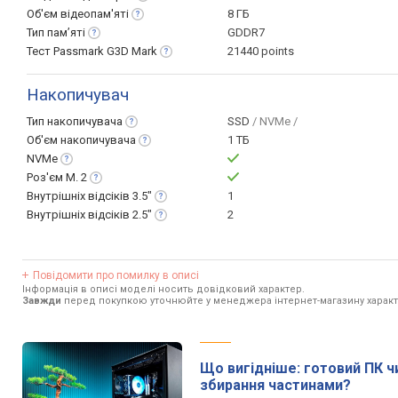
Об'єм
відеопам'яті
8 ГБ
Тип
пам’яті
GDDR7
Тест Passmark G3D
Mark
21440 points
Накопичувач
Тип
накопичувача
SSD
/ NVMe /
Об'єм
накопичувача
1 ТБ
NVMe
Роз'єм M.
2
Внутрішніх відсіків
3.5"
1
Внутрішніх відсіків
2.5"
2
Повідомити про помилку в описі
Інформація в описі моделі носить довідковий характер.
Завжди
перед покупкою уточнюйте у менеджера інтернет-магазину характ
Що вигідніше: готовий ПК ч
збирання частинами?