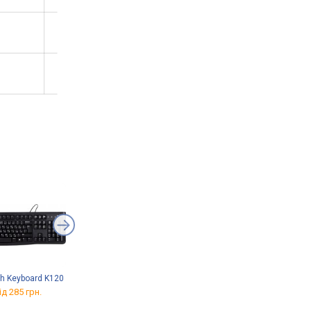
ch Keyboard K120
Hator Icefall
Acer SA272UP1bmipx
ід 285 грн.
від 949 грн.
від 7 393 грн.