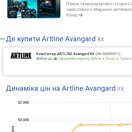
Плюси та мінуси купівлі готового 
самостійного збирання системно
блоку
Де купити
Artline Avangard
RX
Комп'ютер ARTLINE Avangard RX
(00-00095911)
Artline.ua
Офіційний партнер Artline
(Київ)
Гаранті
Динаміка цін на Artline Avangard
RX
52 000
42 000
43 000
45 000
47 000
49 000
54 000
40 000
50 000