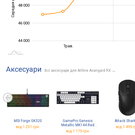
Середня ціна
48 000
44 000
46 000
44 000
Серп.
Вер.
Трав.
L
Аксесуари
Всі аксесуари для Artline Avangard RX
→
MSI Forge GK320
GamePro Genesis
Attack Shar
Metallic MK144 Red
від 1 231 грн.
від 1 495 г
Switch
від 1 175 грн.