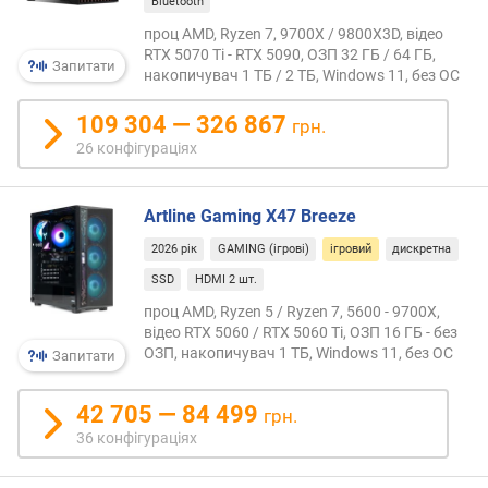
Bluetooth
с
проц AMD, Ryzen 7, 9700X / 9800X3D, відео
т
RTX 5070 Ti - RTX 5090, ОЗП 32 ГБ / 64 ГБ,
о
Запитати
накопичувач 1 ТБ / 2 ТБ, Windows 11, без ОС
т
а
109 304 — 326 867
грн.
T
26 конфігураціях
u
r
b
Artline Gaming X47 Breeze
o
B
2026 рік
GAMING (ігрові)
ігровий
дискретна
o
SSD
HDMI 2 шт.
o
проц AMD, Ryzen 5 / Ryzen 7, 5600 - 9700X,
s
відео RTX 5060 / RTX 5060 Ti, ОЗП 16 ГБ - без
t
ОЗП, накопичувач 1 ТБ, Windows 11, без ОС
Запитати
/
T
u
42 705 — 84 499
грн.
r
36 конфігураціях
b
o