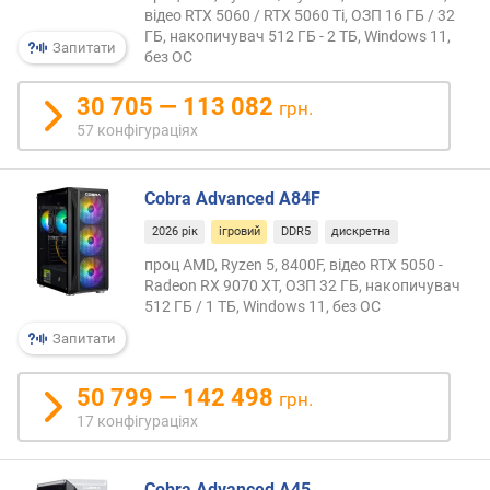
о
відео RTX 5060 / RTX 5060 Ti, ОЗП 16 ГБ / 32
напри
г
ГБ, накопичувач 512 ГБ - 2 ТБ, Windows 11,
вбуд
Запитати
и
без ОС
сист
х
розго
30 705 — 113 082
грн.
CPU,
в
57 конфігураціях
опти
і
під
д
онлай
д
Cobra Advanced A84F
ігри
о
мере
2026 рік
ігровий
DDR5
дискретна
р
карта
о
проц AMD, Ryzen 5, 8400F, відео RTX 5050 -
і
г
Radeon RX 9070 XT, ОЗП 32 ГБ, накопичувач
т.
512 ГБ / 1 ТБ, Windows 11, без ОС
и
ін.
х
Ще
Запитати
д
одна
о
харак
50 799 — 142 498
грн.
д
особл
е
17 конфігураціях
багат
ш
гейме
е
ПК
Cobra Advanced A45