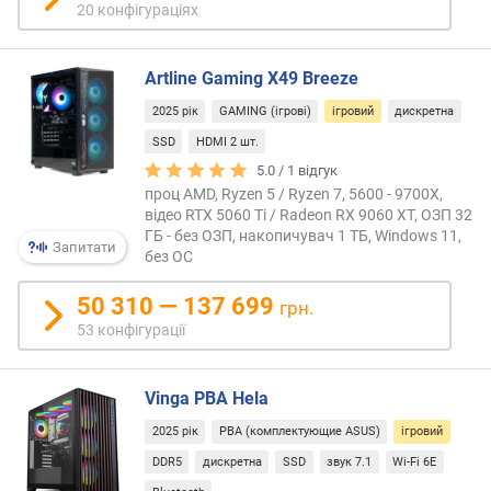
т
20 конфігураціях
а
к
т
Artline Gaming X49 Breeze
о
2025 рік
GAMING (ігрові)
ігровий
дискретна
в
SSD
HDMI 2 шт.
а
ч
5.0 /
1
відгук
а
проц AMD, Ryzen 5 / Ryzen 7, 5600 - 9700X,
с
відео RTX 5060 Ti / Radeon RX 9060 XT, ОЗП 32
ГБ - без ОЗП, накопичувач 1 ТБ, Windows 11,
т
Запитати
без ОС
о
т
50 310 — 137 699
а
грн.
(
53 конфігурації
Г
Г
ц
Vinga PBA Hela
)
2025 рік
PBA (комплектующие ASUS)
ігровий
DDR5
дискретна
SSD
звук 7.1
Wi-Fi 6E
ч
а