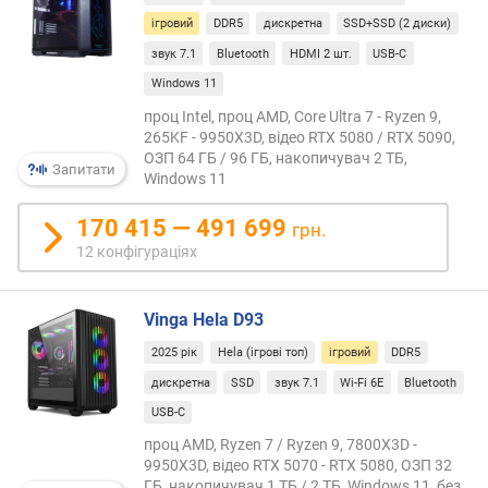
P
ігровий
DDR5
дискретна
SSD+SSD (2 диски)
a
звук 7.1
Bluetooth
HDMI 2 шт.
USB-C
s
Windows 11
s
m
проц Intel, проц AMD, Core Ultra 7 - Ryzen 9,
a
265KF - 9950X3D, відео RTX 5080 / RTX 5090,
r
ОЗП 64 ГБ / 96 ГБ, накопичувач 2 ТБ,
Запитати
k
Windows 11
C
170 415 — 491 699
P
грн.
U
12 конфігураціях
M
a
r
Vinga Hela D93
k
2025 рік
Hela (ігрові топ)
ігровий
DDR5
(
p
дискретна
SSD
звук 7.1
Wi-Fi 6E
Bluetooth
o
USB-C
i
проц AMD, Ryzen 7 / Ryzen 9, 7800X3D -
n
9950X3D, відео RTX 5070 - RTX 5080, ОЗП 32
t
ГБ, накопичувач 1 ТБ / 2 ТБ, Windows 11, без