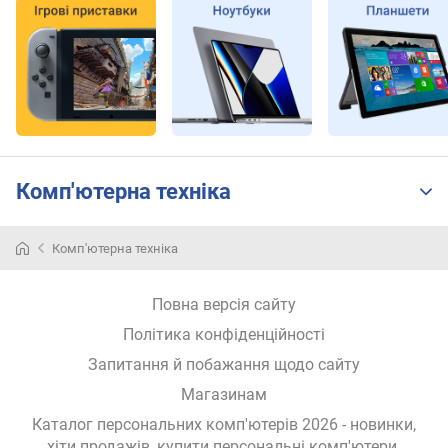
n
t
s
)
т
е
с
т
Комп'ютерна техніка
C
i
n
Комп'ютерна техніка
e
b
e
Повна версія сайту
n
Політика конфіденційності
c
h
Запитання й побажання щодо сайту
R
Магазинам
1
5
Каталог персональних комп'ютерів 2026 - новинки,
(
хіти продажів,
купити персональні комп'ютери
.