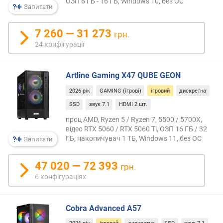
і
ОЗП 6 ГБ - 16 ГБ, Windows 10, без ОС
Запитати
с
т
7 260 — 31 273
ь
грн.
(
24 конфігурації
к
д
/
Artline Gaming X47 QUBE GEON
м
2026 рік
GAMING (ігрові)
ігровий
дискретна
2
)
SSD
звук 7.1
HDMI 2 шт.
проц AMD, Ryzen 5 / Ryzen 7, 5500 / 5700X,
к
відео RTX 5060 / RTX 5060 Ti, ОЗП 16 ГБ / 32
і
ГБ, накопичувач 1 ТБ, Windows 11, без ОС
Запитати
л
ь
47 020 — 72 393
грн.
к
6 конфігураціях
і
с
т
Cobra Advanced A57
ь
я