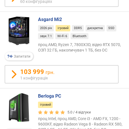
60 конфігураціях
а
т
н
Asgard Mi2
і
с
2026 рік
ігровий
DDR5
дискретна
SSD
т
звук 7.1
Wi-Fi 6
Bluetooth
ь
проц AMD, Ryzen 7, 7800X3D, відео RTX 5070,
(
ОЗП 32 ГБ, накопичувач 1 ТБ, без ОС
п
Запитати
і
к
с
103 999
грн.
.
1 конфігурація
)
я
Berloga PC
с
к
ігровий
р
5.0 /
4
відгуки
а
проц Intel, проц AMD, Core i3 - AMD FX, 1200 -
в
9600KF, відео Radeon Vega 8 - Radeon RX 580,