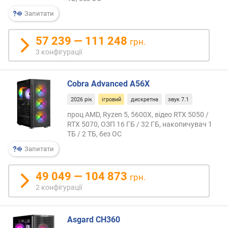
ю
п
Запитати
р
о
57 239 — 111 248
грн.
п
3 конфігурації
о
з
и
Cobra Advanced A56X
ц
і
2026 рік
ігровий
дискретна
звук 7.1
й
проц AMD, Ryzen 5, 5600X, відео RTX 5050 /
RTX 5070, ОЗП 16 ГБ / 32 ГБ, накопичувач 1
ТБ / 2 ТБ, без ОС
д
Запитати
і
а
г
49 049 — 104 873
грн.
о
2 конфігурації
н
а
л
Asgard CH360
ь