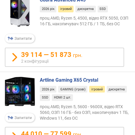
в
—
и
стиль
2026 рік
ігровий
дискретна
SSD
х
іноді
проц AMD, Ryzen 5, 4500, відео RTX 5050, ОЗП
доси
16 ГБ, накопичувач 512 ГБ / 1 ТБ, без ОС
з
незв
а
зовні
в
Запитати
вигля
і
д
39 114 — 51 873
грн.
г
2 конфігурації
у
к
а
Artline Gaming X65 Crystal
м
и
2026 рік
GAMING (ігрові)
ігровий
дискретна
SSD
HDMI 2 шт.
з
проц AMD, Ryzen 5, 5600 - 9600X, відео RTX
а
5060, ОЗП 16 ГБ - без ОЗП, накопичувач 1 ТБ,
д
Запитати
Windows 11, без ОС
а
т
о
44 010 — 77 599
грн.