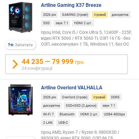
C
Artline Gaming X37 Breeze
o
2026 рік
GAMING (ігрові)
ігровий
дискретна
r
e
SSD
звук 7.1
HDMI 2 шт.
(
проц Intel, Core i5 / Core Ultra 5, 12400F - 225F,
Г
відео RTX 5060 / RTX 5060 Ti, ОЗП 16 ГБ - без
Г
ОЗП, накопичувач 1 ТБ, Windows 11, без ОС
Запитати
ц
)
44 235 — 79 999
грн.
ч
24 конфігурації
а
с
Artline Overlord VALHALLA
т
о
2026 рік
Overlord (ігрові)
ігровий
DDR5
т
дискретна
SSD+SSD (2 диски)
звук 7.1
а
T
Wi-Fi 7
Bluetooth
HDMI 2 шт.
USB4 40Gbps
u
2 LAN
USB-C
r
проц AMD, Ryzen 7 / Ryzen 9, 9800X3D /
b
9950X3D, відео RTX 5090, ОЗП 96 ГБ,