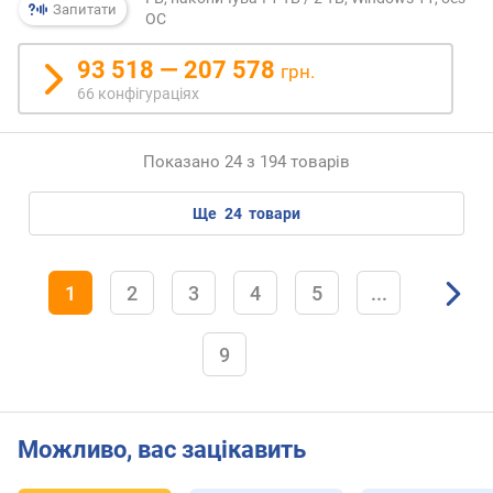
s
Запитати
ОС
)
93 518 — 207 578
грн.
т
66 конфігураціях
е
с
т
Показано 24 з 194 товарів
G
e
ще
24
товари
e
k
b
e
1
2
3
4
5
...
n
c
9
h
4
(
p
Можливо, вас зацікавить
o
i