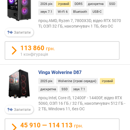
2026 рік
ігровий
DDR5
дискретна
SSD
е
к
звук 7.1
Wi-Fi 6
Bluetooth
USB-C
р
проц AMD, Ryzen 7, 7800X3D, відео RTX 5070
а
Ti, ОЗП 32 ГБ, накопичувач 1 ТБ, без ОС
н
Запитати
а
(
113 860
"
грн.
)
1 конфігурація
р
о
Vinga Wolverine D87
з
2025 рік
Wolverine (ігрові середні)
ігровий
д
дискретна
SSD
звук 7.1
і
л
проц Intel, Core i5, 12400F - 14400F, відео RTX
ь
5060, ОЗП 16 ГБ / 32 ГБ, накопичувач 512 ГБ -
н
2 ТБ, Windows 11, без ОС
Запитати
а
з
45 910 — 114 113
грн.
д