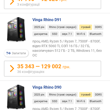
пам'ят
н
3 конфігурації
швидк
і
SSD-
с
накоп
т
Vinga Rhino D91
прог
ю
диск
2025 рік
Rhino (ігрові середні)
ігровий
DDR5
відео
дискретна
SSD
звук 7.1
Wi-Fi 6
Bluetooth
в
і
і
т.
проц AMD, Ryzen 5 / Ryzen 7, 7500F - 8700F,
д
відео RTX 5060 Ti, ОЗП 16 ГБ / 32 ГБ,
ін.
д
накопичувач 512 ГБ - 2 ТБ, Windows 11, без
Крім
Запитати
е
ОС
цього
ш
у
35 343 — 129 002
е
грн.
таких
в
36 конфігураціях
систе
и
нерід
х
пере
д
Vinga Rhino D90
специ
о
функц
2025 рік
Rhino (ігрові середні)
ігровий
DDR5
д
зумо
о
дискретна
SSD
звук 7.1
Wi-Fi 6
Bluetooth
спеці
р
—
проц AMD, Ryzen 5 / Ryzen 7, 7500F - 8700F,