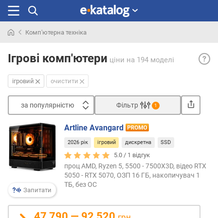
Комп'ютерна техніка
Шукали
ігров
раніше
Ігрові комп'ютери
ціни
на 194 моделі
— ком
перш
ігровий
очистити
створ
для
за популярністю
Фільтр
ігор.
1
Зазви
Сортувати
осна
Artline Avangard
з
висо
2026 рік
ігровий
дискретна
SSD
а
апар
п
5.0 /
1
відгук
част
о
проц AMD, Ryzen 5, 5500 - 7500X3D, відео RTX
поту
п
5050 - RTX 5070, ОЗП 16 ГБ, накопичувач 1
проц
ТБ, без ОС
у
вели
Запитати
л
об'є
я
опера
47 790 — 92 520
р
грн.