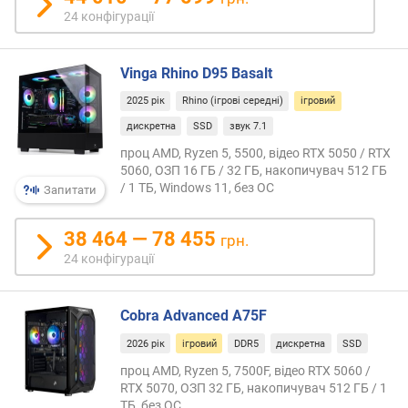
ю
24 конфігурації
д
о
д
Vinga Rhino D95 Basalt
а
2025 рік
Rhino (ігрові середні)
ігровий
в
а
дискретна
SSD
звук 7.1
н
проц AMD, Ryzen 5, 5500, відео RTX 5050 / RTX
н
5060, ОЗП 16 ГБ / 32 ГБ, накопичувач 512 ГБ
я
/ 1 ТБ, Windows 11, без ОС
Запитати
з
38 464 — 78 455
грн.
а
к
24 конфігурації
і
л
Cobra Advanced A75F
ь
к
2026 рік
ігровий
DDR5
дискретна
SSD
і
проц AMD, Ryzen 5, 7500F, відео RTX 5060 /
с
RTX 5070, ОЗП 32 ГБ, накопичувач 512 ГБ / 1
т
ТБ, без ОС