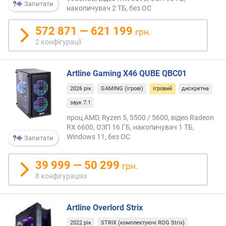
o
Запитати
накопичувач 2 ТБ, без ОС
B
o
572 871 — 621 199
грн.
o
2 конфігурації
s
t
M
Artline Gaming X46 QUBE QBC01
a
x
2026 рік
GAMING (ігрові)
ігровий
дискретна
3
звук 7.1
.
проц AMD, Ryzen 5, 5500 / 5600, відео Radeon
0
RX 6600, ОЗП 16 ГБ, накопичувач 1 ТБ,
(
Windows 11, без ОС
Запитати
Г
Г
ц
39 999 — 50 299
грн.
)
8 конфігураціях
т
е
Artline Overlord Strix
с
т
2022 рік
STRIX (комплектуючі ROG Strix)