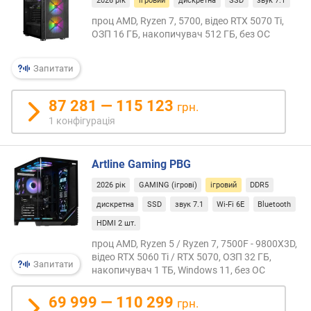
2026 рік
ігровий
дискретна
SSD
звук 7.1
д
проц AMD, Ryzen 7, 5700, відео RTX 5070 Ti,
е
ОЗП 16 ГБ, накопичувач 512 ГБ, без ОС
р
к
Запитати
і
л
87 281 — 115 123
грн.
ь
1 конфігурація
к
і
с
Artline Gaming PBG
т
ь
2026 рік
GAMING (ігрові)
ігровий
DDR5
п
дискретна
SSD
звук 7.1
Wi-Fi 6E
Bluetooth
о
HDMI 2 шт.
т
о
проц AMD, Ryzen 5 / Ryzen 7, 7500F - 9800X3D,
к
відео RTX 5060 Ti / RTX 5070, ОЗП 32 ГБ,
Запитати
накопичувач 1 ТБ, Windows 11, без ОС
і
в
69 999 — 110 299
грн.