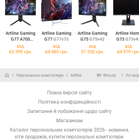
Artline Gaming
Artline Gaming
Artline Gaming
Artline Ho
G77 A700
G77
G77v73
G75
G75v42
G73
G73v4
G77v67
від
від
від
від
63 399 грн.
64 485 грн.
57 530 грн.
64 979 грн
Персональні комп'ютери
Artline
Фільтр
Усі мо
Повна версія сайту
Політика конфіденційності
Запитання й побажання щодо сайту
Магазинам
Каталог персональних комп'ютерів 2026 - новинки,
хіти продажів,
купити персональні комп'ютери
.