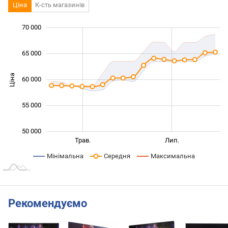
Ціна
К-сть магазинів
70 000
 000
 000
 000
65 000
Ціна
60 000
50 000
55 000
50 000
Бер.
Вер.
Трав.
Лип.
L
Мінімальна
Середня
Максимальна
Рекомендуємо