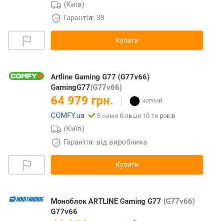
(Київ)
Гарантія: 38
Купити
Artline Gaming G77 (G77v66)
GamingG77
(G77v66)
64 979 грн.
COMFY.ua
З нами більше 10-ти років
(Київ)
Гарантія: від виробника
Купити
Моноблок ARTLINE Gaming G77
(G77v66)
G77v66