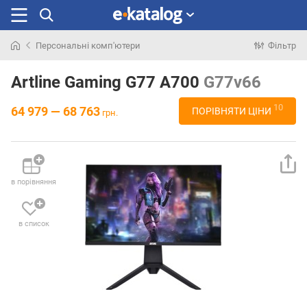
Персональні комп'ютери
Фільтр
Шукали
раніше
Artline Gaming G77 A700
G77v66
10
64 979 — 68 763
ПОРІВНЯТИ ЦІНИ
грн.
в порівняння
в список