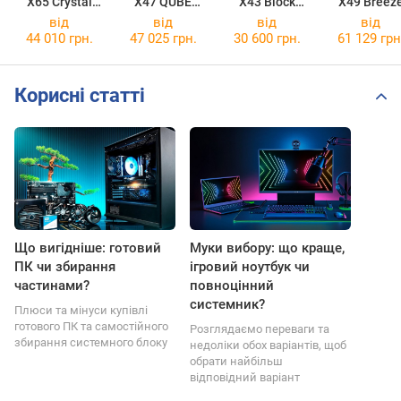
X65 Crystal
X47 QUBE
X43 Block
X49 Breez
X65WHITEv64
GEON
X47v110
X43v81
X49v75
від
від
від
від
44 010 грн.
47 025 грн.
30 600 грн.
61 129 грн
Корисні статті
Що вигідніше: готовий
Муки вибору: що краще,
ПК чи збирання
ігровий ноутбук чи
частинами?
повноцінний
системник?
Плюси та мінуси купівлі
готового ПК та самостійного
Розглядаємо переваги та
збирання системного блоку
недоліки обох варіантів, щоб
обрати найбільш
відповідний варіант