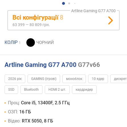
Artline Gaming G77 A700
Всі конфігурації
8
63 399 — 80 809 грн.
КОЛІР
1
Artline Gaming G77 A700
G77v66
2026 рік
GAMING (ігрові)
моноблок
10 ядер
дискрет
SSD
Bluetooth
HDMI 2 шт.
кардридер
Проц:
Core i5, 13400F, 2.5 ГГц
ОЗП:
16 ГБ
Відео:
RTX 5050, 8 ГБ