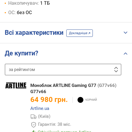
Накопичувач:
1 ТБ
ОС:
без ОС
Всі характеристики
Докладніше
Де купити?
за
рейтингом
від
дешевих
до
Моноблок ARTLINE Gaming G77
(G77v66)
дорогих
від
G77v66
дорогих
64 980 грн.
до
Artline.ua
дешевих
(Київ)
Гарантія: 38 міс.