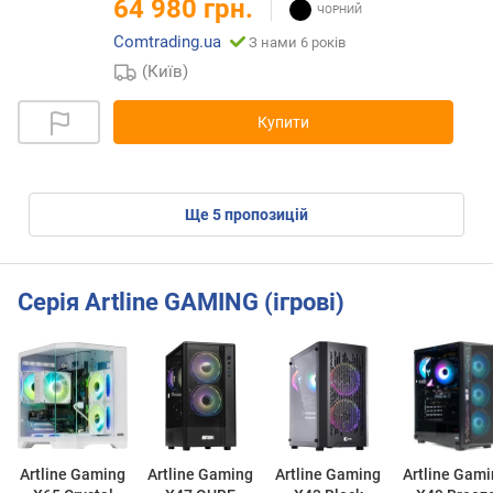
64 980 грн.
Comtrading.ua
З нами 6 років
(Київ)
Купити
ще
5
пропозицій
Серія Artline GAMING (ігрові)
Artline Gaming
Artline Gaming
Artline Gaming
Artline Gam