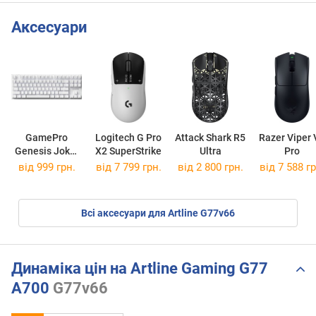
Аксесуари
GamePro
Logitech G Pro
Attack Shark R5
Razer Viper 
Genesis Joker
X2 SuperStrike
Ultra
Pro
MK124
від 999 грн.
від 7 799 грн.
від 2 800 грн.
від 7 588 гр
Всі аксесуари для Artline G77v66
Динаміка цін на Artline Gaming G77
A700
G77v66