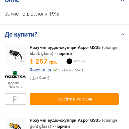
Захист від вологи IPX5
Де купити?
Розумні аудіо-окуляри Aspor GS05
(change
black glass)
- чорний
1 257
грн.
Rozetka.ua
З нами 7 років
(Київ)
Продавець:
New Asia
Перейти в магазин
Розумні аудіо-окуляри Aspor GS05
(change
gold glass)
- чорний