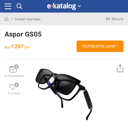
Смарт окуляри
Фільтр
Шукали
раніше
Aspor GS05
2
1 257
ПОРІВНЯТИ ЦІНИ
від
грн.
в порівняння
в список