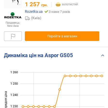
1 257
грн.
Rozetka.ua
З нами 7 років
(Київ)
Продавець:
New Asia
Перейти в магазин
Динаміка цін на Aspor GS05
1 260
 190
 200
 270
1 250
Середня ціна
1 240
1 210
1 230