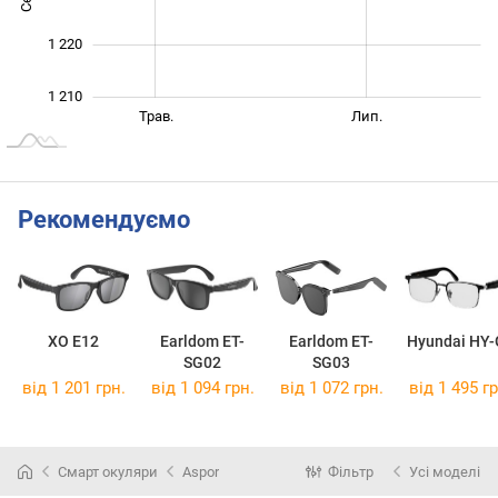
1 220
1 210
Бер.
Вер.
Трав.
Лип.
L
Рекомендуємо
XO E12
Earldom ET-
Earldom ET-
Hyundai HY-
SG02
SG03
від 1 201 грн.
від 1 094 грн.
від 1 072 грн.
від 1 495 гр
Смарт окуляри
Aspor
Фільтр
Усі моделі